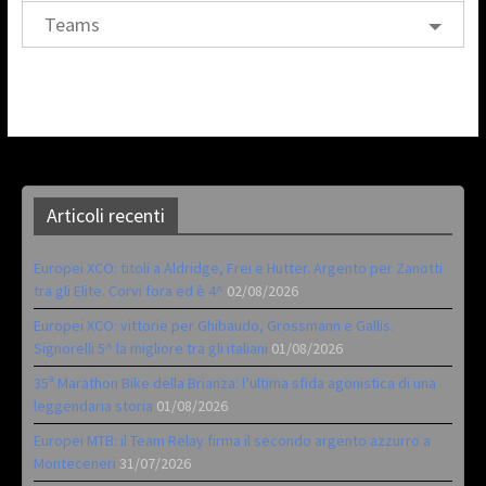
Teams
Articoli recenti
Europei XCO: titoli a Aldridge, Frei e Hutter. Argento per Zanotti
tra gli Elite. Corvi fora ed è 4^
02/08/2026
Europei XCO: vittorie per Ghibaudo, Grossmann e Gallis.
Signorelli 5^ la migliore tra gli italiani
01/08/2026
35ª Marathon Bike della Brianza: l’ultima sfida agonistica di una
leggendaria storia
01/08/2026
Europei MTB: il Team Relay firma il secondo argento azzurro a
Monteceneri
31/07/2026