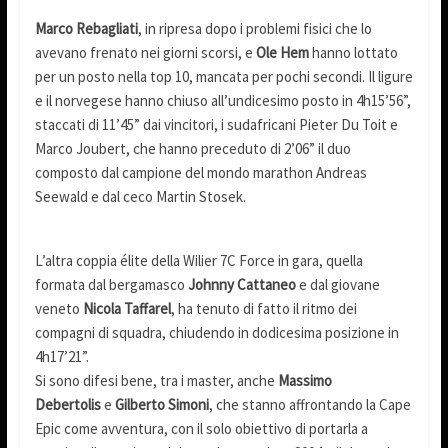
Marco Rebagliati
, in ripresa dopo i problemi fisici che lo
avevano frenato nei giorni scorsi, e
Ole Hem
hanno lottato
per un posto nella top 10, mancata per pochi secondi. Il ligure
e il norvegese hanno chiuso all’undicesimo posto in 4h15’56”,
staccati di 11’45” dai vincitori, i sudafricani Pieter Du Toit e
Marco Joubert, che hanno preceduto di 2’06” il duo
composto dal campione del mondo marathon Andreas
Seewald e dal ceco Martin Stosek.
L’altra coppia élite della Wilier 7C Force in gara, quella
formata dal bergamasco
Johnny Cattaneo
e dal giovane
veneto
Nicola Taffarel
, ha tenuto di fatto il ritmo dei
compagni di squadra, chiudendo in dodicesima posizione in
4h17’21”.
Si sono difesi bene, tra i master, anche
Massimo
Debertolis
e
Gilberto Simoni
, che stanno affrontando la Cape
Epic come avventura, con il solo obiettivo di portarla a