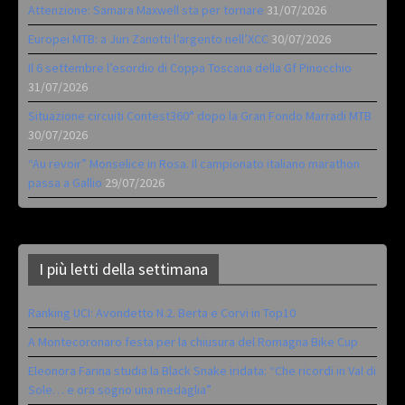
Attenzione: Samara Maxwell sta per tornare
31/07/2026
Europei MTB: a Juri Zanotti l’argento nell’XCC
30/07/2026
Il 6 settembre l’esordio di Coppa Toscana della Gf Pinocchio
31/07/2026
Situazione circuiti Contest360° dopo la Gran Fondo Marradi MTB
30/07/2026
“Au revoir” Monselice in Rosa. Il campionato italiano marathon
passa a Gallio
29/07/2026
I più letti della settimana
Ranking UCI: Avondetto N.2. Berta e Corvi in Top10
A Montecoronaro festa per la chiusura del Romagna Bike Cup
Eleonora Farina studia la Black Snake iridata: “Che ricordi in Val di
Sole… e ora sogno una medaglia”