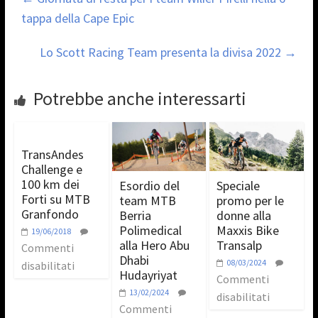
tappa della Cape Epic
Lo Scott Racing Team presenta la divisa 2022
→
Potrebbe anche interessarti
TransAndes
Challenge e
100 km dei
Esordio del
Speciale
Forti su MTB
team MTB
promo per le
Granfondo
Berria
donne alla
Polimedical
Maxxis Bike
19/06/2018
alla Hero Abu
Transalp
Commenti
Dhabi
08/03/2024
disabilitati
Hudayriyat
Commenti
13/02/2024
disabilitati
Commenti