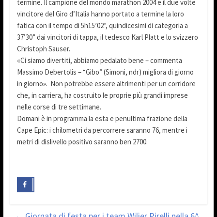
termine. Il campione del mondo marathon 2004 e il due volte
vincitore del Giro d’Italia hanno portato a termine la loro
fatica con il tempo di 5h15’02”, quindicesimi di categoria a
37’30” dai vincitori di tappa, il tedesco Karl Platt e lo svizzero
Christoph Sauser.
«Ci siamo divertiti, abbiamo pedalato bene – commenta
Massimo Debertolis – “Gibo” (Simoni, ndr) migliora di giorno
in giorno». Non potrebbe essere altrimenti per un corridore
che, in carriera, ha costruito le proprie più grandi imprese
nelle corse di tre settimane.
Domani è in programma la esta e penultima frazione della
Cape Epic: i chilometri da percorrere saranno 76, mentre i
metri di dislivello positivo saranno ben 2700.
←
Giornata di festa per i team Wilier Pirelli nella 6^