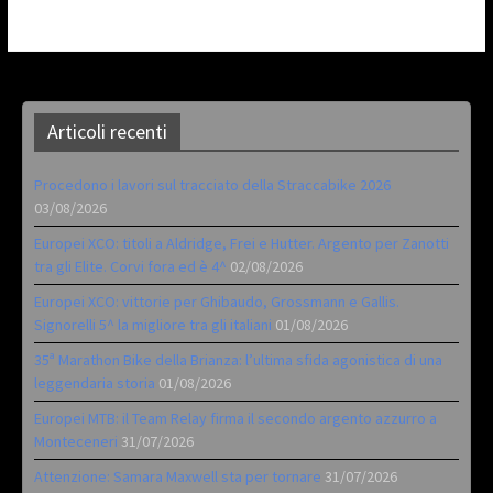
Articoli recenti
Procedono i lavori sul tracciato della Straccabike 2026
03/08/2026
Europei XCO: titoli a Aldridge, Frei e Hutter. Argento per Zanotti
tra gli Elite. Corvi fora ed è 4^
02/08/2026
Europei XCO: vittorie per Ghibaudo, Grossmann e Gallis.
Signorelli 5^ la migliore tra gli italiani
01/08/2026
35ª Marathon Bike della Brianza: l’ultima sfida agonistica di una
leggendaria storia
01/08/2026
Europei MTB: il Team Relay firma il secondo argento azzurro a
Monteceneri
31/07/2026
Attenzione: Samara Maxwell sta per tornare
31/07/2026