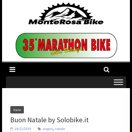
Varie
Buon Natale by Solobike.it
,
24/12/2019
auguri
natale