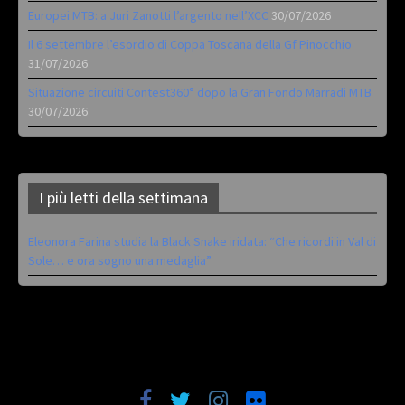
Europei MTB: a Juri Zanotti l’argento nell’XCC
30/07/2026
Il 6 settembre l’esordio di Coppa Toscana della Gf Pinocchio
31/07/2026
Situazione circuiti Contest360° dopo la Gran Fondo Marradi MTB
30/07/2026
I più letti della settimana
Eleonora Farina studia la Black Snake iridata: “Che ricordi in Val di
Sole… e ora sogno una medaglia”