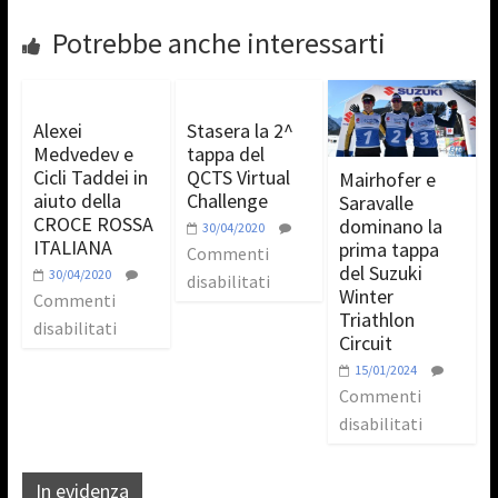
Potrebbe anche interessarti
Alexei
Stasera la 2^
Medvedev e
tappa del
Cicli Taddei in
QCTS Virtual
Mairhofer e
aiuto della
Challenge
Saravalle
CROCE ROSSA
dominano la
30/04/2020
ITALIANA
prima tappa
Commenti
del Suzuki
30/04/2020
disabilitati
Winter
Commenti
Triathlon
disabilitati
Circuit
15/01/2024
Commenti
disabilitati
In evidenza