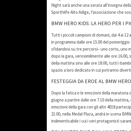
Night sarà anche una serata all’insegna della
Sporthilfe Alto Adige, l’associazione che so
BMW HERO KIDS: LA HERO PER I PI
Tutti i piccoli campioni di domani, dai 4 ai 1
in programma dalle ore 15.00 del pomeriggio d
sfidandosi su tre percorsi– uno corto, uno 
dopo la gara, verosimilmente alle ore 16.00, 
della mattina sino alle ore 18.00, tutti i b
spazio a loro dedicato in cui potranno diverti
FESTEGGIA DA EROE AL BMW HERO
Dopo la fatica e le emozioni della maratona 
giugno a partire dalle ore 7.10 della mattina,
emozioni della gara con gli altri 4018 partecip
21.00, nella Medal Plaza, andrà in scena BM
indimenticabile i cui i veri protagonisti saran