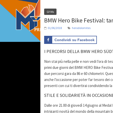
Gf-Mx
BMW Hero Bike Festival: ta
01/06/2018
herodolomites
Condividi su Facebook
I PERCORSI DELLA BMW HERO SÜD
Non stai più nella pelle e non vedi l’ora di t
primi due giorni del BMW HERO Bike Festival, 
due percorsi gara da 86 e 60 chilometri. Ques
anche l’occasione per poter far tesoro dei co
presenti con cui ti divertirai condividendo l
STILE E SOLIDARIETÀ IN OCCASIO
Dalle ore 21.00 di giovedì 14 giugno al Medal 
intriganti novità del mondo della mountain