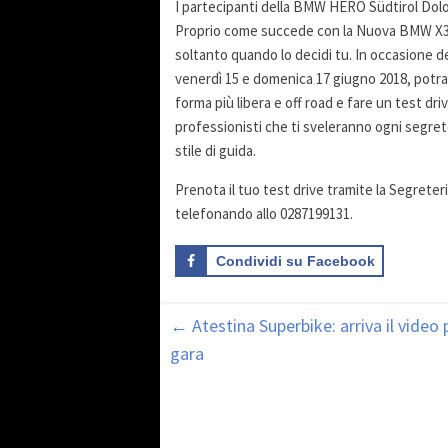
I partecipanti della BMW HERO Südtirol Dolo
Proprio come succede con la Nuova BMW X3! C
soltanto quando lo decidi tu. In occasione de
venerdì 15 e domenica 17 giugno 2018, potrai
forma più libera e off road e fare un test dri
professionisti che ti sveleranno ogni segreto 
stile di guida.
Prenota il tuo test drive tramite la Segreter
telefonando allo 0287199131.
Condividi su Facebook
←
Atestina Superbike: arriva il vide
gara