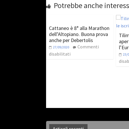
Potrebbe anche interess
Cattaneo è 8° alla Marathon
dell’Altopiano. Buona prova
Tili
anche per Debertolis
apert
Commenti
l’Eu
27/09/2020
disabilitati
23/
disab
Articoli recenti