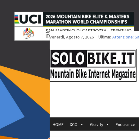
venerdì, Agosto 7, 2026
Ultima:
Attenzione: S
Europei XCO: ti
Europei XCO: vi
35ª Marathon B
Europei MTB: i
HOME
XCO
Gravity
Endurance