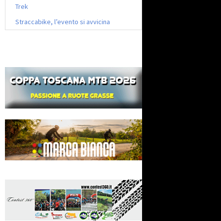
Trek
Straccabike, l’evento si avvicina