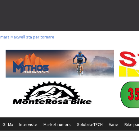
amara Maxwell sta per tornare
toli a Aldridge, Frei e Hutter. Argento per Zanotti tra gli Elite. Corvi fora ed 
ttorie per Ghibaudo, Grossmann e Gallis. Signorelli 5^ la migliore tra gli ital
ike della Brianza: l’ultima sfida agonistica di una leggendaria storia
l Team Relay firma il secondo argento azzurro a Monteceneri
Gf-Mx
Interviste
Market rumors
SolobikeTECH
Varie
Bike pa