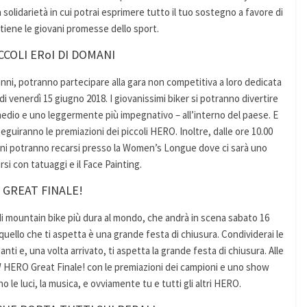
 solidarietà in cui potrai esprimere tutto il tuo sostegno a favore di
stiene le giovani promesse dello sport.
CCOLI ERoI DI DOMANI
2 anni, potranno partecipare alla gara non competitiva a loro dedicata
i venerdì 15 giugno 2018. I giovanissimi biker si potranno divertire
medio e uno leggermente più impegnativo – all’interno del paese. E
seguiranno le premiazioni dei piccoli HERO. Inoltre, dalle ore 10.00
ambini potranno recarsi presso la Women’s Longue dove ci sarà uno
rsi con tatuaggi e il Face Painting.
 GREAT FINALE!
di mountain bike più dura al mondo, che andrà in scena sabato 16
 quello che ti aspetta è una grande festa di chiusura. Condividerai le
anti e, una volta arrivato, ti aspetta la grande festa di chiusura. Alle
W HERO Great Finale! con le premiazioni dei campioni e uno show
no le luci, la musica, e ovviamente tu e tutti gli altri HERO.