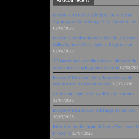
Europei XCO: titoli a Aldridge, Frei e Hutter.
Argento per Zanotti tra gli Elite. Corvi fora ed 
02/08/2026
Europei XCO: vittorie per Ghibaudo, Grossman
Gallis. Signorelli 5^ la migliore tra gli italiani
01/08/2026
35ª Marathon Bike della Brianza: l’ultima sfida
agonistica di una leggendaria storia
01/08/202
Europei MTB: il Team Relay firma il secondo
argento azzurro a Monteceneri
31/07/2026
Attenzione: Samara Maxwell sta per tornare
31/07/2026
Europei MTB: a Juri Zanotti l’argento nell’XCC
30/07/2026
Il 6 settembre l’esordio di Coppa Toscana dell
Pinocchio
31/07/2026