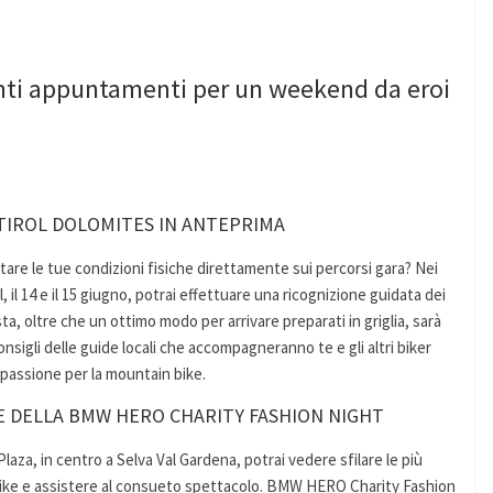
nti appuntamenti per un weekend da eroi
TIROL DOLOMITES IN ANTEPRIMA
estare le tue condizioni fisiche direttamente sui percorsi gara? Nei
il 14 e il 15 giugno, potrai effettuare una ricognizione guidata dei
ta, oltre che un ottimo modo per arrivare preparati in griglia, sarà
nsigli delle guide locali che accompagneranno te e gli altri biker
a passione per la mountain bike.
NE DELLA BMW HERO CHARITY FASHION NIGHT
Plaza, in centro a Selva Val Gardena, potrai vedere sfilare le più
 bike e assistere al consueto spettacolo. BMW HERO Charity Fashion