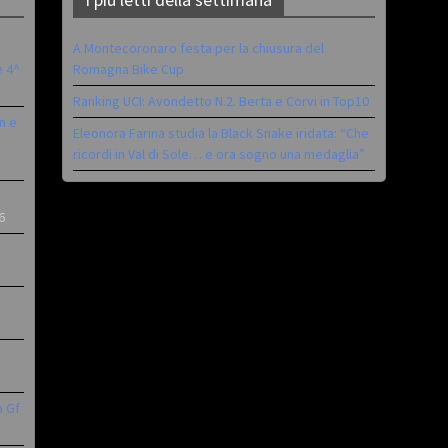
A Montecoronaro festa per la chiusura del
è 4^
Romagna Bike Cup
Ranking UCI: Avondetto N.2. Berta e Corvi in Top10
n e
Eleonora Farina studia la Black Snake iridata: “Che
ricordi in Val di Sole… e ora sogno una medaglia”
6
a Gf