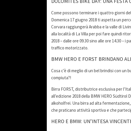
DOLOMITES BIKE DAY: UNA FESTA 
Come possono terminare i quattro giorni de
Domenica 17 giugno 2018 ti aspetta un percor
Corvara raggiungerà Arabba e la valle di Livi
alla località di La Villa per poi fare quindi 
2018 – dalle ore 09.30 sino alle ore 14.30 – i
traffico motorizzato.
BMW HERO E FORST BRINDANO AL
Cosa c’è di meglio di un bel brindisi con un 
compiuta?!
Birra FORST, distributrice esclusiva per l’I
all’edizione 2018 della BMW HERO Südtirol 
alkoholfrei. Una birra ad alta fermentazione
che praticano attività sportiva e che parteci
HERO E BMW: UN’INTESA VINCENT