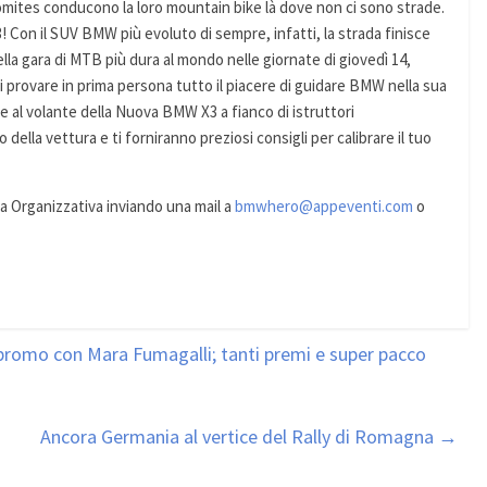
mites conducono la loro mountain bike là dove non ci sono strade.
on il SUV BMW più evoluto di sempre, infatti, la strada finisce
lla gara di MTB più dura al mondo nelle giornate di giovedì 14,
 provare in prima persona tutto il piacere di guidare BMW nella sua
ve al volante della Nuova BMW X3 a fianco di istruttori
della vettura e ti forniranno preziosi consigli per calibrare il tuo
ia Organizzativa inviando una mail a
bmwhero@appeventi.com
o
o promo con Mara Fumagalli; tanti premi e super pacco
Ancora Germania al vertice del Rally di Romagna
→