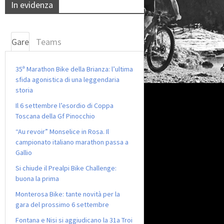
In evidenza
Gare
Teams
35ª Marathon Bike della Brianza: l’ultima
sfida agonistica di una leggendaria
storia
Il 6 settembre l’esordio di Coppa
Toscana della Gf Pinocchio
“Au revoir” Monselice in Rosa. Il
campionato italiano marathon passa a
Gallio
Si chiude il Prealpi Bike Challenge:
buona la prima
Monterosa Bike: tante novità per la
gara del prossimo 6 settembre
Fontana e Nisi si aggiudicano la 31a Troi