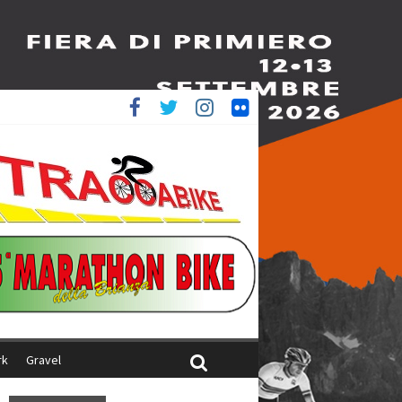
è 4^
iani
rk
Gravel