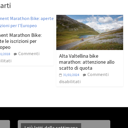
arti
ment Marathon Bike:
e le iscrizioni per
ropeo
Commenti
01/2018
Alta Valtellina bike
ilitati
marathon: attenzione allo
scatto di quota
Commenti
31/01/2024
disabilitati
I più letti della settimana