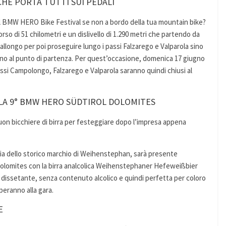
CHE PORTA TUTTI SUI PEDALI
l BMW HERO Bike Festival se non a bordo della tua mountain bike?
so di 51 chilometri e un dislivello di 1.290 metri che partendo da
nallongo per poi proseguire lungo i passi Falzarego e Valparola sino
ritorno al punto di partenza. Per quest’occasione, domenica 17 giugno
 passi Campolongo, Falzarego e Valparola saranno quindi chiusi al
LA 9° BMW HERO SÜDTIROL DOLOMITES
buon bicchiere di birra per festeggiare dopo l’impresa appena
talia dello storico marchio di Weihenstephan, sarà presente
Dolomites con la birra analcolica Weihenstephaner Hefeweißbier
, dissetante, senza contenuto alcolico e quindi perfetta per coloro
peranno alla gara.
E