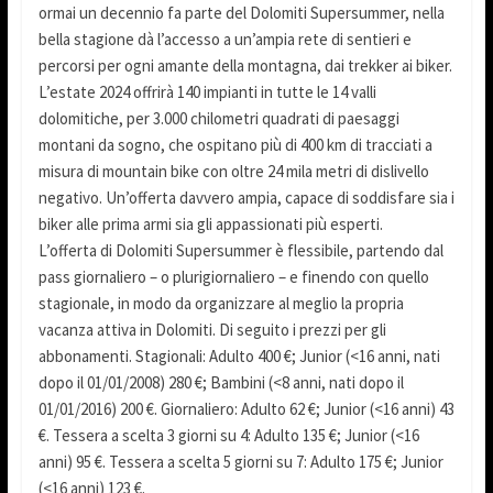
ormai un decennio fa parte del Dolomiti Supersummer, nella
bella stagione dà l’accesso a un’ampia rete di sentieri e
percorsi per ogni amante della montagna, dai trekker ai biker.
L’estate 2024 offrirà 140 impianti in tutte le 14 valli
dolomitiche, per 3.000 chilometri quadrati di paesaggi
montani da sogno, che ospitano più di 400 km di tracciati a
misura di mountain bike con oltre 24 mila metri di dislivello
negativo. Un’offerta davvero ampia, capace di soddisfare sia i
biker alle prima armi sia gli appassionati più esperti.
L’offerta di Dolomiti Supersummer è flessibile, partendo dal
pass giornaliero – o plurigiornaliero – e finendo con quello
stagionale, in modo da organizzare al meglio la propria
vacanza attiva in Dolomiti. Di seguito i prezzi per gli
abbonamenti. Stagionali: Adulto 400 €; Junior (<16 anni, nati
dopo il 01/01/2008) 280 €; Bambini (<8 anni, nati dopo il
01/01/2016) 200 €. Giornaliero: Adulto 62 €; Junior (<16 anni) 43
€. Tessera a scelta 3 giorni su 4: Adulto 135 €; Junior (<16
anni) 95 €. Tessera a scelta 5 giorni su 7: Adulto 175 €; Junior
(<16 anni) 123 €.