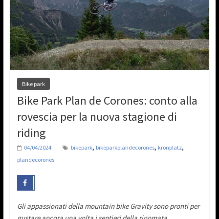
Bike park
Bike Park Plan de Corones: conto alla
rovescia per la nuova stagione di
riding
,
,
,
04/04/2024
bikepark
bikeparkplandecorones
kronplatz
plandecorones
Gli appassionati della mountain bike Gravity sono pronti per
gustare ancora una volta i sentieri della rinomata