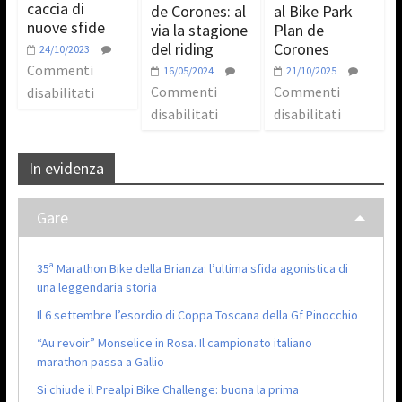
caccia di
de Corones: al
al Bike Park
nuove sfide
via la stagione
Plan de
del riding
Corones
24/10/2023
Commenti
16/05/2024
21/10/2025
Commenti
Commenti
disabilitati
disabilitati
disabilitati
In evidenza
Gare
35ª Marathon Bike della Brianza: l’ultima sfida agonistica di
una leggendaria storia
Il 6 settembre l’esordio di Coppa Toscana della Gf Pinocchio
“Au revoir” Monselice in Rosa. Il campionato italiano
marathon passa a Gallio
Si chiude il Prealpi Bike Challenge: buona la prima