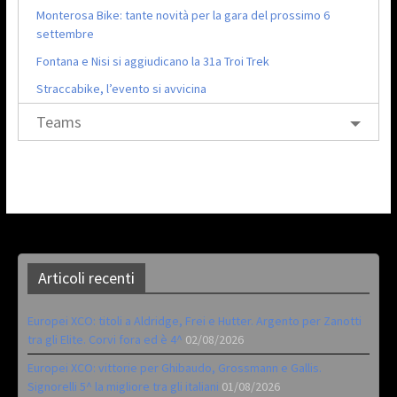
Monterosa Bike: tante novità per la gara del prossimo 6
settembre
Fontana e Nisi si aggiudicano la 31a Troi Trek
Straccabike, l’evento si avvicina
Teams
Articoli recenti
Europei XCO: titoli a Aldridge, Frei e Hutter. Argento per Zanotti
tra gli Elite. Corvi fora ed è 4^
02/08/2026
Europei XCO: vittorie per Ghibaudo, Grossmann e Gallis.
Signorelli 5^ la migliore tra gli italiani
01/08/2026