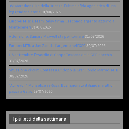
35ª Marathon Bike della Brianza: l’ultima sfida agonistica di una
leggendaria storia
01/08/2026
Europei MTB: il Team Relay firma il secondo argento azzurro a
Monteceneri
31/07/2026
Attenzione: Samara Maxwell sta per tornare
31/07/2026
Europei MTB: a Juri Zanotti l’argento nell’XCC
30/07/2026
Il 6 settembre l’esordio di Coppa Toscana della Gf Pinocchio
31/07/2026
Situazione circuiti Contest360° dopo la Gran Fondo Marradi MTB
30/07/2026
“Au revoir” Monselice in Rosa. Il campionato italiano marathon
passa a Gallio
29/07/2026
I più letti della settimana