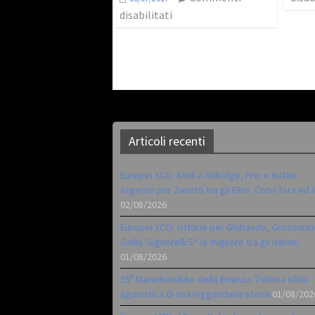
disabilitati
Articoli recenti
Europei XCO: titoli a Aldridge, Frei e Hutter.
Argento per Zanotti tra gli Elite. Corvi fora ed 
02/08/2026
Europei XCO: vittorie per Ghibaudo, Grossman
Gallis. Signorelli 5^ la migliore tra gli italiani
01/08/2026
35ª Marathon Bike della Brianza: l’ultima sfida
agonistica di una leggendaria storia
01/08/202