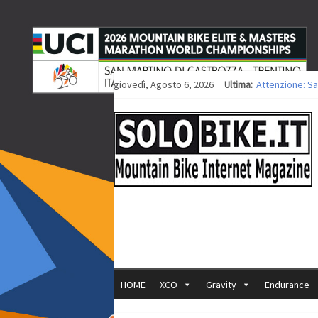
giovedì, Agosto 6, 2026
Ultima:
Attenzione: Sa
Europei XCO: ti
Europei XCO: vi
35ª Marathon Bi
Europei MTB: i
HOME
XCO
Gravity
Endurance