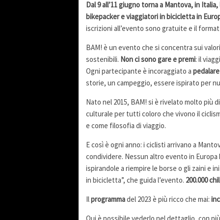
Dal 9 all’11 giugno torna a Mantova, in Itali
bikepacker e viaggiatori in bicicletta in Euro
iscrizioni all’evento sono gratuite e il format
BAM! è un evento che si concentra sui valori
sostenibili.
Non ci sono gare e premi
: il via
Ogni partecipante è incoraggiato a
pedalare 
storie, un campeggio, essere ispirato per nu
Nato nel 2015, BAM! si è rivelato molto più 
culturale per tutti coloro che vivono il cicli
e come filosofia di viaggio.
E così è ogni anno: i ciclisti arrivano a Mant
condividere. Nessun altro evento in Europa ha
ispirandole a riempire le borse o gli zaini e i
in bicicletta”, che guida l’evento.
200.000 chi
Il
programma
del 2023 è più ricco che mai:
in
Qui è possibile vederlo nel dettaglio, con pi