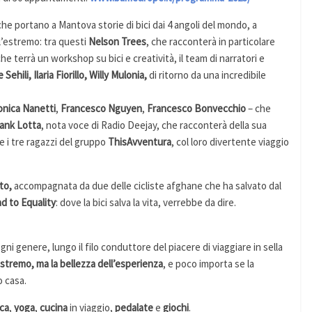
che portano a Mantova storie di bici dai 4 angoli del mondo, a
l’estremo: tra questi
Nelson Trees
, che racconterà in particolare
che terrà un workshop su bici e creatività, il team di narratori e
 Sehili, Ilaria Fiorillo, Willy Mulonia,
di ritorno da una incredibile
nica
Nanetti
,
Francesco
Nguyen
,
Francesco
Bonvecchio
– che
ank
Lotta
, nota voce di Radio Deejay, che racconterà della sua
ome i tre ragazzi del gruppo
ThisAvventura
, col loro divertente viaggio
to,
accompagnata da due delle cicliste afghane che ha salvato dal
d to Equality
: dove la bici salva la vita, verrebbe da dire.
ogni genere, lungo il filo conduttore del piacere di viaggiare in sella
estremo, ma la bellezza dell’esperienza
, e poco importa se la
o casa.
ca
,
yoga
,
cucina
in viaggio,
pedalate
e
giochi
.