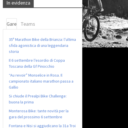
In evidenza
Gare
Teams
35ª Marathon Bike della Brianza: l’ultima
sfida agonistica di una leggendaria
storia
Il 6 settembre l’esordio di Coppa
Toscana della Gf Pinocchio
“Au revoir” Monselice in Rosa. Il
campionato italiano marathon passa a
Gallio
Si chiude il Prealpi Bike Challenge:
buona la prima
Monterosa Bike: tante novità per la
gara del prossimo 6 settembre
Fontana e Nisi si aggiudicano la 31a Troi