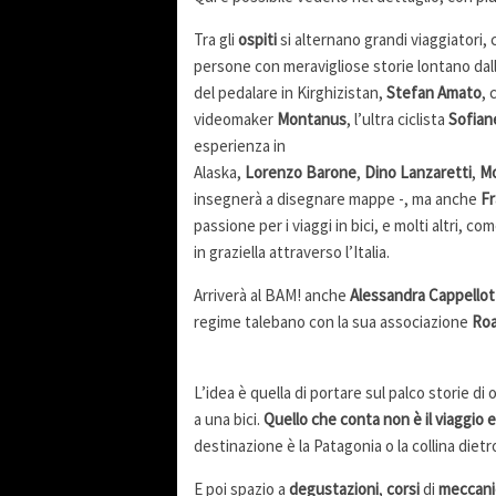
Tra gli
ospiti
si alternano grandi viaggiatori, 
persone con meravigliose storie lontano dal
del pedalare in Kirghizistan,
Stefan Amato
, 
videomaker
Montanus
, l’ultra ciclista
Sofiane
esperienza in
Alaska,
Lorenzo
Barone
,
Dino
Lanzaretti
,
Mo
insegnerà a disegnare mappe -, ma anche
Fr
passione per i viaggi in bici, e molti altri, c
in graziella attraverso l’Italia.
Arriverà al BAM! anche
Alessandra Cappellot
regime talebano con la sua associazione
Roa
L’idea è quella di portare sul palco storie di 
a una bici.
Quello che conta non è il viaggio 
destinazione è la Patagonia o la collina dietr
E poi spazio a
degustazioni
,
corsi
di
meccani