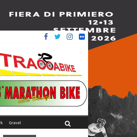
è 4^
ani
rk
Gravel