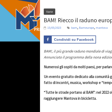
Varie
BAM! Riecco il raduno europe
,
,
15/05/2023
bam
Bameurope
mantova
Condividi su Facebook
BAM!, il più grande raduno mondiale di viaggi
Annunciato il programma della nona edizio
Numerosi gli ospiti da molti paesi, per parlare
Un evento gratuito dedicato alla comunità g
fatto di incontri, musica, workshop e “tempo
“Tutte le strade portano al BAM”: nel 2022 o
raggiungere Mantova in bicicletta.