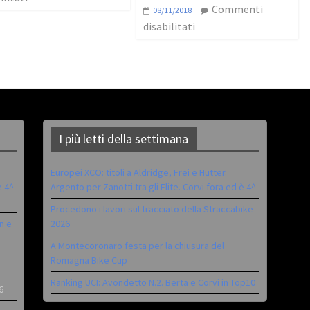
Commenti
08/11/2018
disabilitati
I più letti della settimana
Europei XCO: titoli a Aldridge, Frei e Hutter.
è 4^
Argento per Zanotti tra gli Elite. Corvi fora ed è 4^
Procedono i lavori sul tracciato della Straccabike
n e
2026
A Montecoronaro festa per la chiusura del
Romagna Bike Cup
Ranking UCI: Avondetto N.2. Berta e Corvi in Top10
6