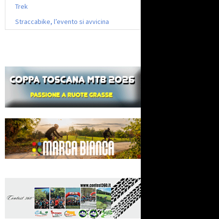
Trek
Straccabike, l’evento si avvicina