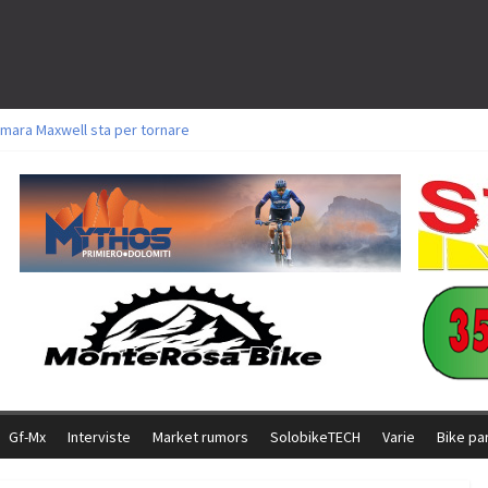
mara Maxwell sta per tornare
toli a Aldridge, Frei e Hutter. Argento per Zanotti tra gli Elite. Corvi fora ed 
ttorie per Ghibaudo, Grossmann e Gallis. Signorelli 5^ la migliore tra gli itali
ke della Brianza: l’ultima sfida agonistica di una leggendaria storia
l Team Relay firma il secondo argento azzurro a Monteceneri
Gf-Mx
Interviste
Market rumors
SolobikeTECH
Varie
Bike pa