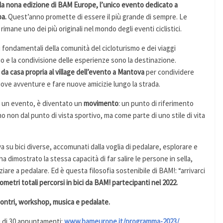
a, la nona edizione di BAM Europe, l’unico evento dedicato a
pa.
Quest’anno promette di essere il più grande di sempre. Le
 rimane uno dei più originali nel mondo degli eventi ciclistici.
 fondamentali della comunità del cicloturismo e dei viaggi
ggio e la condivisione delle esperienze sono la destinazione.
da casa propria al village dell’evento a Mantova
per condividere
ove avventure e fare nuove amicizie lungo la strada.
di un evento, è diventato un
movimento
: un punto di riferimento
smo non dal punto di vista sportivo, ma come parte di uno stile di vita
ova su bici diverse, accomunati dalla voglia di pedalare, esplorare e
 dimostrato la stessa capacità di far salire le persone in sella,
niziare a pedalare. Ed è questa filosofia sostenibile di BAM!: “arrivarci
lometri totali percorsi in bici da BAM! partecipanti nel 2022.
contri, workshop, musica e pedalate.
ù di 30 appuntamenti:
www.bameurope.it/programma-2023/