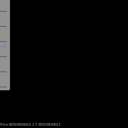
a Gf
) P.Iva 08934930010. C.f. 95559830013.