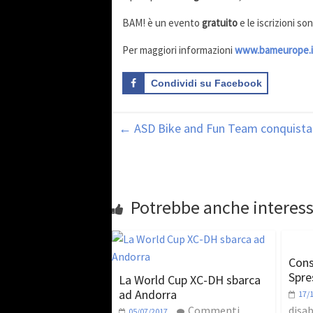
BAM! è un evento
gratuito
e le iscrizioni s
Per maggiori informazioni
www.bameurope.i
Condividi su Facebook
←
ASD Bike and Fun Team conquista i
Potrebbe anche interess
Cons
Spre
La World Cup XC-DH sbarca
ad Andorra
17/
Commenti
disab
05/07/2017