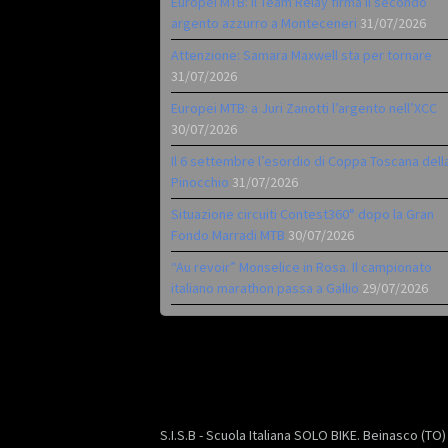
Europei MTB: il Team Relay firma il secondo
argento azzurro a Monteceneri
31/07/2026
Attenzione: Samara Maxwell sta per tornare
31/07/2026
Europei MTB: a Juri Zanotti l’argento nell’XCC
30/07/2026
Il 6 settembre l’esordio di Coppa Toscana dell
Pinocchio
31/07/2026
Situazione circuiti Contest360° dopo la Gran
Fondo Marradi MTB
30/07/2026
“Au revoir” Monselice in Rosa. Il campionato
italiano marathon passa a Gallio
29/07/2026
S.I.S.B - Scuola Italiana SOLO BIKE. Beinasco (TO