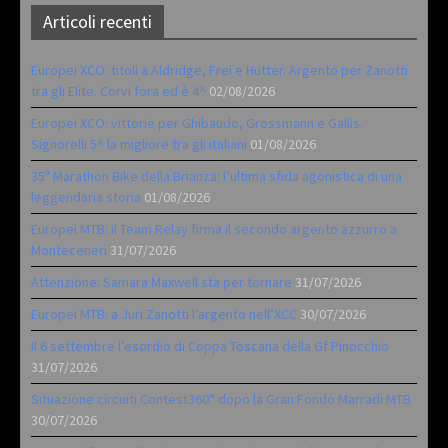
Articoli recenti
Europei XCO: titoli a Aldridge, Frei e Hutter. Argento per Zanotti
tra gli Elite. Corvi fora ed è 4^
02/08/2026
Europei XCO: vittorie per Ghibaudo, Grossmann e Gallis.
Signorelli 5^ la migliore tra gli italiani
01/08/2026
35ª Marathon Bike della Brianza: l’ultima sfida agonistica di una
leggendaria storia
01/08/2026
Europei MTB: il Team Relay firma il secondo argento azzurro a
Monteceneri
31/07/2026
Attenzione: Samara Maxwell sta per tornare
31/07/2026
Europei MTB: a Juri Zanotti l’argento nell’XCC
30/07/2026
Il 6 settembre l’esordio di Coppa Toscana della Gf Pinocchio
31/07/2026
Situazione circuiti Contest360° dopo la Gran Fondo Marradi MTB
30/07/2026