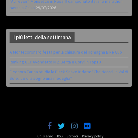
“Au revoir” Monselice in Rosa. Il campionato italiano marathon
passa a Gallio
29/07/2026
I più letti della settimana
A Montecoronaro festa per la chiusura del Romagna Bike Cup
Ranking UCI: Avondetto N.2. Berta e Corvi in Top10
Eleonora Farina studia la Black Snake iridata: “Che ricordi in Val di
Sole… e ora sogno una medaglia”
Chi siamo
RSS
Scrivici
Privacy policy