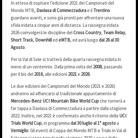
In attesa di ospitare l’edizione 2021 dei Campionati del
Mondo MTB,
Daolasa di Commezzadura
e il
Trentino
guardano avanti, e sono già pronti per affrontare una nuova
sfida iridata a cinque anni di distanza. La rassegna iridata
2026 coinvolgerà le discipline del
Cross Country
,
Team Relay
,
Short Track
,
Downhill
ed
eMTB
, ed avrà luogo
dal 26 al 30
Agosto
.
Per la Val di Sole si tratterà della quarta rassegna iridata in
meno di un ventennio. Dalla prima volta del
2008
, passando
per il bis del
2016
, alle edizioni
2021
e
2026
.
Le due edizioni dei Campionati del Mondo (2021 e 2026)
andranno ad affiancarsi al tradizionale appuntamento di
Mercedes-Benz UCI Mountain Bike World Cup
che tornerà a
far tappa a Daolasa di Commezzadura a partire dalla stagione
2022. Inoltre, nel 2021 è confermato anche il ritorno della
UCI
Trials World Cup
, in programma
dal 30 luglio al 1° agosto
a
Vermiglio
. Gli eventi di Coppa del Mondo MTB e Trials in Val di
Sole non si sono tenuti nella stagione 2020 a causa delle