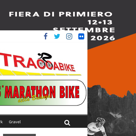
è 4^
iani
rk
Gravel