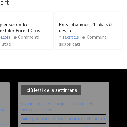
arti
ier secondo
Kerschbaumer, l’Italia s’è
Oeztaler Forest Cross
desta
Commenti
Commenti
04/2018
15/07/2018
ilitati
disabilitati
I più letti della settimana
A Montecoronaro festa per la chiusura del
è 4^
Romagna Bike Cup
Ranking UCI: Avondetto N.2. Berta e Corvi in Top10
n e