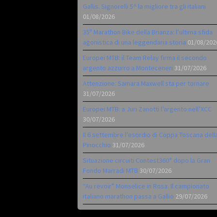
Gallis. Signorelli 5^ la migliore tra gli italiani
01/08/2026
35ª Marathon Bike della Brianza: l’ultima sfida
agonistica di una leggendaria storia
01/08/202
Europei MTB: il Team Relay firma il secondo
argento azzurro a Monteceneri
31/07/2026
Attenzione: Samara Maxwell sta per tornare
31/07/2026
Europei MTB: a Juri Zanotti l’argento nell’XCC
30/07/2026
Il 6 settembre l’esordio di Coppa Toscana dell
Pinocchio
31/07/2026
Situazione circuiti Contest360° dopo la Gran
Fondo Marradi MTB
30/07/2026
“Au revoir” Monselice in Rosa. Il campionato
italiano marathon passa a Gallio
29/07/2026