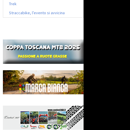
Trek
Straccabike, l’evento si avvicina