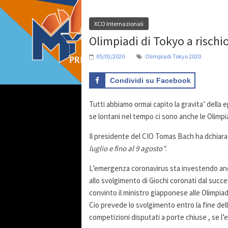
XCO Internazionali
Olimpiadi di Tokyo a rischio
05/03/2020
Olimpiadi Tokyo 2020
Condividi su Facebook
Tutti abbiamo ormai capito la gravita’ della e
se lontani nel tempo ci sono anche le Olimpi
Il presidente del CIO Tomas Bach ha dchiar
luglio e fino al 9 agosto”
.
L’emergenza coronavirus sta investendo anc
allo svolgimento di Giochi coronati dal succe
convinto il ministro giapponese alle Olimpiad
Cio prevede lo svolgimento entro la fine dell’
competizioni disputati a porte chiuse , se l