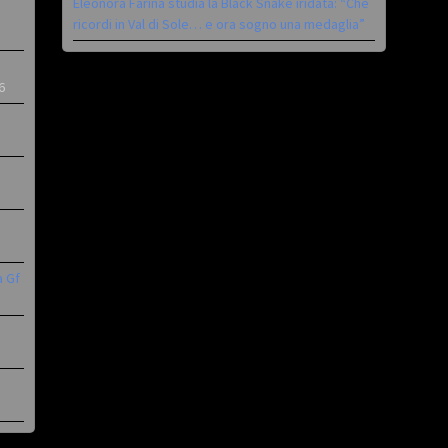
Eleonora Farina studia la Black Snake iridata: “Che
ricordi in Val di Sole… e ora sogno una medaglia”
6
a Gf