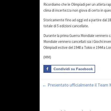
Ricordiamo che le Olimpiadi per un atleta r
clima di incertezza non giova di certo in qu
Storicamente fino ad oggi ed a partire dal 1
totale di 5 edizioni cancellate.
Durante la prima Guerra Mondiale vennero can
Mondiale vennero cancellati sia i Giochi inv
Olimpiadi estive del 1940 a Tokio e 1944 a Lo
(MM)
Condividi su Facebook
←
Presentato ufficialmente il Team 