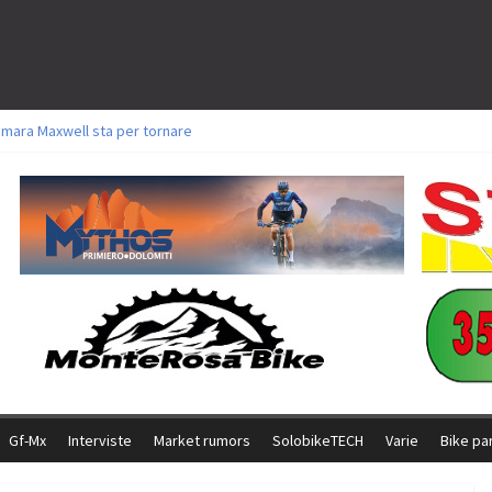
amara Maxwell sta per tornare
toli a Aldridge, Frei e Hutter. Argento per Zanotti tra gli Elite. Corvi fora ed 
ttorie per Ghibaudo, Grossmann e Gallis. Signorelli 5^ la migliore tra gli ital
ike della Brianza: l’ultima sfida agonistica di una leggendaria storia
l Team Relay firma il secondo argento azzurro a Monteceneri
Gf-Mx
Interviste
Market rumors
SolobikeTECH
Varie
Bike pa