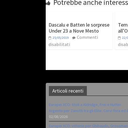
Potrebbe anche interess
Dascalu e Batten le sorprese
Temp
Under 23 a Nove Mesto
all’
Commenti
25/05/2019
22/
disabilitati
disab
Articoli recenti
Europei XCO: titoli a Aldridge, Frei e Hutter.
Argento per Zanotti tra gli Elite. Corvi fora ed 
02/08/2026
Europei XCO: vittorie per Ghibaudo, Grossman