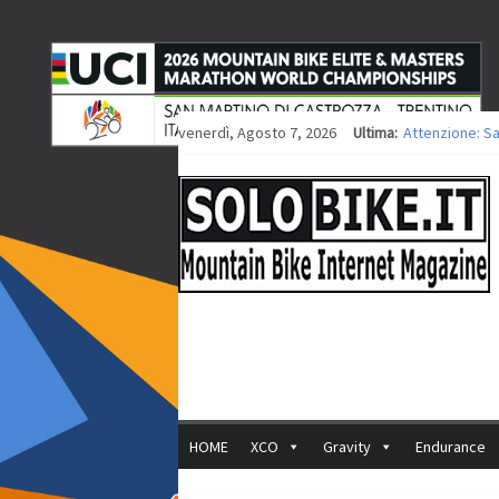
venerdì, Agosto 7, 2026
Ultima:
Attenzione: S
Europei XCO: ti
Europei XCO: vi
35ª Marathon B
Europei MTB: i
HOME
XCO
Gravity
Endurance