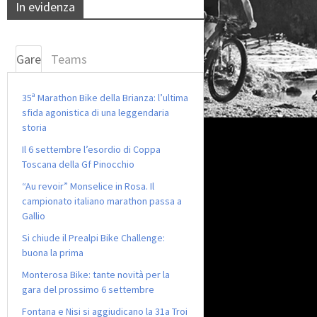
In evidenza
Gare
Teams
35ª Marathon Bike della Brianza: l’ultima
sfida agonistica di una leggendaria
storia
Il 6 settembre l’esordio di Coppa
Toscana della Gf Pinocchio
“Au revoir” Monselice in Rosa. Il
campionato italiano marathon passa a
Gallio
Si chiude il Prealpi Bike Challenge:
buona la prima
Monterosa Bike: tante novità per la
gara del prossimo 6 settembre
Fontana e Nisi si aggiudicano la 31a Troi