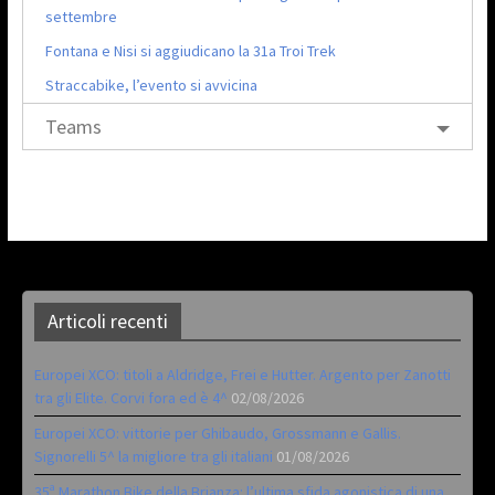
settembre
Fontana e Nisi si aggiudicano la 31a Troi Trek
Straccabike, l’evento si avvicina
Teams
Articoli recenti
Europei XCO: titoli a Aldridge, Frei e Hutter. Argento per Zanotti
tra gli Elite. Corvi fora ed è 4^
02/08/2026
Europei XCO: vittorie per Ghibaudo, Grossmann e Gallis.
Signorelli 5^ la migliore tra gli italiani
01/08/2026
35ª Marathon Bike della Brianza: l’ultima sfida agonistica di una