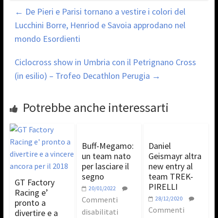
←
De Pieri e Parisi tornano a vestire i colori del
Lucchini Borre, Henriod e Savoia approdano nel
mondo Esordienti
Ciclocross show in Umbria con il Petrignano Cross
(in esilio) – Trofeo Decathlon Perugia
→
Potrebbe anche interessarti
Buff-Megamo:
Daniel
un team nato
Geismayr altra
per lasciare il
new entry al
segno
team TREK-
GT Factory
PIRELLI
20/01/2022
Racing e’
Commenti
28/12/2020
pronto a
Commenti
disabilitati
divertire e a