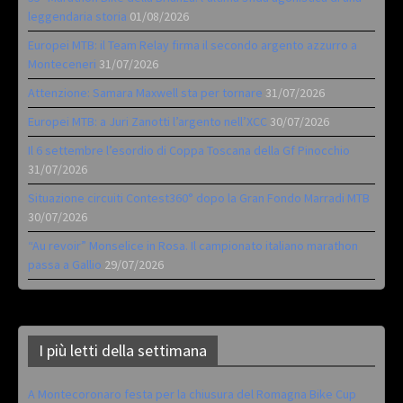
leggendaria storia
01/08/2026
Europei MTB: il Team Relay firma il secondo argento azzurro a
Monteceneri
31/07/2026
Attenzione: Samara Maxwell sta per tornare
31/07/2026
Europei MTB: a Juri Zanotti l’argento nell’XCC
30/07/2026
Il 6 settembre l’esordio di Coppa Toscana della Gf Pinocchio
31/07/2026
Situazione circuiti Contest360° dopo la Gran Fondo Marradi MTB
30/07/2026
“Au revoir” Monselice in Rosa. Il campionato italiano marathon
passa a Gallio
29/07/2026
I più letti della settimana
A Montecoronaro festa per la chiusura del Romagna Bike Cup