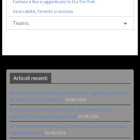
Fontana e Nisi si aggiudicano la 31a Troi Trek
Straccabike, l’evento si avvicina
Teams
Articoli recenti
Europei XCO: titoli a Aldridge, Frei e Hutter. Argento per Zanotti
tra gli Elite. Corvi fora ed è 4^
02/08/2026
Europei XCO: vittorie per Ghibaudo, Grossmann e Gallis.
Signorelli 5^ la migliore tra gli italiani
01/08/2026
35ª Marathon Bike della Brianza: l’ultima sfida agonistica di una
leggendaria storia
01/08/2026