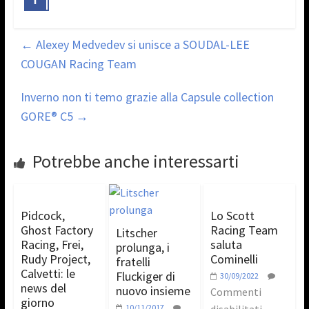
←
Alexey Medvedev si unisce a SOUDAL-LEE
COUGAN Racing Team
Inverno non ti temo grazie alla Capsule collection
GORE® C5
→
Potrebbe anche interessarti
Pidcock,
Lo Scott
Ghost Factory
Racing Team
Litscher
Racing, Frei,
saluta
prolunga, i
Rudy Project,
Cominelli
fratelli
Calvetti: le
Fluckiger di
30/09/2022
news del
nuovo insieme
Commenti
giorno
10/11/2017
disabilitati