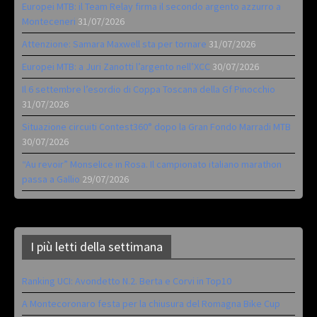
Europei MTB: il Team Relay firma il secondo argento azzurro a
Monteceneri
31/07/2026
Attenzione: Samara Maxwell sta per tornare
31/07/2026
Europei MTB: a Juri Zanotti l’argento nell’XCC
30/07/2026
Il 6 settembre l’esordio di Coppa Toscana della Gf Pinocchio
31/07/2026
Situazione circuiti Contest360° dopo la Gran Fondo Marradi MTB
30/07/2026
“Au revoir” Monselice in Rosa. Il campionato italiano marathon
passa a Gallio
29/07/2026
I più letti della settimana
Ranking UCI: Avondetto N.2. Berta e Corvi in Top10
A Montecoronaro festa per la chiusura del Romagna Bike Cup