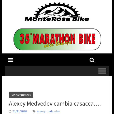
Market rumors
Alexey Medvedev cambia casacca….
21/11/2020
alexey medvedev