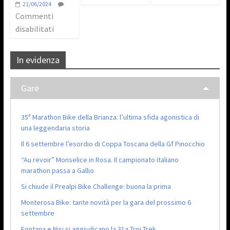
21/06/2024
Commenti
disabilitati
In evidenza
Gare
35ª Marathon Bike della Brianza: l’ultima sfida agonistica di
una leggendaria storia
Il 6 settembre l’esordio di Coppa Toscana della Gf Pinocchio
“Au revoir” Monselice in Rosa. Il campionato italiano
marathon passa a Gallio
Si chiude il Prealpi Bike Challenge: buona la prima
Monterosa Bike: tante novità per la gara del prossimo 6
settembre
Fontana e Nisi si aggiudicano la 31a Troi Trek