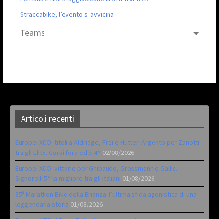
Straccabike, l’evento si avvicina
Teams
Articoli recenti
Europei XCO: titoli a Aldridge, Frei e Hutter. Argento per Zanotti
tra gli Elite. Corvi fora ed è 4^
02/08/2026
Europei XCO: vittorie per Ghibaudo, Grossmann e Gallis.
Signorelli 5^ la migliore tra gli italiani
01/08/2026
35ª Marathon Bike della Brianza: l’ultima sfida agonistica di una
leggendaria storia
01/08/2026