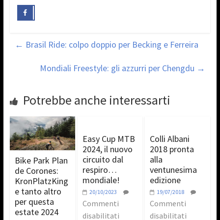
←
Brasil Ride: colpo doppio per Becking e Ferreira
Mondiali Freestyle: gli azzurri per Chengdu
→
Potrebbe anche interessarti
Easy Cup MTB
Colli Albani
2024, il nuovo
2018 pronta
circuito dal
alla
Bike Park Plan
respiro…
ventunesima
de Corones:
mondiale!
edizione
KronPlatzKing
e tanto altro
20/10/2023
19/07/2018
per questa
Commenti
Commenti
estate 2024
disabilitati
disabilitati