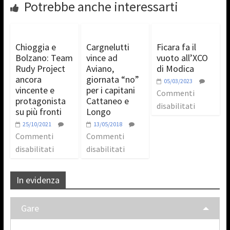
Potrebbe anche interessarti
Chioggia e
Cargnelutti
Ficara fa il
Bolzano: Team
vince ad
vuoto all’XCO
Rudy Project
Aviano,
di Modica
ancora
giornata “no”
05/03/2023
vincente e
per i capitani
Commenti
protagonista
Cattaneo e
disabilitati
su più fronti
Longo
25/10/2021
13/05/2018
Commenti
Commenti
disabilitati
disabilitati
In evidenza
Gare