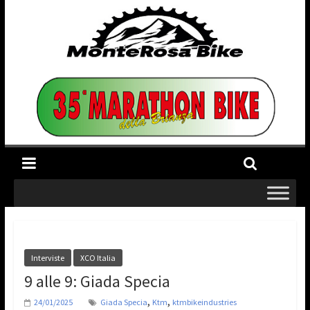
Interviste
XCO Italia
9 alle 9: Giada Specia
,
,
24/01/2025
Giada Specia
Ktm
ktmbikeindustries