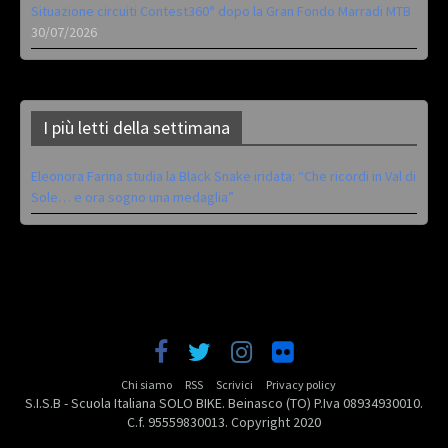
Situazione circuiti Contest360° dopo la Gran Fondo Marradi MTB
30/07/2026
I più letti della settimana
Eleonora Farina studia la Black Snake iridata: “Che ricordi in Val di
Sole… e ora sogno una medaglia”
Chi siamo
RSS
Scrivici
Privacy policy
S.I.S.B - Scuola Italiana SOLO BIKE. Beinasco (TO) P.Iva 08934930010.
C.f. 95559830013. Copyright 2020