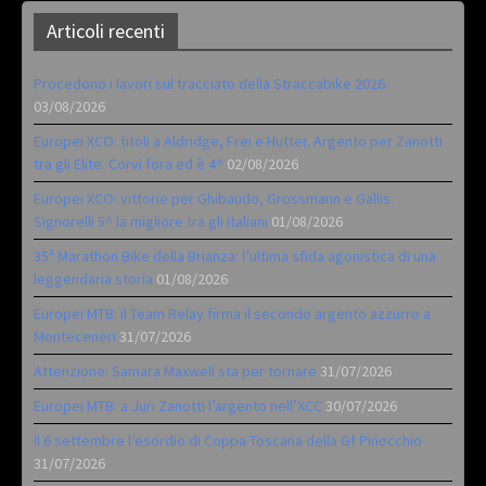
Articoli recenti
Procedono i lavori sul tracciato della Straccabike 2026
03/08/2026
Europei XCO: titoli a Aldridge, Frei e Hutter. Argento per Zanotti
tra gli Elite. Corvi fora ed è 4^
02/08/2026
Europei XCO: vittorie per Ghibaudo, Grossmann e Gallis.
Signorelli 5^ la migliore tra gli italiani
01/08/2026
35ª Marathon Bike della Brianza: l’ultima sfida agonistica di una
leggendaria storia
01/08/2026
Europei MTB: il Team Relay firma il secondo argento azzurro a
Monteceneri
31/07/2026
Attenzione: Samara Maxwell sta per tornare
31/07/2026
Europei MTB: a Juri Zanotti l’argento nell’XCC
30/07/2026
Il 6 settembre l’esordio di Coppa Toscana della Gf Pinocchio
31/07/2026