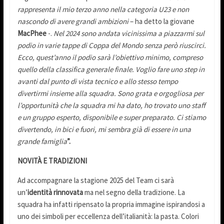
rappresenta il mio terzo anno nella categoria U23 e non
nascondo di avere grandi ambizioni
– ha detto la giovane
MacPhee
-.
Nel 2024 sono andata vicinissima a piazzarmi sul
podio in varie tappe di Coppa del Mondo senza però riuscirci.
Ecco, quest’anno il podio sarà l’obiettivo minimo, compreso
quello della classifica generale finale. Voglio fare uno step in
avanti dal punto di vista tecnico e allo stesso tempo
divertirmi insieme alla squadra. Sono grata e orgogliosa per
l’opportunità che la squadra mi ha dato, ho trovato uno staff
e un gruppo esperto, disponibile e super preparato. Ci stiamo
divertendo, in bici e fuori, mi sembra già di essere in una
grande famiglia
”.
NOVITÀ E TRADIZIONI
Ad accompagnare la stagione 2025 del Team ci sarà
un’
identità rinnovata
ma nel segno della tradizione. La
squadra ha infatti ripensato la propria immagine ispirandosi a
uno dei simboli per eccellenza dell’italianità: la pasta. Colori