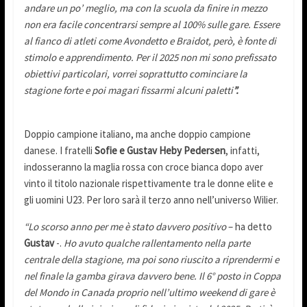
andare un po’ meglio, ma con la scuola da finire in mezzo
non era facile concentrarsi sempre al 100% sulle gare. Essere
al fianco di atleti come Avondetto e Braidot, però, è fonte di
stimolo e apprendimento. Per il 2025 non mi sono prefissato
obiettivi particolari, vorrei soprattutto cominciare la
stagione forte e poi magari fissarmi alcuni paletti
”.
Doppio campione italiano, ma anche doppio campione
danese. I fratelli
Sofie e Gustav Heby Pedersen
, infatti,
indosseranno la maglia rossa con croce bianca dopo aver
vinto il titolo nazionale rispettivamente tra le donne elite e
gli uomini U23. Per loro sarà il terzo anno nell’universo Wilier.
“Lo scorso anno per me è stato davvero positivo
– ha detto
Gustav
-.
Ho avuto qualche rallentamento nella parte
centrale della stagione, ma poi sono riuscito a riprendermi e
nel finale la gamba girava davvero bene. Il 6° posto in Coppa
del Mondo in Canada proprio nell’ultimo weekend di gare è