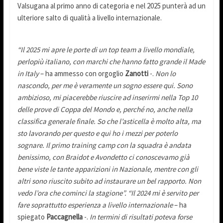
Valsugana al primo anno di categoria e nel 2025 punterà ad un
ulteriore salto di qualità a livello internazionale.
“Il 2025 mi apre le porte di un top team a livello mondiale,
perlopiù italiano, con marchi che hanno fatto grande il Made
in Italy
– ha ammesso con orgoglio
Zanotti
-.
Non lo
nascondo, per me è veramente un sogno essere qui. Sono
ambizioso, mi piacerebbe riuscire ad inserirmi nella Top 10
delle prove di Coppa del Mondo e, perché no, anche nella
classifica generale finale. So che l’asticella è molto alta, ma
sto lavorando per questo e qui ho i mezzi per poterlo
sognare. Il primo training camp con la squadra è andata
benissimo, con Braidot e Avondetto ci conoscevamo già
bene viste le tante apparizioni in Nazionale, mentre con gli
altri sono riuscito subito ad instaurare un bel rapporto. Non
vedo l’ora che cominci la stagione”.
“Il 2024 mi è servito per
fare soprattutto esperienza a livello internazionale
– ha
spiegato
Paccagnella
-.
In termini di risultati poteva forse