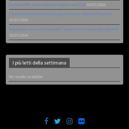
Europei MTB: a Juri Zanotti l’argento nell’XCC
30/07/2026
Il 6 settembre l’esordio di Coppa Toscana della Gf Pinocchio
31/07/2026
Situazione circuiti Contest360° dopo la Gran Fondo Marradi MTB
30/07/2026
I più letti della settimana
No results available