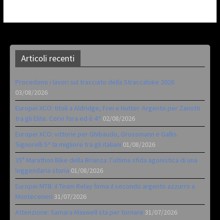
Articoli recenti
Procedono i lavori sul tracciato della Straccabike 2026
03/08/2026
Europei XCO: titoli a Aldridge, Frei e Hutter. Argento per Zanotti
tra gli Elite. Corvi fora ed è 4^
02/08/2026
Europei XCO: vittorie per Ghibaudo, Grossmann e Gallis.
Signorelli 5^ la migliore tra gli italiani
01/08/2026
35ª Marathon Bike della Brianza: l’ultima sfida agonistica di una
leggendaria storia
01/08/2026
Europei MTB: il Team Relay firma il secondo argento azzurro a
Monteceneri
31/07/2026
Attenzione: Samara Maxwell sta per tornare
31/07/2026