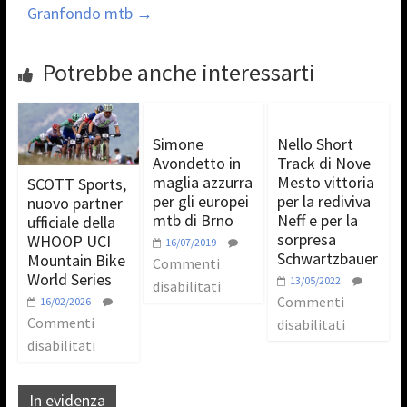
Granfondo mtb
→
Potrebbe anche interessarti
Simone
Nello Short
Avondetto in
Track di Nove
maglia azzurra
Mesto vittoria
SCOTT Sports,
per gli europei
per la rediviva
nuovo partner
mtb di Brno
Neff e per la
ufficiale della
sorpresa
WHOOP UCI
16/07/2019
Schwartzbauer
Mountain Bike
Commenti
World Series
13/05/2022
disabilitati
Commenti
16/02/2026
Commenti
disabilitati
disabilitati
In evidenza