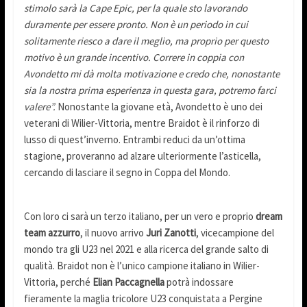
stimolo sarà la Cape Epic, per la quale sto lavorando
duramente per essere pronto. Non è un periodo in cui
solitamente riesco a dare il meglio, ma proprio per questo
motivo è un grande incentivo. Correre in coppia con
Avondetto mi dà molta motivazione e credo che, nonostante
sia la nostra prima esperienza in questa gara, potremo farci
valere”.
Nonostante la giovane età, Avondetto è uno dei
veterani di Wilier-Vittoria, mentre Braidot è il rinforzo di
lusso di quest’inverno. Entrambi reduci da un’ottima
stagione, proveranno ad alzare ulteriormente l’asticella,
cercando di lasciare il segno in Coppa del Mondo.
Con loro ci sarà un terzo italiano, per un vero e proprio
dream
team azzurro
, il nuovo arrivo
Juri Zanotti
, vicecampione del
mondo tra gli U23 nel 2021 e alla ricerca del grande salto di
qualità. Braidot non è l’unico campione italiano in Wilier-
Vittoria, perché
Elian Paccagnella
potrà indossare
fieramente la maglia tricolore U23 conquistata a Pergine