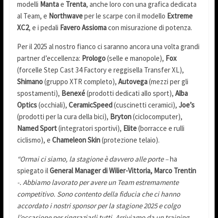
modelli
Manta
e
Trenta
, anche loro con una grafica dedicata
al Team, e
Northwave
per le scarpe con il modello
Extreme
XC2
, e i pedali
Favero Assioma
con misurazione di potenza.
Per il 2025 al nostro fianco ci saranno ancora una volta grandi
partner d’eccellenza:
Prologo
(selle e manopole),
Fox
(forcelle Step Cast 34 Factory e reggisella Transfer XL),
Shimano
(gruppo XTR completo),
Autovega
(mezzi per gli
spostamenti),
Benexé
(prodotti dedicati allo sport),
Alba
Optics
(occhiali),
CeramicSpeed
(cuscinetti ceramici),
Joe’s
(prodotti per la cura della bici),
Bryton
(ciclocomputer),
Named Sport
(integratori sportivi),
Elite
(borracce e rulli
ciclismo), e
Chameleon Skin
(protezione telaio).
“Ormai ci siamo, la stagione è davvero alle porte –
ha
spiegato il
General Manager di Wilier-Vittoria, Marco Trentin
-. Abbiamo lavorato per avere un Team estremamente
competitivo. Sono contento della fiducia che ci hanno
accordato i nostri sponsor per la stagione 2025 e colgo
l’occasione per ringraziarli tutti. Arriviamo da un training