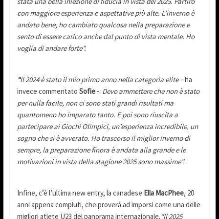
stata una bella iniezione di fiducia in vista del 2025. Partirò
con maggiore esperienza e aspettative più alte. L’inverno è
andato bene, ho cambiato qualcosa nella preparazione e
sento di essere carico anche dal punto di vista mentale. Ho
voglia di andare forte”.
“
Il 2024 è stato il mio primo anno nella categoria elite
– ha
invece commentato
Sofie
-.
Devo ammettere che non è stato
per nulla facile, non ci sono stati grandi risultati ma
quantomeno ho imparato tanto. E poi sono riuscita a
partecipare ai Giochi Olimpici, un’esperienza incredibile, un
sogno che si è avverato. Ho trascorso il miglior inverno di
sempre, la preparazione finora è andata alla grande e le
motivazioni in vista della stagione 2025 sono massime”.
Infine, c’è l’ultima new entry, la canadese
Ella MacPhee
, 20
anni appena compiuti, che proverà ad imporsi come una delle
migliori atlete U23 del panorama internazionale.
“Il 2025