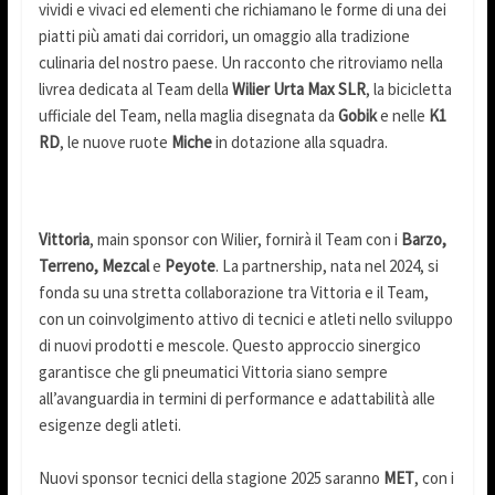
vividi e vivaci ed elementi che richiamano le forme di una dei
piatti più amati dai corridori, un omaggio alla tradizione
culinaria del nostro paese. Un racconto che ritroviamo nella
livrea dedicata al Team della
Wilier Urta Max SLR
, la bicicletta
ufficiale del Team, nella maglia disegnata da
Gobik
e nelle
K1
RD
, le nuove ruote
Miche
in dotazione alla squadra.
Vittoria
, main sponsor con Wilier, fornirà il Team con i
Barzo,
Terreno, Mezcal
e
Peyote
. La partnership, nata nel 2024, si
fonda su una stretta collaborazione tra Vittoria e il Team,
con un coinvolgimento attivo di tecnici e atleti nello sviluppo
di nuovi prodotti e mescole. Questo approccio sinergico
garantisce che gli pneumatici Vittoria siano sempre
all’avanguardia in termini di performance e adattabilità alle
esigenze degli atleti.
Nuovi sponsor tecnici della stagione 2025 saranno
MET
, con i