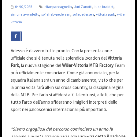
,
,
,
04/02/2025
elianpaccagnella
Juri Zanotti
luca braidot
,
,
,
,
simone avondetto
sofiehebypedersen
sofiepedersen
vittoria park
wilier
vittoria
Adesso è davvero tutto pronto. Con la presentazione
ufficiale che si è tenuta nella splendida location del
Vittoria
Park
, la nuova stagione del
Wilier-Vittoria MTB Factory
Team
può ufficialmente cominciare. Come già annunciato, per la
squadra italiana sarà un anno di cambiamento, visto che per
la prima volta farà all-in sul cross country, la disciplina regina
della MTB. Per farlo si affiderà a 7, talentuosi, atleti, che per
tutto l’arco dell’anno sfideranno i migliori interpreti dello
sport nei palcoscenici internazionali più importanti.
“Siamo orgogliosi del percorso cominciato un anno fa
assieme a questa straordinaria squadra
– ha detto il padrone