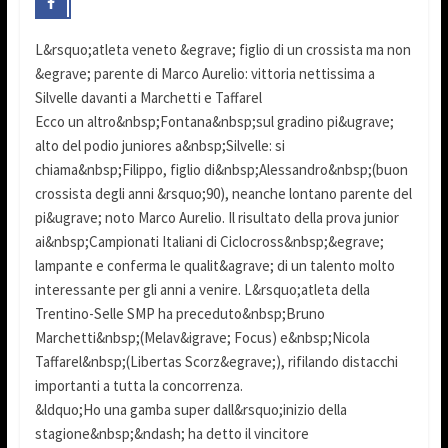
L&rsquo;atleta veneto &egrave; figlio di un crossista ma non
&egrave; parente di Marco Aurelio: vittoria nettissima a
Silvelle davanti a Marchetti e Taffarel
Ecco un altro&nbsp;Fontana&nbsp;sul gradino pi&ugrave;
alto del podio juniores a&nbsp;Silvelle: si
chiama&nbsp;Filippo, figlio di&nbsp;Alessandro&nbsp;(buon
crossista degli anni &rsquo;90), neanche lontano parente del
pi&ugrave; noto Marco Aurelio. Il risultato della prova junior
ai&nbsp;Campionati Italiani di Ciclocross&nbsp;&egrave;
lampante e conferma le qualit&agrave; di un talento molto
interessante per gli anni a venire. L&rsquo;atleta della
Trentino-Selle SMP ha preceduto&nbsp;Bruno
Marchetti&nbsp;(Melav&igrave; Focus) e&nbsp;Nicola
Taffarel&nbsp;(Libertas Scorz&egrave;), rifilando distacchi
importanti a tutta la concorrenza.
&ldquo;Ho una gamba super dall&rsquo;inizio della
stagione&nbsp;&ndash; ha detto il vincitore