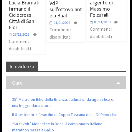
Lucia Bramati
argento di
VdP
firmano il
Massimo
sull’ottovolant
Ciclocross
Folcarelli
e a Baal
Città di San
03/11/2018
01/01/2024
Fior
Commenti
Commenti
26/12/2023
disabilitati
disabilitati
Commenti
disabilitati
In evidenza
Gare
35ª Marathon Bike della Brianza: l’ultima sfida agonistica di
una leggendaria storia
Il 6 settembre l’esordio di Coppa Toscana della Gf Pinocchio
“Au revoir” Monselice in Rosa. Il campionato italiano
marathon passa a Gallio