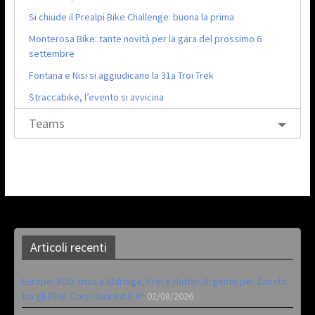
Si chiude il Prealpi Bike Challenge: buona la prima
Monterosa Bike: tante novità per la gara del prossimo 6
settembre
Fontana e Nisi si aggiudicano la 31a Troi Trek
Straccabike, l’evento si avvicina
Teams
Articoli recenti
Europei XCO: titoli a Aldridge, Frei e Hutter. Argento per Zanotti
tra gli Elite. Corvi fora ed è 4^
02/08/2026