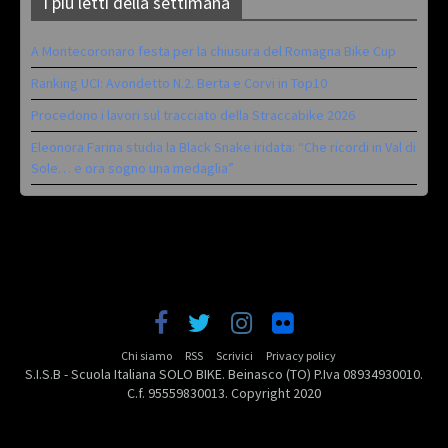
I più letti della settimana
A Montecoronaro festa per la chiusura del Romagna Bike Cup
Ranking UCI: Avondetto N.2. Berta e Corvi in Top10
Procedono i lavori sul tracciato della Straccabike 2026
Eleonora Farina studia la Black Snake iridata: “Che ricordi in Val di
Sole… e ora sogno una medaglia”
Chi siamo
RSS
Scrivici
Privacy policy
S.I.S.B - Scuola Italiana SOLO BIKE. Beinasco (TO) P.Iva 08934930010.
C.f. 95559830013. Copyright 2020