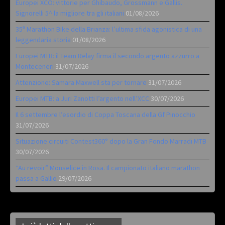
Europei XCO: vittorie per Ghibaudo, Grossmann e Gallis.
Signorelli 5^ la migliore tra gli italiani
01/08/2026
35ª Marathon Bike della Brianza: l’ultima sfida agonistica di una
leggendaria storia
01/08/2026
Europei MTB: il Team Relay firma il secondo argento azzurro a
Monteceneri
31/07/2026
Attenzione: Samara Maxwell sta per tornare
31/07/2026
Europei MTB: a Juri Zanotti l’argento nell’XCC
30/07/2026
Il 6 settembre l’esordio di Coppa Toscana della Gf Pinocchio
31/07/2026
Situazione circuiti Contest360° dopo la Gran Fondo Marradi MTB
30/07/2026
“Au revoir” Monselice in Rosa. Il campionato italiano marathon
passa a Gallio
29/07/2026