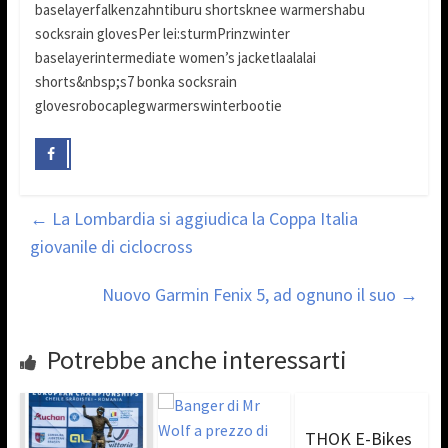
baselayerfalkenzahntiburu shortsknee warmershabu
socksrain glovesPer lei:sturmPrinzwinter
baselayerintermediate women’s jacketlaalalai
shorts&nbsp;s7 bonka socksrain
glovesrobocaplegwarmerswinterbootie
←
La Lombardia si aggiudica la Coppa Italia
giovanile di ciclocross
Nuovo Garmin Fenix 5, ad ognuno il suo
→
Potrebbe anche interessarti
THOK E-Bikes