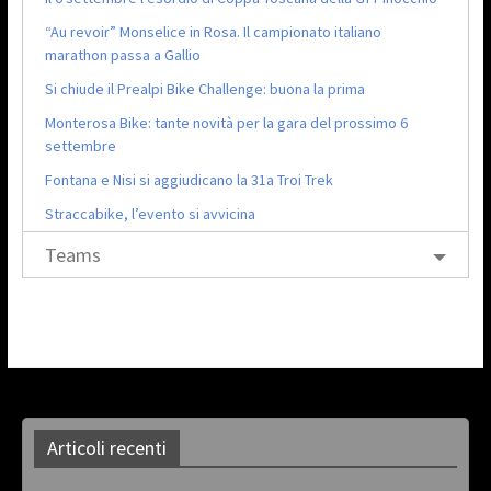
“Au revoir” Monselice in Rosa. Il campionato italiano
marathon passa a Gallio
Si chiude il Prealpi Bike Challenge: buona la prima
Monterosa Bike: tante novità per la gara del prossimo 6
settembre
Fontana e Nisi si aggiudicano la 31a Troi Trek
Straccabike, l’evento si avvicina
Teams
Articoli recenti