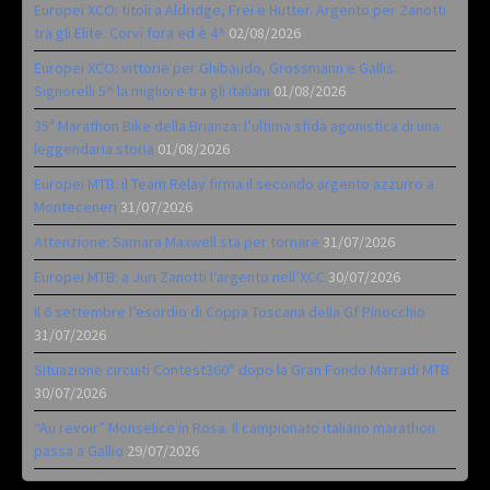
Europei XCO: titoli a Aldridge, Frei e Hutter. Argento per Zanotti
tra gli Elite. Corvi fora ed è 4^
02/08/2026
Europei XCO: vittorie per Ghibaudo, Grossmann e Gallis.
Signorelli 5^ la migliore tra gli italiani
01/08/2026
35ª Marathon Bike della Brianza: l’ultima sfida agonistica di una
leggendaria storia
01/08/2026
Europei MTB: il Team Relay firma il secondo argento azzurro a
Monteceneri
31/07/2026
Attenzione: Samara Maxwell sta per tornare
31/07/2026
Europei MTB: a Juri Zanotti l’argento nell’XCC
30/07/2026
Il 6 settembre l’esordio di Coppa Toscana della Gf Pinocchio
31/07/2026
Situazione circuiti Contest360° dopo la Gran Fondo Marradi MTB
30/07/2026
“Au revoir” Monselice in Rosa. Il campionato italiano marathon
passa a Gallio
29/07/2026