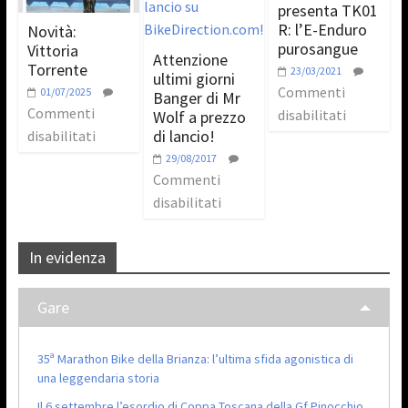
presenta TK01
R: l’E-Enduro
Novità:
purosangue
Vittoria
Attenzione
Torrente
23/03/2021
ultimi giorni
Commenti
01/07/2025
Banger di Mr
Commenti
disabilitati
Wolf a prezzo
di lancio!
disabilitati
29/08/2017
Commenti
disabilitati
In evidenza
Gare
35ª Marathon Bike della Brianza: l’ultima sfida agonistica di
una leggendaria storia
Il 6 settembre l’esordio di Coppa Toscana della Gf Pinocchio