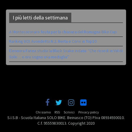
I più letti della settimana
A Montecoronaro festa per la chiusura del Romagna Bike Cup
Ranking UCI: Avondetto N.2. Berta e Corvi in Top10
Eleonora Farina studia la Black Snake iridata: “Che ricordi in Val di
Sole… e ora sogno una medaglia”
Chi siamo
RSS
Scrivici
Privacy policy
S.I.S.B - Scuola Italiana SOLO BIKE. Beinasco (TO) P.Iva 08934930010.
C.f. 95559830013. Copyright 2020