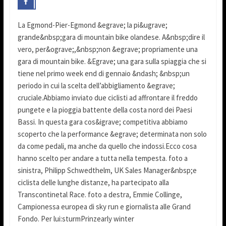
La Egmond-Pier-Egmond &egrave; la pi&ugrave;
grande&nbsp;gara di mountain bike olandese. A&nbsp;dire il
vero, per&ograve;,&nbsp;non &egrave; propriamente una
gara di mountain bike. &Egrave; una gara sulla spiaggia che si
tiene nel primo week end di gennaio &ndash; &nbsp;un
periodo in cui la scelta dell’abbigliamento &egrave;
cruciale.Abbiamo inviato due ciclisti ad affrontare il freddo
pungete e la pioggia battente della costa nord dei Paesi
Bassi. In questa gara cos&igrave; competitiva abbiamo
scoperto che la performance &egrave; determinata non solo
da come pedali, ma anche da quello che indossi.Ecco cosa
hanno scelto per andare a tutta nella tempesta. foto a
sinistra, Philipp Schwedthelm, UK Sales Manager&nbsp;e
ciclista delle lunghe distanze, ha partecipato alla
Transcontinetal Race. foto a destra, Emmie Collinge,
Campionessa europea di sky run e giornalista alle Grand
Fondo. Per lui:sturmPrinzearly winter