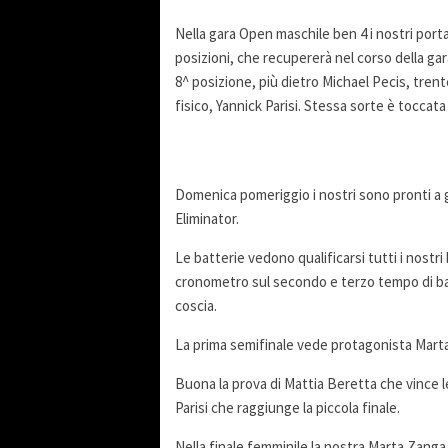
Nella gara Open maschile ben 4 i nostri port
posizioni, che recupererà nel corso della ga
8^ posizione, più dietro Michael Pecis, tre
fisico, Yannick Parisi. Stessa sorte è tocca
Domenica pomeriggio i nostri sono pronti a ga
Eliminator.
Le batterie vedono qualificarsi tutti i nostri
cronometro sul secondo e terzo tempo di batt
coscia.
La prima semifinale vede protagonista Marta Za
Buona la prova di Mattia Beretta che vince le
Parisi che raggiunge la piccola finale.
Nella finale femminile la nostra Marta Zanga