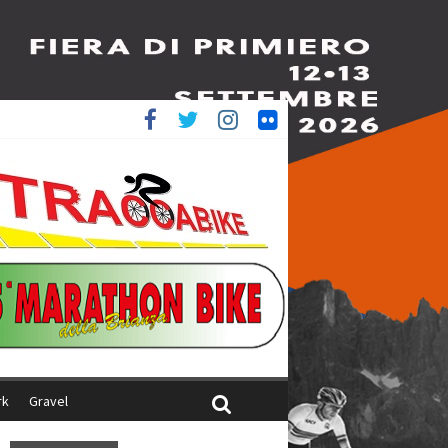
è 4^
iani
rk
Gravel