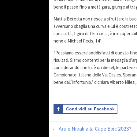
bene il passo fino a metà gara, giunge al tr
Mattia Beretta non riesce a sfruttare la buo
avversario sbaglia una curva e lui è costretto
specialità, 1 giro di 1 km circa, è irrecuperab
nono e Michael Pecis, 14°.
“Possiamo essere soddisfatti di questo fine
risultati. Siamo contenti per la medaglia d’ar
considerando che lui è un diesel, le partenze
Campionato Italiano della Val Casies. Spera
bene dall’infortunio.” dichiara Alberto Mi
Condividi su Facebook
←
Aru e Nibali alla Cape Epic 2023?