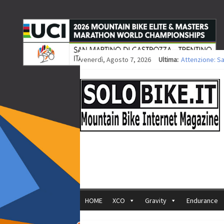
venerdì, Agosto 7, 2026
Ultima:
Attenzione: S
Europei XCO: ti
Europei XCO: vi
35ª Marathon B
Europei MTB: i
HOME
XCO
Gravity
Endurance