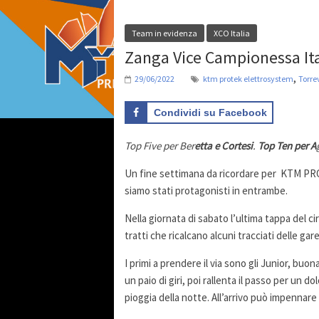
Team in evidenza
XCO Italia
Zanga Vice Campionessa Ita
,
29/06/2022
ktm protek elettrosystem
Torrev
Condividi su Facebook
Top Five per Ber
etta e Cortesi
.
Top Ten per A
Un fine settimana da ricordare per KTM P
siamo stati protagonisti in entrambe.
Nella giornata di sabato l’ultima tappa del ci
tratti che ricalcano alcuni tracciati delle ga
I primi a prendere il via sono gli Junior, buo
un paio di giri, poi rallenta il passo per un d
pioggia della notte. All’arrivo può impennar