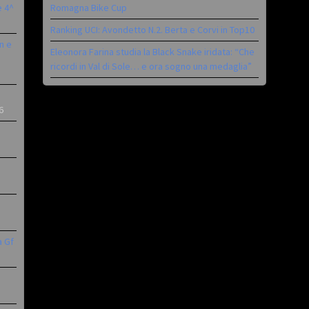
è 4^
Romagna Bike Cup
Ranking UCI: Avondetto N.2. Berta e Corvi in Top10
n e
Eleonora Farina studia la Black Snake iridata: “Che
ricordi in Val di Sole… e ora sogno una medaglia”
6
a Gf