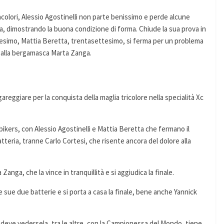
acolori, Alessio Agostinelli non parte benissimo e perde alcune
ra, dimostrando la buona condizione di forma. Chiude la sua prova in
ntesimo, Mattia Beretta, trentasettesimo, si ferma per un problema
ta alla bergamasca Marta Zanga.
reggiare per la conquista della maglia tricolore nella specialità Xc
 bikers, con Alessio Agostinelli e Mattia Beretta che fermano il
eria, tranne Carlo Cortesi, che risente ancora del dolore alla
nga, che la vince in tranquillità e si aggiudica la finale.
 sue due batterie e si porta a casa la finale, bene anche Yannick
 deve vedersela, tra le altre, con la Campionessa del Mondo, tiene