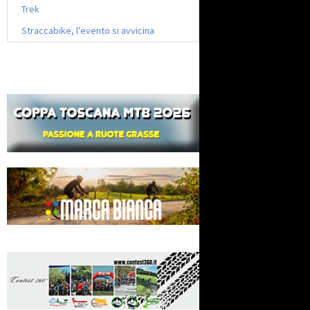
Trek
Straccabike, l’evento si avvicina