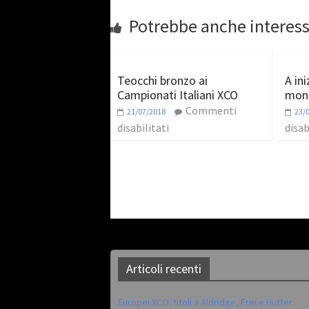
Potrebbe anche interess
Teocchi bronzo ai
A ini
Campionati Italiani XCO
mond
Commenti
21/07/2018
23/
disabilitati
disab
Articoli recenti
Europei XCO: titoli a Aldridge, Frei e Hutter.