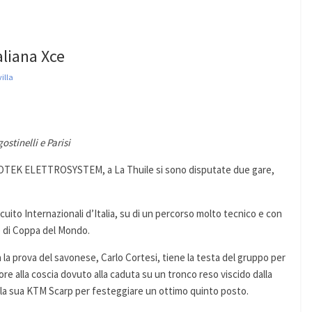
liana Xce
illa
gostinelli e Parisi
ROTEK ELETTROSYSTEM, a La Thuile si sono disputate due gare,
rcuito Internazionali d’Italia, su di un percorso molto tecnico e con
re di Coppa del Mondo.
na la prova del savonese, Carlo Cortesi, tiene la testa del gruppo per
olore alla coscia dovuto alla caduta su un tronco reso viscido dalla
e la sua KTM Scarp per festeggiare un ottimo quinto posto.