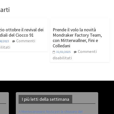
arti
zio ottobre il revival dei
Prende il volo la novità
iali del Ciocco 91
Mondraker Factory Team,
con Mitterwallner, Fini e
Commenti
08/2023
Colledani
ilitati
Commenti
31/01/2025
disabilitati
I più letti della settimana
A Montecoronaro festa per la chiusura del