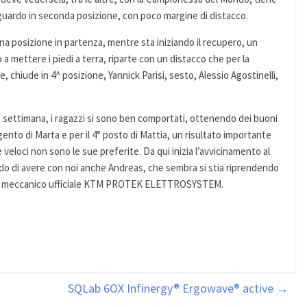
aguardo in seconda posizione, con poco margine di distacco.
na posizione in partenza, mentre sta iniziando il recupero, un
 a mettere i piedi a terra, riparte con un distacco che per la
ile, chiude in 4^ posizione, Yannick Parisi, sesto, Alessio Agostinelli,
 settimana, i ragazzi si sono ben comportati, ottenendo dei buoni
gento di Marta e per il 4° posto di Mattia, un risultato importante
 veloci non sono le sue preferite. Da qui inizia l’avvicinamento al
ndo di avere con noi anche Andreas, che sembra si stia riprendendo
lesi, meccanico ufficiale KTM PROTEK ELETTROSYSTEM.
SQLab 6OX Infinergy® Ergowave® active
→