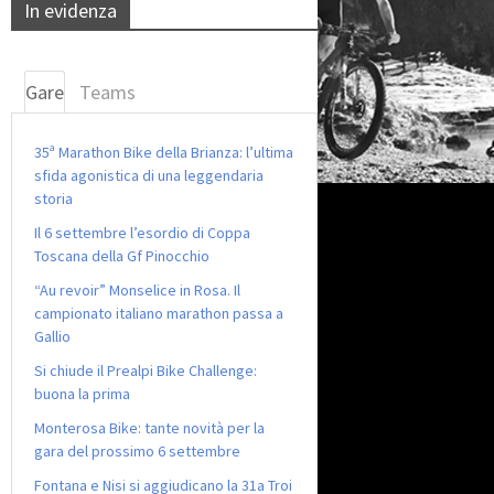
In evidenza
Gare
Teams
35ª Marathon Bike della Brianza: l’ultima
sfida agonistica di una leggendaria
storia
Il 6 settembre l’esordio di Coppa
Toscana della Gf Pinocchio
“Au revoir” Monselice in Rosa. Il
campionato italiano marathon passa a
Gallio
Si chiude il Prealpi Bike Challenge:
buona la prima
Monterosa Bike: tante novità per la
gara del prossimo 6 settembre
Fontana e Nisi si aggiudicano la 31a Troi