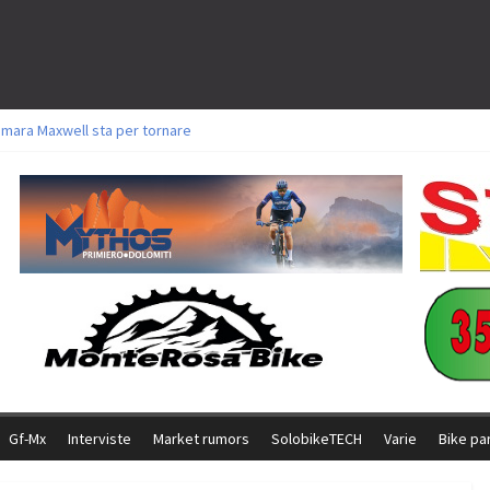
amara Maxwell sta per tornare
toli a Aldridge, Frei e Hutter. Argento per Zanotti tra gli Elite. Corvi fora ed 
ttorie per Ghibaudo, Grossmann e Gallis. Signorelli 5^ la migliore tra gli ital
ike della Brianza: l’ultima sfida agonistica di una leggendaria storia
l Team Relay firma il secondo argento azzurro a Monteceneri
Gf-Mx
Interviste
Market rumors
SolobikeTECH
Varie
Bike pa