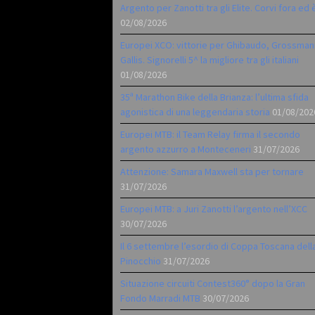
Argento per Zanotti tra gli Elite. Corvi fora ed 
02/08/2026
Europei XCO: vittorie per Ghibaudo, Grossman
Gallis. Signorelli 5^ la migliore tra gli italiani
01/08/2026
35ª Marathon Bike della Brianza: l’ultima sfida
agonistica di una leggendaria storia
01/08/202
Europei MTB: il Team Relay firma il secondo
argento azzurro a Monteceneri
31/07/2026
Attenzione: Samara Maxwell sta per tornare
31/07/2026
Europei MTB: a Juri Zanotti l’argento nell’XCC
30/07/2026
Il 6 settembre l’esordio di Coppa Toscana dell
Pinocchio
31/07/2026
Situazione circuiti Contest360° dopo la Gran
Fondo Marradi MTB
30/07/2026