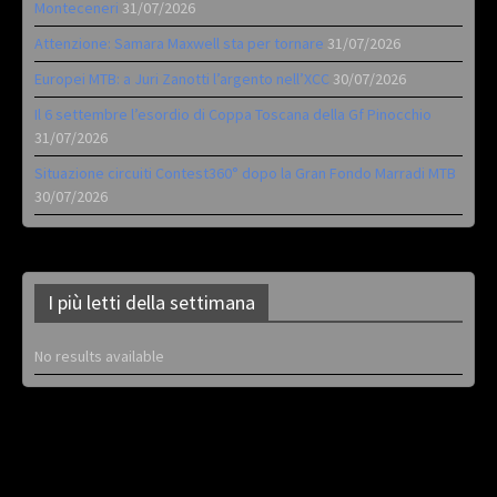
Monteceneri
31/07/2026
Attenzione: Samara Maxwell sta per tornare
31/07/2026
Europei MTB: a Juri Zanotti l’argento nell’XCC
30/07/2026
Il 6 settembre l’esordio di Coppa Toscana della Gf Pinocchio
31/07/2026
Situazione circuiti Contest360° dopo la Gran Fondo Marradi MTB
30/07/2026
I più letti della settimana
No results available