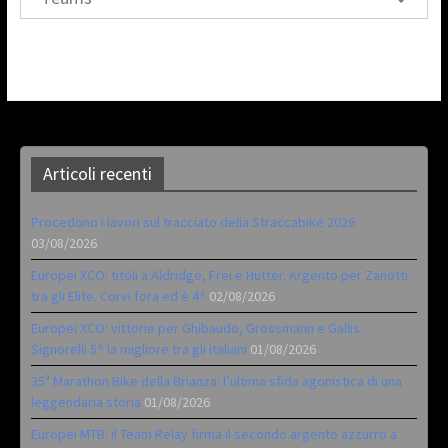
Articoli recenti
Procedono i lavori sul tracciato della Straccabike 2026
03/08/2026
Europei XCO: titoli a Aldridge, Frei e Hutter. Argento per Zanotti
tra gli Elite. Corvi fora ed è 4^
02/08/2026
Europei XCO: vittorie per Ghibaudo, Grossmann e Gallis.
Signorelli 5^ la migliore tra gli italiani
01/08/2026
35ª Marathon Bike della Brianza: l’ultima sfida agonistica di una
leggendaria storia
01/08/2026
Europei MTB: il Team Relay firma il secondo argento azzurro a