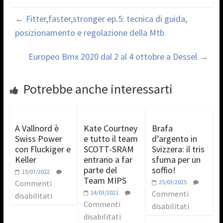
←
Fitter,faster,stronger ep.5: tecnica di guida,
posizionamento e regolazione della Mtb
Europeo Bmx 2020 dal 2 al 4 ottobre a Dessel
→
Potrebbe anche interessarti
A Vallnord è
Kate Courtney
Brafa
Swiss Power
e tutto il team
d’argento in
con Fluckiger e
SCOTT-SRAM
Svizzera: il tris
Keller
entrano a far
sfuma per un
parte del
soffio!
15/07/2022
Team MIPS
Commenti
25/03/2025
24/03/2021
Commenti
disabilitati
Commenti
disabilitati
disabilitati