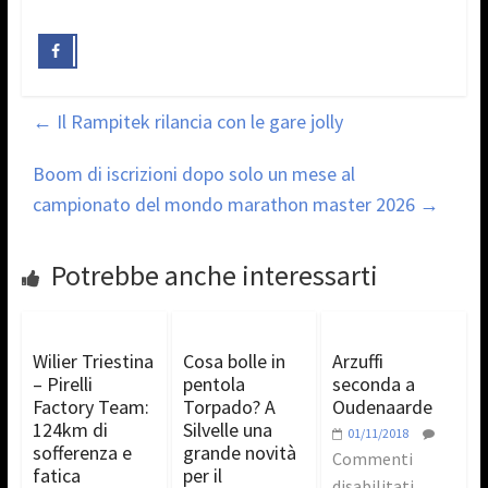
←
Il Rampitek rilancia con le gare jolly
Boom di iscrizioni dopo solo un mese al
campionato del mondo marathon master 2026
→
Potrebbe anche interessarti
Wilier Triestina
Cosa bolle in
Arzuffi
– Pirelli
pentola
seconda a
Factory Team:
Torpado? A
Oudenaarde
124km di
Silvelle una
01/11/2018
sofferenza e
grande novità
Commenti
fatica
per il
disabilitati