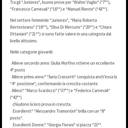
Tra gli *Juniores*, buone prove per *Walter Vaglio* (*7°*),
*Francesco Carnevali* (*16°*) e *Manuel Riente* (*43°*).
Nel settore femminile *Juniores*, *Maria Roberta
Bertesteanu* (*18ª*), *Elisa Di Mercurio* (*20ª*) e *Chiara
Ottaviani* (*21ª*) si sono fatte valere in una categoria dal
livello altissimo.
Nelle categorie giovanili:
Allieve secondo anno: Giulia Morfino ottiene un eccellente
4° posto
Allieve primo anno:* *Ilaria Crassetti* conquista anch’essa la
*4ª posizione*, confermando la crescita costante.
Allievi:* *Marco Scardozzi* (*37°*) e *Federico Carnevali*
(*42°*)
chiudono la loro prova in crescita.
Esordienti:* *Alessandro Tramontini* brilla con un *8°
posto*.
Esordienti Donne:* *Giorgia Fiorani* si piazza *23ª*.