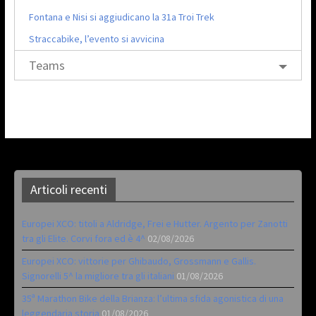
Fontana e Nisi si aggiudicano la 31a Troi Trek
Straccabike, l’evento si avvicina
Teams
Articoli recenti
Europei XCO: titoli a Aldridge, Frei e Hutter. Argento per Zanotti
tra gli Elite. Corvi fora ed è 4^
02/08/2026
Europei XCO: vittorie per Ghibaudo, Grossmann e Gallis.
Signorelli 5^ la migliore tra gli italiani
01/08/2026
35ª Marathon Bike della Brianza: l’ultima sfida agonistica di una
leggendaria storia
01/08/2026