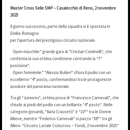
Master Cross Selle SMP – Casalecchio di Reno, 2 novembre
2025
Il giorno successivo, parte della squadra si è spostata in
Emilia-Romagna
per l’apertura del prestigioso circuito nazionale.
Open maschile:* grande gara di *Cristian Cominelli*, che
conferma la sua ottima condizione centrando la *7ª
posizione*.
Open femminile:* *Alessia Bulleri* sfiora il podio con un
eccellente *4° posto, confermandosi tra le protagoniste
assolute del panorama nazionale.
Tra gli *Juniores*, ottima prova di *Francesco Carnevali*, che
chiude ai piedi del podio con un brillante *4° posto*. Nelle
categorie giovanili, *Ilaria Crassetti* è *10ª* tra le Donne
Allieve, mentre *Federico Carnevali* si piazza *38°* tra gli
Allievi. *Circuito Laziale Ciclocross – Fondi, 2 novembre 2025*