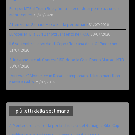
Europei MTB: il Team Relay firma il secondo argento azzurro a
Monteceneri
31/07/2026
Attenzione: Samara Maxwell sta per tornare
31/07/2026
Europei MTB: a Juri Zanotti l’argento nell’XCC
30/07/2026
Il 6 settembre l’esordio di Coppa Toscana della Gf Pinocchio
31/07/2026
Situazione circuiti Contest360° dopo la Gran Fondo Marradi MTB
30/07/2026
“Au revoir” Monselice in Rosa. Il campionato italiano marathon
passa a Gallio
29/07/2026
I più letti della settimana
A Montecoronaro festa per la chiusura del Romagna Bike Cup
Ranking UCI: Avondetto N.2. Berta e Corvi in Top10