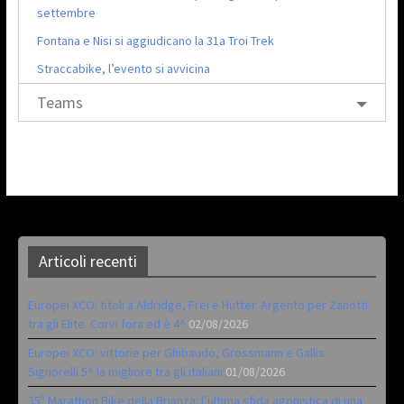
settembre
Fontana e Nisi si aggiudicano la 31a Troi Trek
Straccabike, l’evento si avvicina
Teams
Articoli recenti
Europei XCO: titoli a Aldridge, Frei e Hutter. Argento per Zanotti
tra gli Elite. Corvi fora ed è 4^
02/08/2026
Europei XCO: vittorie per Ghibaudo, Grossmann e Gallis.
Signorelli 5^ la migliore tra gli italiani
01/08/2026
35ª Marathon Bike della Brianza: l’ultima sfida agonistica di una