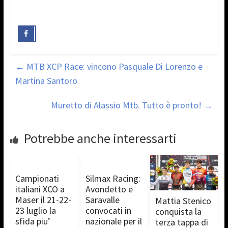
←
MTB XCP Race: vincono Pasquale Di Lorenzo e
Martina Santoro
Muretto di Alassio Mtb. Tutto è pronto!
→
Potrebbe anche interessarti
Campionati
Silmax Racing:
italiani XCO a
Avondetto e
Maser il 21-22-
Saravalle
Mattia Stenico
23 luglio la
convocati in
conquista la
sfida piu’
nazionale per il
terza tappa di