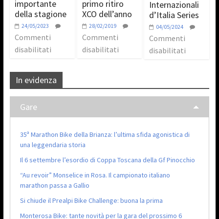
importante
primo ritiro
Internazionali
della stagione
XCO dell’anno
d’Italia Series
24/05/2023
28/02/2019
04/05/2024
Commenti
Commenti
Commenti
disabilitati
disabilitati
disabilitati
In evidenza
Gare
35ª Marathon Bike della Brianza: l’ultima sfida agonistica di
una leggendaria storia
Il 6 settembre l’esordio di Coppa Toscana della Gf Pinocchio
“Au revoir” Monselice in Rosa. Il campionato italiano
marathon passa a Gallio
Si chiude il Prealpi Bike Challenge: buona la prima
Monterosa Bike: tante novità per la gara del prossimo 6