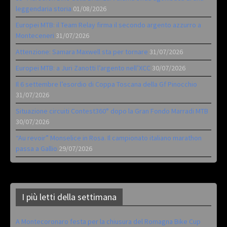
leggendaria storia
01/08/2026
Europei MTB: il Team Relay firma il secondo argento azzurro a
Monteceneri
31/07/2026
Attenzione: Samara Maxwell sta per tornare
31/07/2026
Europei MTB: a Juri Zanotti l’argento nell’XCC
30/07/2026
Il 6 settembre l’esordio di Coppa Toscana della Gf Pinocchio
31/07/2026
Situazione circuiti Contest360° dopo la Gran Fondo Marradi MTB
30/07/2026
“Au revoir” Monselice in Rosa. Il campionato italiano marathon
passa a Gallio
29/07/2026
I più letti della settimana
A Montecoronaro festa per la chiusura del Romagna Bike Cup