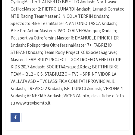
CyclingMaster 1: ALBERTO BISETTO &ndash; Northwave
CofilocMaster 2: PIETRO LUNARDI &ndash; Lunardi Corratec
MTB Racing TeamMaster 3: NICOLA TERRIN &ndash;
Spezzotto Bike TeamMaster 4: ANTONIO TASCA &ndash;
Bike Pro ActionMaster 5: PAOLO ALVERA&rsquo; &ndash;
Polisportiva OltrefersinaMaster 6: EMANUELE PINCIGHER
&ndash; Polisportiva OltrefersinaMaster 7+: FABRIZIO
STEFANI &ndash; Team Rudy Project XCRSociet&agrave;
Master: TEAM RUDY PROJECT – XCRTROFEO VENETO CUP
KIDS 2017 &ndash; SOCIETA&rsquo;1&deg; BETTINI BIKE
TEAM – BL2 – G.S. STABIUZZO – TV3 – SPRINT VIDOR LA
VALLATA ASD – TVCLASSIFICA COMITATI PROVINCIALI1
&ndash; TREVISO 2 &ndash; BELLUNO 3 &ndash; VERONA 4
&ndash; VENEZIA 5 &ndash; VICENZA Info, classifiche e foto
su www.trevisomtb.it