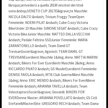
l&rsquo;arrivederci a quella 2018I vincitori dei titoli
sono:&nbsp;VENETO CUP 2017El&igrave;te Maschile:
NICOLA DALTO &ndash; Trivium Froggy TeamOpen
Femminile: NOEMI PILAT &ndash; Cube Crazy Victoria
BikeUnder 23 Maschile: SIMONE SEGAT &ndash; Cube Crazy
Victoria BikeJunior Maschile: MATTEO DALLA VECCHIA
&ndash; Pedale Feltrino SSDJunior Femminile: MARIA
ZARANTONELLO &ndash; Team Damil GT
TrevisanSociet&agrave; Agonisti: TEAM DAMIL GT
TREVISANEsordienti Maschile 1&deg; Anno: MATTIA MARINI
&ndash; Bikers For Ever Esordienti Maschile 2&deg; Anno:
RICCARDO PIVATO &ndash; GS MusileEsordienti Femminile:
DENISE FAIOLA &ndash; MTB Club GaerneAllievi Maschile
1&deg; Anno: ERIC MENDO &ndash; Bikers For EverAllieve
Femminile &ndash; ARIANNA TAVELLA &ndash; Team
VelociraptorsSociet&agrave; Giovanili: BIKERS FOR
EVERDonne Master: ARIANNA POVELLATO &ndash; GS Cicli
StefanelliMasterElite: GREGORIO RECH &ndash; Team Dama