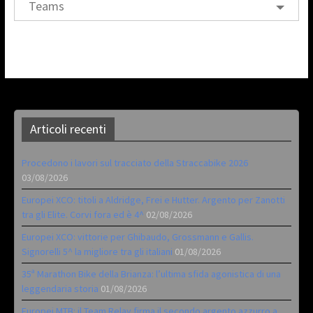
Teams
Articoli recenti
Procedono i lavori sul tracciato della Straccabike 2026
03/08/2026
Europei XCO: titoli a Aldridge, Frei e Hutter. Argento per Zanotti
tra gli Elite. Corvi fora ed è 4^
02/08/2026
Europei XCO: vittorie per Ghibaudo, Grossmann e Gallis.
Signorelli 5^ la migliore tra gli italiani
01/08/2026
35ª Marathon Bike della Brianza: l’ultima sfida agonistica di una
leggendaria storia
01/08/2026
Europei MTB: il Team Relay firma il secondo argento azzurro a