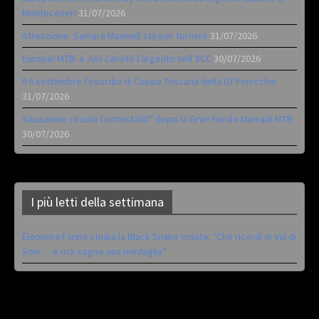
Monteceneri
31/07/2026
Attenzione: Samara Maxwell sta per tornare
31/07/2026
Europei MTB: a Juri Zanotti l’argento nell’XCC
30/07/2026
Il 6 settembre l’esordio di Coppa Toscana della Gf Pinocchio
31/07/2026
Situazione circuiti Contest360° dopo la Gran Fondo Marradi MTB
30/07/2026
I più letti della settimana
Eleonora Farina studia la Black Snake iridata: “Che ricordi in Val di
Sole… e ora sogno una medaglia”