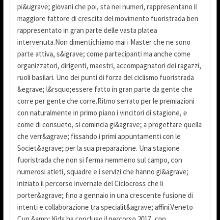
pi&ugrave; giovani che poi, sta nei numeri, rappresentano il
maggiore fattore di crescita del movimento fuoristrada ben
rappresentato in gran parte delle vasta platea
intervenuta.Non dimentichiamo mai i Master che ne sono
parte attiva, s&igrave; come partecipanti ma anche come
organizzatori, dirigenti, maestri, accompagnatori dei ragazzi,
ruoli basilari. Uno dei punti di forza del ciclismo fuoristrada
&egrave; l&rsquo;essere fatto in gran parte da gente che
corre per gente che corre.Ritmo serrato per le premiazioni
con naturalmente in primo piano i vincitori di stagione, e
come di consueto, si comincia gi&agrave; a progettare quella
che verr&agrave; fissando i primi appuntamenti con le
Societ&agrave; per la sua preparazione. Una stagione
fuoristrada che non si ferma nemmeno sul campo, con
numerosi atleti, squadre e i servizi che hanno gi&agrave;
iniziato il percorso invernale del Ciclocross che li
porter&agrave; fino a gennaio in una crescente fusione di
intenti e collaborazione tra specialit&agrave; affini.Veneto
Cup &amp; Kids ha concluso il percorso 2017, con