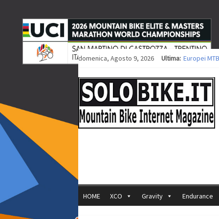
domenica, Agosto 9, 2026
Ultima:
Europei MTB
Procedono i 
Europei XCO: 
Europei XCO:
35ª Marathon
HOME
XCO
Gravity
Endurance