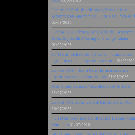
2026
03/08/2026
Europei XCO: titoli a Aldridge, Frei e Hutter.
Argento per Zanotti tra gli Elite. Corvi fora ed 
02/08/2026
Europei XCO: vittorie per Ghibaudo, Grossman
Gallis. Signorelli 5^ la migliore tra gli italiani
01/08/2026
35ª Marathon Bike della Brianza: l’ultima sfida
agonistica di una leggendaria storia
01/08/202
Europei MTB: il Team Relay firma il secondo
argento azzurro a Monteceneri
31/07/2026
Attenzione: Samara Maxwell sta per tornare
31/07/2026
Europei MTB: a Juri Zanotti l’argento nell’XCC
30/07/2026
Il 6 settembre l’esordio di Coppa Toscana dell
Pinocchio
31/07/2026
Situazione circuiti Contest360° dopo la Gran