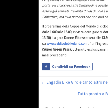
portare il ciclocross alle Olimpiadi, e ques
essere già arrivati. L’evento di Val di Sole 
l’obiettivo, ma è un percorso che non può c
Il programma della Coppa del Mondo di cicloc
dalle 14.00 alle 16.00
, in vista delle gare di
dom
13.20)
. La gara
Donne Élite
scatterà alle
13.3
su
www.valdisolebikeland.com
. Per l’ingres
(
Super Green Pass
), ottenuto esclusivament
mesi precedenti.
Condividi su Facebook
←
Engadin Bike Giro e tanto altro ne
Tutto pronto a Fa