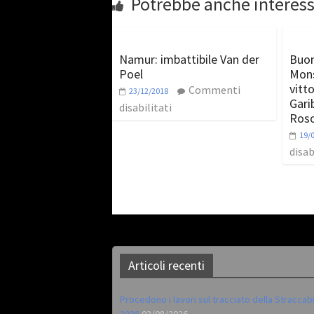
Potrebbe anche interess
Namur: imbattibile Van der
Buon
Poel
Mons
vitt
Commenti
23/12/2018
Gari
disabilitati
Roso
19/
disab
Articoli recenti
Procedono i lavori sul tracciato della Straccab