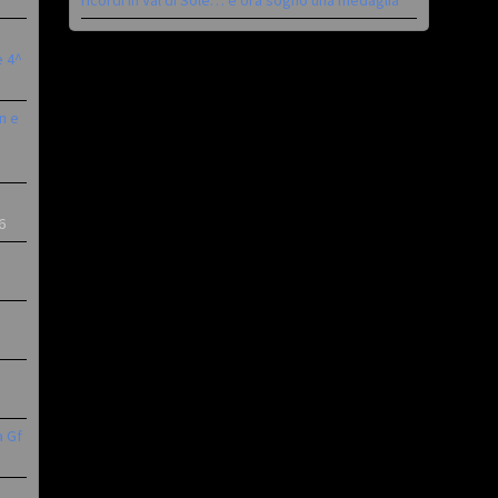
ricordi in Val di Sole… e ora sogno una medaglia”
è 4^
n e
6
a Gf