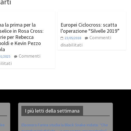
arti
a la prima per la
Europei Ciclocross: scatta
elice in Rosa Cross:
l’operazione “Silvelle 2019”
orie per Rebecca
Commenti
23/05/2018
boldi e Kevin Pezzo
disabilitati
la
Commenti
01/2025
ilitati
I più letti della settimana
ike
Eleonora Farina studia la Black Snake iridata: “Che