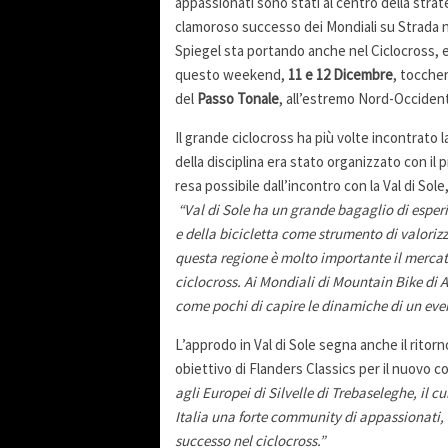
appassionati sono stati al centro della stra
clamoroso successo dei Mondiali su Strada 
Spiegel sta portando anche nel Ciclocross, e
questo weekend,
11 e 12 Dicembre
, toccher
del
Passo Tonale
, all’estremo Nord-Occident
Il grande ciclocross ha più volte incontrato 
della disciplina era stato organizzato con il
resa possibile dall’incontro con la Val di So
“Val di Sole ha un grande bagaglio di esperi
e della bicicletta come strumento di valorizza
questa regione è molto importante il mercat
ciclocross. Ai Mondiali di Mountain Bike di 
come pochi di capire le dinamiche di un even
L’approdo in Val di Sole segna anche il ritor
obiettivo di Flanders Classics per il nuovo c
agli Europei di Silvelle di Trebaseleghe, il cu
Italia una forte community di appassionati, c
successo nel ciclocross.”