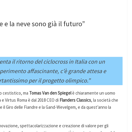
e e la neve sono già il futuro”
ta il ritorno del ciclocross in Italia con un
perimento affascinante, c’è grande attesa e
tantissimo per il progetto olimpico.”
to cestistico, ma
Tomas Van den Spiegel
è chiaramente un uomo
na e Virtus Roma è dal 2018 CEO di
Flanders Classics
, la società che
ome il Giro delle Fiandre e la Gand-Wevelgem, e da quest’anno la
nnovazione, spettacolarizzazione e creazione di valore per gli