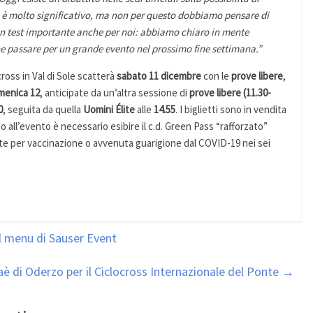
to è molto significativo, ma non per questo dobbiamo pensare di
è un test importante anche per noi: abbiamo chiaro in mente
he passare per un grande evento nel prossimo fine settimana.”
ross in Val di Sole scatterà
sabato 11 dicembre
con le
prove libere
,
enica 12
, anticipate da un’altra sessione di
prove libere (11.30-
0
, seguita da quella
Uomini Élite
alle
14.55
. I biglietti sono in vendita
so all’evento è necessario esibire il c.d. Green Pass “rafforzato”
e per vaccinazione o avvenuta guarigione dal COVID-19 nei sei
l menu di Sauser Event
è di Oderzo per il Ciclocross Internazionale del Ponte
→