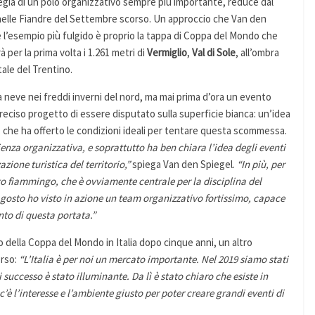
tegia di un polo organizzativo sempre più importante, reduce dal
nelle Fiandre del Settembre scorso. Un approccio che Van den
 l’esempio più fulgido è proprio la tappa di Coppa del Mondo che
à per la prima volta i 1.261 metri di
Vermiglio
,
Val di Sole
, all’ombra
ale del Trentino.
la neve nei freddi inverni del nord, ma mai prima d’ora un evento
 preciso progetto di essere disputato sulla superficie bianca: un’idea
le, che ha offerto le condizioni ideali per tentare questa scommessa.
enza organizzativa, e soprattutto ha ben chiara l’idea degli eventi
zione turistica del territorio,”
spiega Van den Spiegel.
“In più, per
o fiammingo, che è ovviamente centrale per la disciplina del
Agosto ho visto in azione un team organizzativo fortissimo, capace
to di questa portata.”
no della Coppa del Mondo in Italia dopo cinque anni, un altro
orso:
“L’Italia è per noi un mercato importante. Nel 2019 siamo stati
i successo è stato illuminante. Da lì è stato chiaro che esiste in
’è l’interesse e l’ambiente giusto per poter creare grandi eventi di