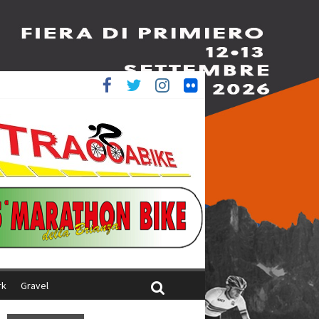
ed è 4^
aliani
rk
Gravel