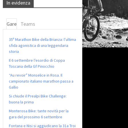
In evidenza
Gare
Teams
35ª Marathon Bike della Brianza: l’ultima
sfida agonistica di una leggendaria
storia
Il 6 settembre l’esordio di Coppa
Toscana della Gf Pinocchio
“Au revoir” Monselice in Rosa. Il
campionato italiano marathon passa a
Gallio
Si chiude il Prealpi Bike Challenge:
buona la prima
Monterosa Bike: tante novità per la
gara del prossimo 6 settembre
Fontana e Nisi si aggiudicano la 31a Troi