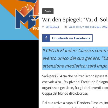
Cross
Van den Spiegel: “Val di Sol
,
08/12/2021
Val di sole
world cup 2021-2022
Condividi su Facebook
Il CEO di Flanders Classics commen
evento unico del suo genere. “Es
attenzione mediatica: sarà impor
Sarà per i 214 cm che ne tradiscono il passa
che vola alto. L’ex pivot di Fortitudo Bolog
organizza e gestisce, fra gli altri, eventi c
Coppa del Mondo di Ciclocross
.
Dal suo arrivo a capo di Flanders Classics, i