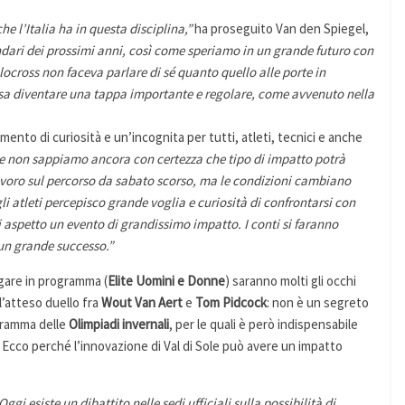
e l’Italia ha in questa disciplina,”
ha proseguito Van den Spiegel,
dari dei prossimi anni, così come speriamo in un grande futuro con
locross non faceva parlare di sé quanto quello alle porte in
ssa diventare una tappa importante e regolare, come avvenuto nella
nto di curiosità e un’incognita per tutti, atleti, tecnici e anche
 non sappiamo ancora con certezza che tipo di impatto potrà
 lavoro sul percorso da sabato scorso, ma le condizioni cambiano
gli atleti percepisco grande voglia e curiosità di confrontarsi con
 aspetto un evento di grandissimo impatto. I conti si faranno
un grande successo.”
gare in programma (
Elite Uomini e Donne
) saranno molti gli occhi
l’atteso duello fra
Wout Van Aert
e
Tom Pidcock
: non è un segreto
ogramma delle
Olimpiadi invernali
, per le quali è però indispensabile
o. Ecco perché l’innovazione di Val di Sole può avere un impatto
Oggi esiste un dibattito nelle sedi ufficiali sulla possibilità di