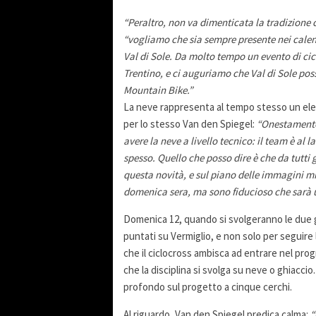
“Peraltro, non va dimenticata la tradizione ch
“vogliamo che sia sempre presente nei calen
Val di Sole. Da molto tempo un evento di cic
Trentino, e ci auguriamo che Val di Sole po
Mountain Bike.”
La neve rappresenta al tempo stesso un eleme
per lo stesso Van den Spiegel:
“Onestamente
avere la neve a livello tecnico: il team è al
spesso. Quello che posso dire è che da tutti 
questa novità, e sul piano delle immagini mi
domenica sera, ma sono fiducioso che sarà 
Domenica 12, quando si svolgeranno le due 
puntati su Vermiglio, e non solo per seguire 
che il ciclocross ambisca ad entrare nel pr
che la disciplina si svolga su neve o ghiacci
profondo sul progetto a cinque cerchi.
Al riguardo, Van den Spiegel predica calma:
“