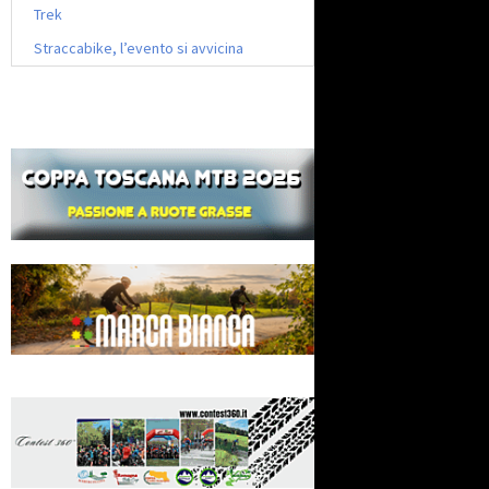
Trek
Straccabike, l’evento si avvicina