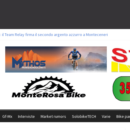
: il Team Relay firma il secondo argento azzurro a Monteceneri
lavori sul tracciato della Straccabike 2026
titoli a Aldridge, Frei e Hutter. Argento per Zanotti tra gli Elite. Corvi fora 
 vittorie per Ghibaudo, Grossmann e Gallis. Signorelli 5^ la migliore tra gli it
 Bike della Brianza: l’ultima sfida agonistica di una leggendaria storia
Gf-Mx
Interviste
Market rumors
SolobikeTECH
Varie
Bike pa