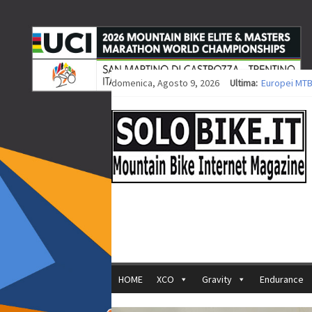
domenica, Agosto 9, 2026
Ultima:
Europei MTB
Procedono i 
Europei XCO: 
Europei XCO:
35ª Marathon
HOME
XCO
Gravity
Endurance