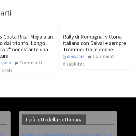
arti
s Costa Rica: Mejia a un
Rally di Romagna: vittoria
o dal trionfo. Longo
italiana con Dalvai e sempre
ra 2° nonostante una
Trommer tra le donne
tura
Commenti
02/06/2018
Commenti
09/2018
disabilitati
ilitati
I più letti della settimana
ike
Eleonora Farina studia la Black Snake iridata: “Che