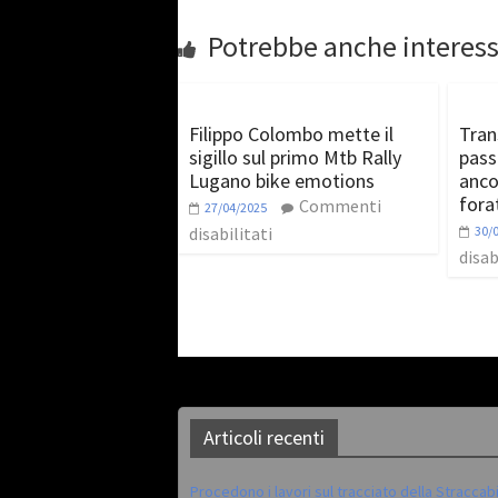
Potrebbe anche interess
Filippo Colombo mette il
Tran
sigillo sul primo Mtb Rally
pass
Lugano bike emotions
anco
fora
Commenti
27/04/2025
disabilitati
30/
disab
Articoli recenti
Procedono i lavori sul tracciato della Straccab