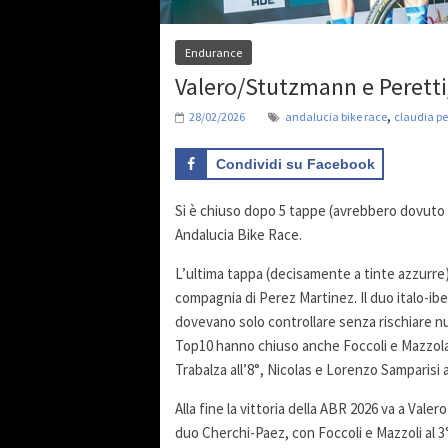
Endurance
Valero/Stutzmann e Peretti
,
28/02/2026
andalucia bike race
claudia pe
Condividi su Facebook
Si è chiuso dopo 5 tappe (avrebbero dovuto e
Andalucia Bike Race.
L’ultima tappa (decisamente a tinte azzurre)
compagnia di Perez Martinez. Il duo italo-ib
dovevano solo controllare senza rischiare nul
Top10 hanno chiuso anche Foccoli e Mazzola al 
Trabalza all’8°, Nicolas e Lorenzo Samparisi a
Alla fine la vittoria della ABR 2026 va a Val
duo Cherchi-Paez, con Foccoli e Mazzoli al 3°.