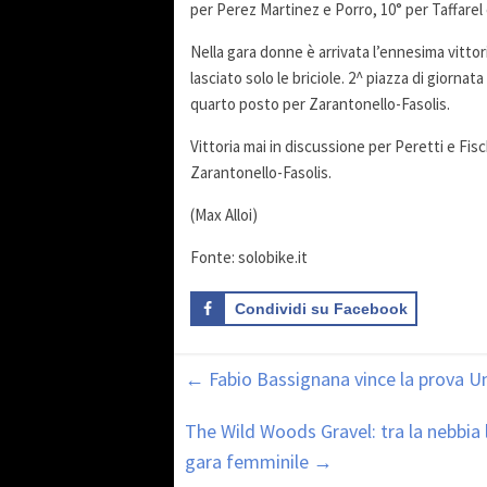
per Perez Martinez e Porro, 10° per Taffarel
Nella gara donne è arrivata l’ennesima vittor
lasciato solo le briciole. 2^ piazza di giorn
quarto posto per Zarantonello-Fasolis.
Vittoria mai in discussione per Peretti e Fi
Zarantonello-Fasolis.
(Max Alloi)
Fonte: solobike.it
Condividi su Facebook
←
Fabio Bassignana vince la prova Un
The Wild Woods Gravel: tra la nebbia 
gara femminile
→