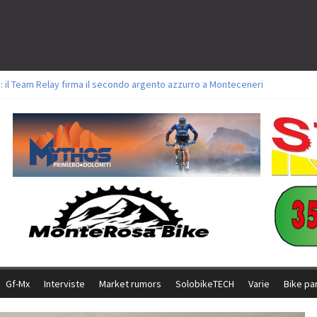
: il Team Relay firma il secondo argento azzurro a Monteceneri
lavori sul tracciato della Straccabike 2026
titoli a Aldridge, Frei e Hutter. Argento per Zanotti tra gli Elite. Corvi fora 
 vittorie per Ghibaudo, Grossmann e Gallis. Signorelli 5^ la migliore tra gli it
 Bike della Brianza: l’ultima sfida agonistica di una leggendaria storia
Gf-Mx
Interviste
Market rumors
SolobikeTECH
Varie
Bike pa