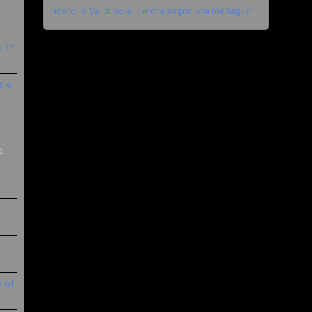
ricordi in Val di Sole… e ora sogno una medaglia”
è 4^
n e
6
a Gf