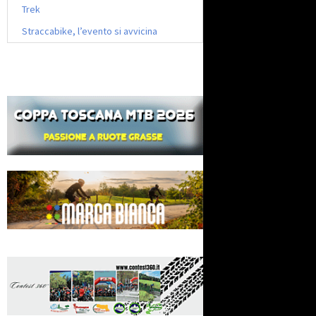
Trek
Straccabike, l’evento si avvicina