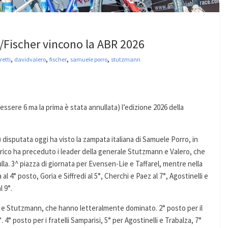
/Fischer vincono la ABR 2026
,
,
,
,
retti
davidvalero
fischer
samuele porro
stutzmann
ssere 6 ma la prima è stata annullata) l’edizione 2026 della
 disputata oggi ha visto la zampata italiana di Samuele Porro, in
erico ha preceduto i leader della generale Stutzmann e Valero, che
la. 3^ piazza di giornata per Evensen-Lie e Taffarel, mentre nella
4° posto, Goria e Siffredi al 5°, Cherchi e Paez al 7°, Agostinelli e
l 9°.
ero e Stutzmann, che hanno letteralmente dominato. 2° posto per il
 4° posto per i fratelli Samparisi, 5° per Agostinelli e Trabalza, 7°