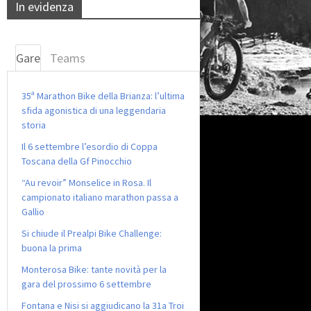
In evidenza
Gare
Teams
35ª Marathon Bike della Brianza: l’ultima
sfida agonistica di una leggendaria
storia
Il 6 settembre l’esordio di Coppa
Toscana della Gf Pinocchio
“Au revoir” Monselice in Rosa. Il
campionato italiano marathon passa a
Gallio
Si chiude il Prealpi Bike Challenge:
buona la prima
Monterosa Bike: tante novità per la
gara del prossimo 6 settembre
Fontana e Nisi si aggiudicano la 31a Troi