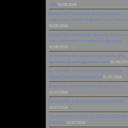
2026
03/08/2026
Europei XCO: titoli a Aldridge, Frei e Hutter.
Argento per Zanotti tra gli Elite. Corvi fora ed 
02/08/2026
Europei XCO: vittorie per Ghibaudo, Grossman
Gallis. Signorelli 5^ la migliore tra gli italiani
01/08/2026
35ª Marathon Bike della Brianza: l’ultima sfida
agonistica di una leggendaria storia
01/08/202
Europei MTB: il Team Relay firma il secondo
argento azzurro a Monteceneri
31/07/2026
Attenzione: Samara Maxwell sta per tornare
31/07/2026
Europei MTB: a Juri Zanotti l’argento nell’XCC
30/07/2026
Il 6 settembre l’esordio di Coppa Toscana dell
Pinocchio
31/07/2026