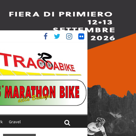
ed è 4^
aliani
rk
Gravel