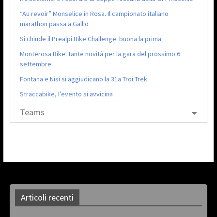
“Au revoir” Monselice in Rosa. Il campionato italiano
marathon passa a Gallio
Si chiude il Prealpi Bike Challenge: buona la prima
Monterosa Bike: tante novità per la gara del prossimo 6
settembre
Fontana e Nisi si aggiudicano la 31a Troi Trek
Straccabike, l’evento si avvicina
Teams
Articoli recenti