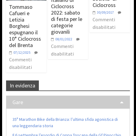
Ciclocross
Ciclocross
Tommaso
2022: sabato
Cafueri e
30/09/2017
di festa per le
Letizia
Commenti
categorie
Borghesi
disabilitati
giovanili
espugnano il
10° Ciclocross
08/01/2022
del Brenta
Commenti
07/12/2025
disabilitati
Commenti
disabilitati
In evidenza
Gare
35ª Marathon Bike della Brianza: l’ultima sfida agonistica di
una leggendaria storia
Il 6 settembre l’esordio di Coppa Toscana della Gf Pinocchio