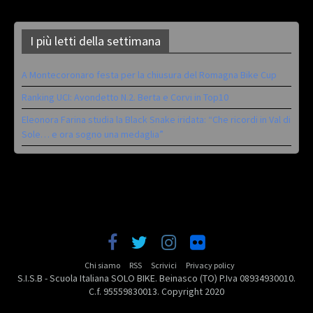
I più letti della settimana
A Montecoronaro festa per la chiusura del Romagna Bike Cup
Ranking UCI: Avondetto N.2. Berta e Corvi in Top10
Eleonora Farina studia la Black Snake iridata: “Che ricordi in Val di
Sole… e ora sogno una medaglia”
Chi siamo
RSS
Scrivici
Privacy policy
S.I.S.B - Scuola Italiana SOLO BIKE. Beinasco (TO) P.Iva 08934930010.
C.f. 95559830013. Copyright 2020