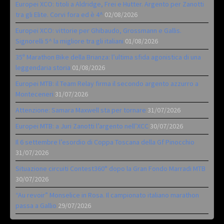
Europei XCO: titoli a Aldridge, Frei e Hutter. Argento per Zanotti
tra gli Elite. Corvi fora ed è 4^
02/08/2026
Europei XCO: vittorie per Ghibaudo, Grossmann e Gallis.
Signorelli 5^ la migliore tra gli italiani
01/08/2026
35ª Marathon Bike della Brianza: l’ultima sfida agonistica di una
leggendaria storia
01/08/2026
Europei MTB: il Team Relay firma il secondo argento azzurro a
Monteceneri
31/07/2026
Attenzione: Samara Maxwell sta per tornare
31/07/2026
Europei MTB: a Juri Zanotti l’argento nell’XCC
30/07/2026
Il 6 settembre l’esordio di Coppa Toscana della Gf Pinocchio
31/07/2026
Situazione circuiti Contest360° dopo la Gran Fondo Marradi MTB
30/07/2026
“Au revoir” Monselice in Rosa. Il campionato italiano marathon
passa a Gallio
29/07/2026