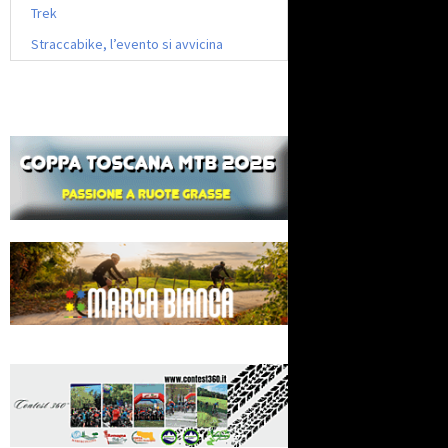
Trek
Straccabike, l’evento si avvicina