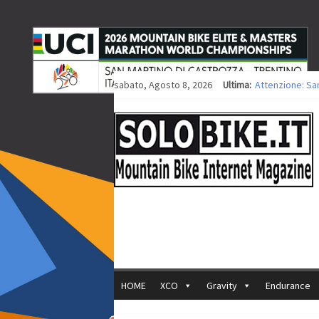
sabato, Agosto 8, 2026
Ultima:
Attenzione: Sa
Europei XCO: tit
Europei XCO: vit
35ª Marathon Bi
Europei MTB: i
HOME
XCO
Gravity
Endurance