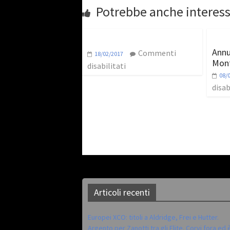
Potrebbe anche interess
Annu
Commenti
18/02/2017
Mont
disabilitati
08/
disab
Articoli recenti
Europei XCO: titoli a Aldridge, Frei e Hutter.
Argento per Zanotti tra gli Elite. Corvi fora ed 