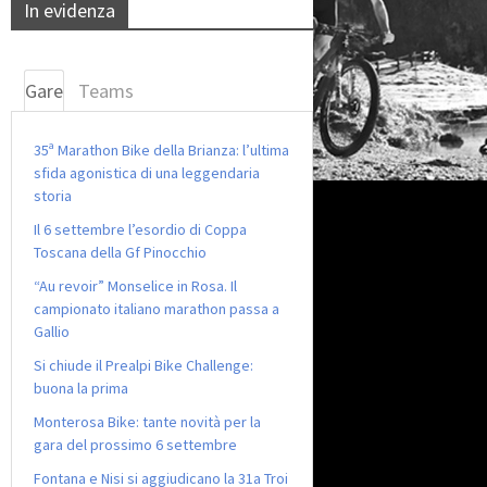
In evidenza
Gare
Teams
35ª Marathon Bike della Brianza: l’ultima
sfida agonistica di una leggendaria
storia
Il 6 settembre l’esordio di Coppa
Toscana della Gf Pinocchio
“Au revoir” Monselice in Rosa. Il
campionato italiano marathon passa a
Gallio
Si chiude il Prealpi Bike Challenge:
buona la prima
Monterosa Bike: tante novità per la
gara del prossimo 6 settembre
Fontana e Nisi si aggiudicano la 31a Troi