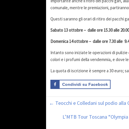
Importante anche il ritiro dei pacchi gari, a
comunale, mentre le premiazioni, partiranno 
Questi saranno gli orari di ritiro dei pacchi ga
Sabato 13 ottobre – dalle ore 15.30 alle 20.0
Domenica 14 ottobre – dalle ore 7.30 alle 9.4
Intanto sono iniziate le operazioni di pulizi
colori e i profumi della vendemmia, e dove l
La quota di iscrizione è sempre a 30 euro; sal
Condividi su Facebook
←
Teocchi e Colledani sul podio alla
L’MTB Tour Toscana “Olympia 