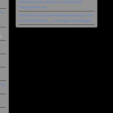
A Montecoronaro festa per la chiusura del
Romagna Bike Cup
n e
Eleonora Farina studia la Black Snake iridata: “Che
ricordi in Val di Sole… e ora sogno una medaglia”
6
a Gf