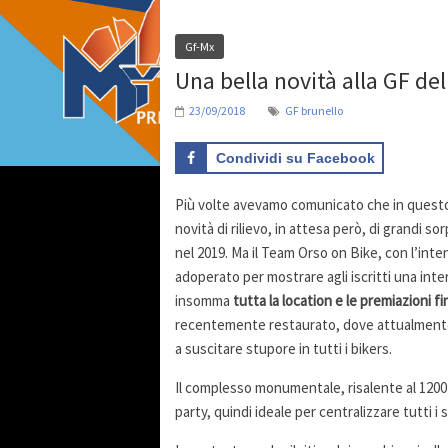
Gf-Mx
Una bella novità alla GF de
23/09/2018
GF brunello
Condividi su Facebook
Più volte avevamo comunicato che in questo 2
novità di rilievo, in attesa però, di grandi s
nel 2019. Ma il Team Orso on Bike, con l’inten
adoperato per mostrare agli iscritti una intere
insomma
tutta la
location e le premiazioni fin
recentemente restaurato, dove attualmente 
a suscitare stupore in tutti i bikers.
Il complesso monumentale, risalente al 1200 è 
party, quindi ideale per centralizzare tutti i