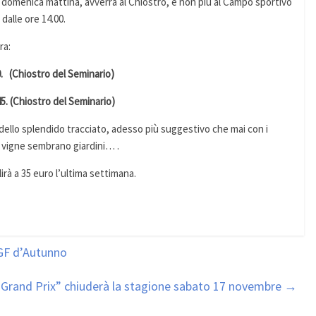
lla domenica mattina, avverrà al Chiostro, e non più al Campo sportivo
dalle ore 14.00.
ra:
0. (Chiostro del Seminario)
5. (Chiostro del Seminario)
e dello splendido tracciato, adesso più suggestivo che mai con i
e vigne sembrano giardini… .
irà a 35 euro l’ultima settimana.
 GF d’Autunno
Grand Prix” chiuderà la stagione sabato 17 novembre
→