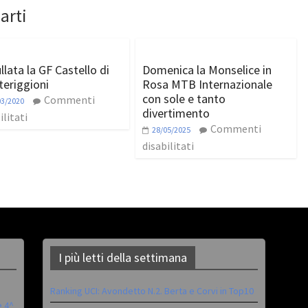
arti
llata la GF Castello di
Domenica la Monselice in
eriggioni
Rosa MTB Internazionale
con sole e tanto
Commenti
03/2020
divertimento
ilitati
Commenti
28/05/2025
disabilitati
I più letti della settimana
Ranking UCI: Avondetto N.2. Berta e Corvi in Top10
è 4^