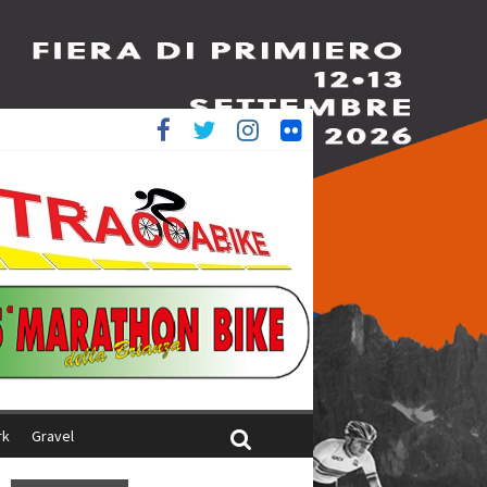
è 4^
ani
rk
Gravel