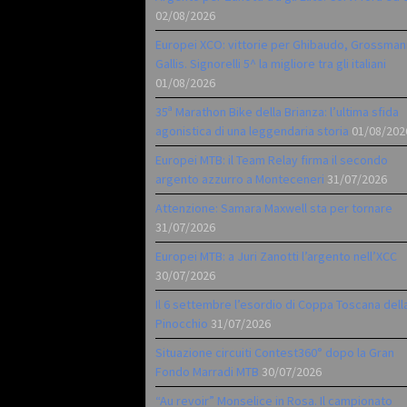
02/08/2026
Europei XCO: vittorie per Ghibaudo, Grossman
Gallis. Signorelli 5^ la migliore tra gli italiani
01/08/2026
35ª Marathon Bike della Brianza: l’ultima sfida
agonistica di una leggendaria storia
01/08/202
Europei MTB: il Team Relay firma il secondo
argento azzurro a Monteceneri
31/07/2026
Attenzione: Samara Maxwell sta per tornare
31/07/2026
Europei MTB: a Juri Zanotti l’argento nell’XCC
30/07/2026
Il 6 settembre l’esordio di Coppa Toscana dell
Pinocchio
31/07/2026
Situazione circuiti Contest360° dopo la Gran
Fondo Marradi MTB
30/07/2026
“Au revoir” Monselice in Rosa. Il campionato