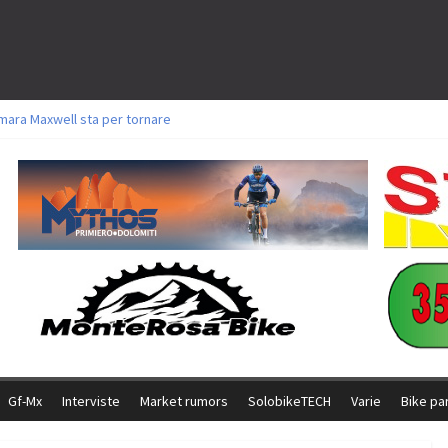
mara Maxwell sta per tornare
oli a Aldridge, Frei e Hutter. Argento per Zanotti tra gli Elite. Corvi fora ed 
torie per Ghibaudo, Grossmann e Gallis. Signorelli 5^ la migliore tra gli itali
ke della Brianza: l’ultima sfida agonistica di una leggendaria storia
l Team Relay firma il secondo argento azzurro a Monteceneri
Gf-Mx
Interviste
Market rumors
SolobikeTECH
Varie
Bike pa