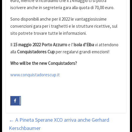
euro, mentre vi ricordiamo che il 14 maggio ci si potrà
iscrivere anche in segreteria gara alla quota di 70,00 euro.
Sono disponibili anche per il 2022 le vantaggiosissime
convenzioni gara per i traghetti e le strutture ricettive, sul
sito potrete trovare tutte le informazioni.
Il
15 maggio 2022
Porto Azzurro
e l’
Isola d’Elba
vi attendono
alla
Conquistadores Cup
per regalarvi grandi emozioni!
Who will be the new Conquistadors?
www.conquistadorescup.it
←
A Pineta Sperane XCO arriva anche Gerhard
Kerschbaumer