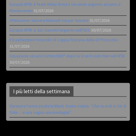
Europei MTB: il Team Relay firma il secondo argento azzurro a
Monteceneri
31/07/2026
Attenzione: Samara Maxwell sta per tornare
31/07/2026
Europei MTB: a Juri Zanotti l’argento nell’XCC
30/07/2026
Il 6 settembre l’esordio di Coppa Toscana della Gf Pinocchio
31/07/2026
Situazione circuiti Contest360° dopo la Gran Fondo Marradi MTB
30/07/2026
I più letti della settimana
Eleonora Farina studia la Black Snake iridata: “Che ricordi in Val di
Sole… e ora sogno una medaglia”