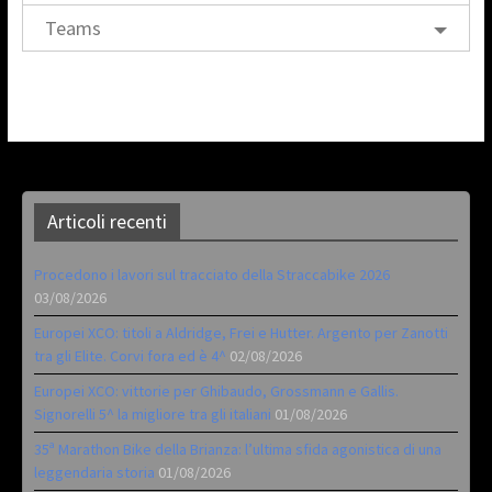
Teams
Articoli recenti
Procedono i lavori sul tracciato della Straccabike 2026
03/08/2026
Europei XCO: titoli a Aldridge, Frei e Hutter. Argento per Zanotti
tra gli Elite. Corvi fora ed è 4^
02/08/2026
Europei XCO: vittorie per Ghibaudo, Grossmann e Gallis.
Signorelli 5^ la migliore tra gli italiani
01/08/2026
35ª Marathon Bike della Brianza: l’ultima sfida agonistica di una
leggendaria storia
01/08/2026