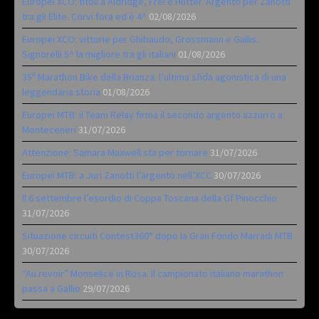
Europei XCO: titoli a Aldridge, Frei e Hutter. Argento per Zanotti
tra gli Elite. Corvi fora ed è 4^
02/08/2026
Europei XCO: vittorie per Ghibaudo, Grossmann e Gallis.
Signorelli 5^ la migliore tra gli italiani
01/08/2026
35ª Marathon Bike della Brianza: l’ultima sfida agonistica di una
leggendaria storia
01/08/2026
Europei MTB: il Team Relay firma il secondo argento azzurro a
Monteceneri
31/07/2026
Attenzione: Samara Maxwell sta per tornare
31/07/2026
Europei MTB: a Juri Zanotti l’argento nell’XCC
30/07/2026
Il 6 settembre l’esordio di Coppa Toscana della Gf Pinocchio
31/07/2026
Situazione circuiti Contest360° dopo la Gran Fondo Marradi MTB
30/07/2026
“Au revoir” Monselice in Rosa. Il campionato italiano marathon
passa a Gallio
29/07/2026