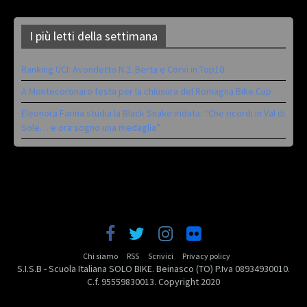
I più letti della settimana
Ranking UCI: Avondetto N.2. Berta e Corvi in Top10
A Montecoronaro festa per la chiusura del Romagna Bike Cup
Eleonora Farina studia la Black Snake iridata: “Che ricordi in Val di
Sole… e ora sogno una medaglia”
Chi siamo
RSS
Scrivici
Privacy policy
S.I.S.B - Scuola Italiana SOLO BIKE. Beinasco (TO) P.Iva 08934930010.
C.f. 95559830013. Copyright 2020