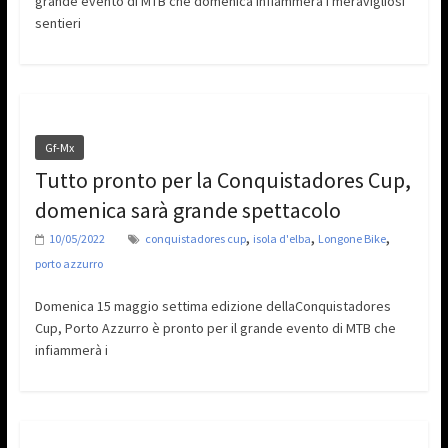
grande evento di MTB che domenica infiammerà i meravigliosi
sentieri
Gf-Mx
Tutto pronto per la Conquistadores Cup,
domenica sarà grande spettacolo
,
,
,
10/05/2022
conquistadores cup
isola d'elba
Longone Bike
porto azzurro
Domenica 15 maggio settima edizione dellaConquistadores
Cup, Porto Azzurro è pronto per il grande evento di MTB che
infiammerà i