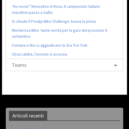
“Au revoir” Monselice in Rosa. Il campionato italiano
marathon passa a Gallio
Si chiude il Prealpi Bike Challenge: buona la prima
Monterosa Bike: tante novità per la gara del prossimo 6
settembre
Fontana e Nisi si aggiudicano la 31a Troi Trek
Straccabike, l’evento si avvicina
Teams
Articoli recenti