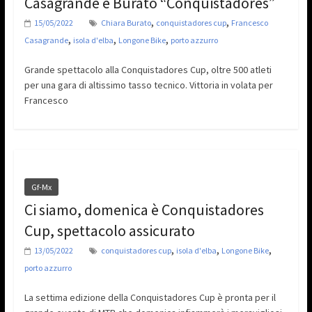
Casagrande e Burato “Conquistadores”
,
,
15/05/2022
Chiara Burato
conquistadores cup
Francesco
,
,
,
Casagrande
isola d'elba
Longone Bike
porto azzurro
Grande spettacolo alla Conquistadores Cup, oltre 500 atleti
per una gara di altissimo tasso tecnico. Vittoria in volata per
Francesco
Gf-Mx
Ci siamo, domenica è Conquistadores
Cup, spettacolo assicurato
,
,
,
13/05/2022
conquistadores cup
isola d'elba
Longone Bike
porto azzurro
La settima edizione della Conquistadores Cup è pronta per il