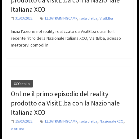
prodotto da VisitElba con la Nazionale
Italiana XCO
,
,
31/03/2022
ELBATRAININGCAMP
isola d'elba
VisitElba
Inizia l’azione nel reality realizzato da VisitElba durante il
recente ritiro della Nazionale Italiana XCO, VisitElba, adesso
mettetevi comodi in
XCO Italia
Online il primo episodio del reality
prodotto da VisitElba con la Nazionale
Italiana XCO
,
,
,
15/03/2022
ELBATRAININGCAMP
isola d'elba
Nazionale XCO
VisitElba