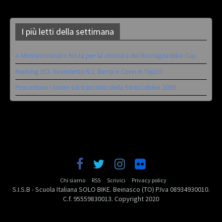
I più letti della settimana
A Montecoronaro festa per la chiusura del Romagna Bike Cup
Ranking UCI: Avondetto N.2. Berta e Corvi in Top10
Procedono i lavori sul tracciato della Straccabike 2026
Chi siamo
RSS
Scrivici
Privacy policy
S.I.S.B - Scuola Italiana SOLO BIKE. Beinasco (TO) P.Iva 08934930010.
C.f. 95559830013. Copyright 2020