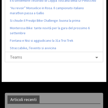
Il 6 settembre l’esordio di Coppa Toscana della Gf Pinocchio
“Au revoir” Monselice in Rosa. Il campionato italiano
marathon passa a Gallio
Si chiude il Prealpi Bike Challenge: buona la prima
Monterosa Bike: tante novità per la gara del prossimo 6
settembre
Fontana e Nisi si aggiudicano la 31a Troi Trek
Straccabike, l’evento si avvicina
Teams
Articoli recenti