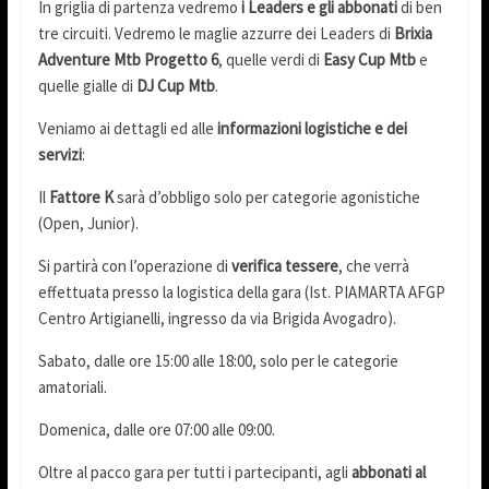
In griglia di partenza vedremo
i Leaders e gli abbonati
di ben
tre circuiti. Vedremo le maglie azzurre dei Leaders di
Brixia
Adventure Mtb Progetto 6
, quelle verdi di
Easy Cup Mtb
e
quelle gialle di
DJ Cup Mtb
.
Veniamo ai dettagli ed alle
informazioni logistiche e dei
servizi
:
Il
Fattore K
sarà d’obbligo solo per categorie agonistiche
(Open, Junior).
Si partirà con l’operazione di
verifica tessere
, che verrà
effettuata presso la logistica della gara (Ist. PIAMARTA AFGP
Centro Artigianelli, ingresso da via Brigida Avogadro).
Sabato, dalle ore 15:00 alle 18:00, solo per le categorie
amatoriali.
Domenica, dalle ore 07:00 alle 09:00.
Oltre al pacco gara per tutti i partecipanti, agli
abbonati al