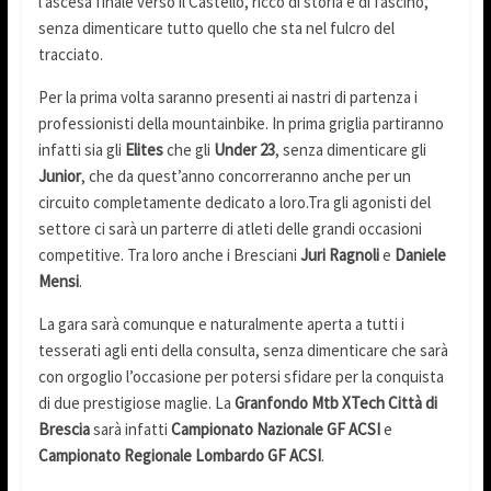
l’ascesa finale verso il Castello, ricco di storia e di fascino,
senza dimenticare tutto quello che sta nel fulcro del
tracciato.
Per la prima volta saranno presenti ai nastri di partenza i
professionisti della mountainbike. In prima griglia partiranno
infatti sia gli
Elites
che gli
Under 23
, senza dimenticare gli
Junior
, che da quest’anno concorreranno anche per un
circuito completamente dedicato a loro.Tra gli agonisti del
settore ci sarà un parterre di atleti delle grandi occasioni
competitive. Tra loro anche i Bresciani
Juri Ragnoli
e
Daniele
Mensi
.
La gara sarà comunque e naturalmente aperta a tutti i
tesserati agli enti della consulta, senza dimenticare che sarà
con orgoglio l’occasione per potersi sfidare per la conquista
di due prestigiose maglie. La
Granfondo Mtb XTech Città di
Brescia
sarà infatti
Campionato Nazionale GF ACSI
e
Campionato Regionale Lombardo GF ACSI
.