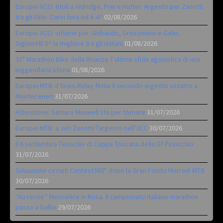
Europei XCO: titoli a Aldridge, Frei e Hutter. Argento per Zanotti
tra gli Elite. Corvi fora ed è 4^
02/08/2026
Europei XCO: vittorie per Ghibaudo, Grossmann e Gallis.
Signorelli 5^ la migliore tra gli italiani
01/08/2026
35ª Marathon Bike della Brianza: l’ultima sfida agonistica di una
leggendaria storia
01/08/2026
Europei MTB: il Team Relay firma il secondo argento azzurro a
Monteceneri
31/07/2026
Attenzione: Samara Maxwell sta per tornare
31/07/2026
Europei MTB: a Juri Zanotti l’argento nell’XCC
30/07/2026
Il 6 settembre l’esordio di Coppa Toscana della Gf Pinocchio
31/07/2026
Situazione circuiti Contest360° dopo la Gran Fondo Marradi MTB
30/07/2026
“Au revoir” Monselice in Rosa. Il campionato italiano marathon
passa a Gallio
29/07/2026