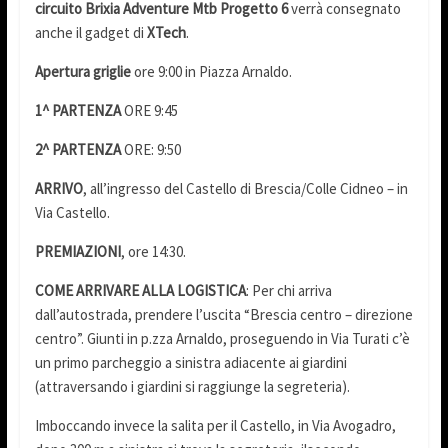
circuito Brixia Adventure Mtb Progetto 6
verrà consegnato
anche il gadget di
XTech
.
Apertura griglie
ore 9:00 in Piazza Arnaldo.
1^ PARTENZA
ORE 9:45
2^ PARTENZA
ORE: 9:50
ARRIVO
, all’ingresso del Castello di Brescia/Colle Cidneo – in
Via Castello.
PREMIAZIONI
, ore 14:30.
COME ARRIVARE ALLA LOGISTICA
: Per chi arriva
dall’autostrada, prendere l’uscita “Brescia centro – direzione
centro”. Giunti in p.zza Arnaldo, proseguendo in Via Turati c’è
un primo parcheggio a sinistra adiacente ai giardini
(attraversando i giardini si raggiunge la segreteria).
Imboccando invece la salita per il Castello, in Via Avogadro,