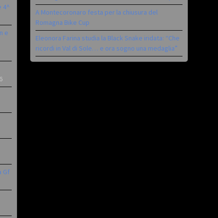
è 4^
A Montecoronaro festa per la chiusura del
Romagna Bike Cup
n e
Eleonora Farina studia la Black Snake iridata: “Che
ricordi in Val di Sole… e ora sogno una medaglia”
6
a Gf