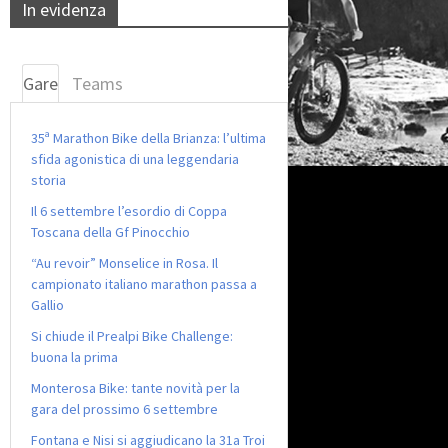
In evidenza
Gare
Teams
35ª Marathon Bike della Brianza: l’ultima
sfida agonistica di una leggendaria
storia
Il 6 settembre l’esordio di Coppa
Toscana della Gf Pinocchio
“Au revoir” Monselice in Rosa. Il
campionato italiano marathon passa a
Gallio
Si chiude il Prealpi Bike Challenge:
buona la prima
Monterosa Bike: tante novità per la
gara del prossimo 6 settembre
Fontana e Nisi si aggiudicano la 31a Troi