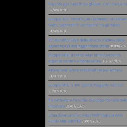
Argento per Zanotti tra gli Elite. Corvi fora ed 
02/08/2026
Europei XCO: vittorie per Ghibaudo, Grossman
Gallis. Signorelli 5^ la migliore tra gli italiani
01/08/2026
35ª Marathon Bike della Brianza: l’ultima sfida
agonistica di una leggendaria storia
01/08/202
Europei MTB: il Team Relay firma il secondo
argento azzurro a Monteceneri
31/07/2026
Attenzione: Samara Maxwell sta per tornare
31/07/2026
Europei MTB: a Juri Zanotti l’argento nell’XCC
30/07/2026
Il 6 settembre l’esordio di Coppa Toscana dell
Pinocchio
31/07/2026
Situazione circuiti Contest360° dopo la Gran
Fondo Marradi MTB
30/07/2026