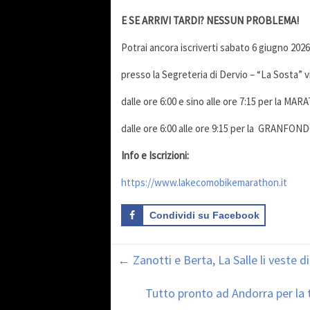
E SE ARRIVI TARDI? NESSUN PROBLEMA!
Potrai ancora iscriverti sabato 6 giugno 2026
presso la Segreteria di Dervio – “La Sosta” v
dalle ore 6:00 e sino alle ore 7:15 per la 
dalle ore 6:00 alle ore 9:15 per la GRANFO
Info e Iscrizioni:
https://www.lakecomobikemarathon.it
Condividi su Facebook
←
Zanotti e Berta, La Salle li veste di
Tutto pronto ad Andorra per la