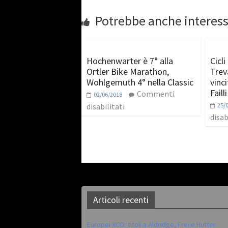
Potrebbe anche interess
Hochenwarter è 7° alla
Cicl
Ortler Bike Marathon,
Trev
Wohlgemuth 4° nella Classic
vinci
Faill
Commenti
02/06/2018
disabilitati
25/
disab
Articoli recenti
Europei XCO: titoli a Aldridge, Frei e Hutter.