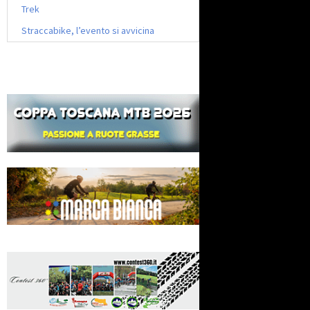
Trek
Straccabike, l’evento si avvicina