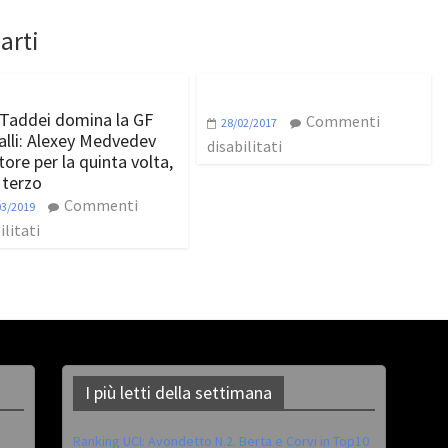
arti
i Taddei domina la GF
Commenti
28/02/2017
alli: Alexey Medvedev
disabilitati
tore per la quinta volta,
i terzo
Commenti
03/2019
ilitati
I più letti della settimana
Ranking UCI: Avondetto N.2. Berta e Corvi in Top10