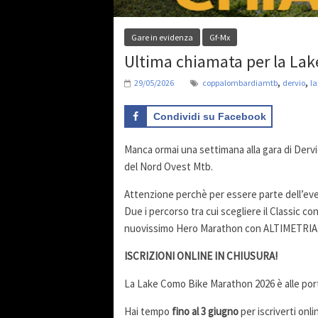
Gare in evidenza
Gf-Mx
Ultima chiamata per la La
,
,
29/05/2026
coppalombardiamtb
dervio
l
Condividi su Facebook
Manca ormai una settimana alla gara di Dervi
del Nord Ovest Mtb.
Attenzione perchè per essere parte dell’eve
Due i percorso tra cui scegliere il Classic c
nuovissimo Hero Marathon con ALTIMETRIA 2.
ISCRIZIONI ONLINE IN CHIUSURA!
La Lake Como Bike Marathon 2026 è alle port
Hai tempo
fino al 3 giugno
per iscriverti onli