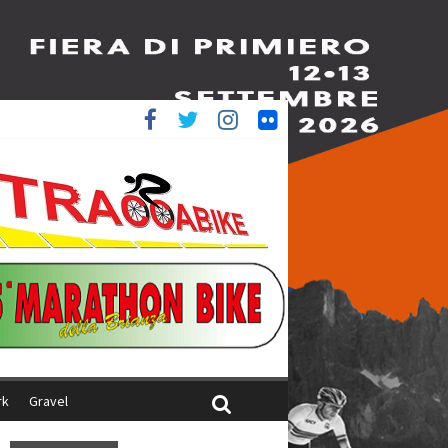
è 4^
ani
rk
Gravel