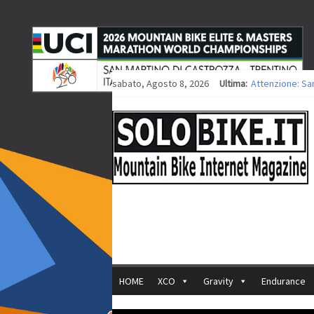
sabato, Agosto 8, 2026
Ultima:
Attenzione: Sa
Europei XCO: tit
Europei XCO: vit
35ª Marathon Bi
Europei MTB: i
HOME
XCO
Gravity
Endurance