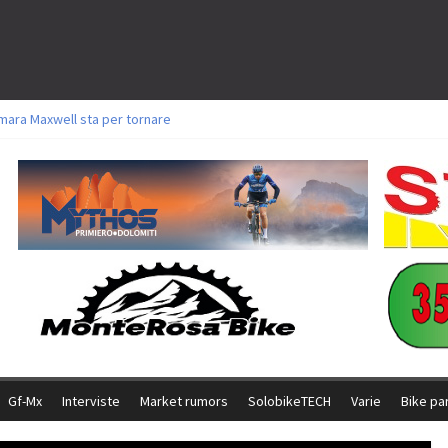
mara Maxwell sta per tornare
oli a Aldridge, Frei e Hutter. Argento per Zanotti tra gli Elite. Corvi fora ed 
torie per Ghibaudo, Grossmann e Gallis. Signorelli 5^ la migliore tra gli itali
ke della Brianza: l’ultima sfida agonistica di una leggendaria storia
l Team Relay firma il secondo argento azzurro a Monteceneri
Gf-Mx
Interviste
Market rumors
SolobikeTECH
Varie
Bike pa