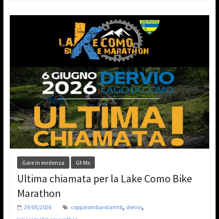
Gare in evidenza
Gf-Mx
Ultima chiamata per la Lake Como Bike
Marathon
,
,
29/05/2026
coppalombardiamtb
dervio