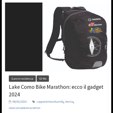
Gare in evidenza
Gf-Mx
Lake Como Bike Marathon: ecco il gadget
2024
,
,
08/03/2024
coppalombardiamtb
dervio
lakecomobikemarathon