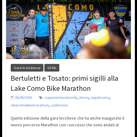
Gare in evidenza
Gf-Mx
Bertuletti e Tosato: primi sigilli alla
Lake Como Bike Marathon
,
,
,
06/06/2026
coppalombardiamtb
dervio
lagodicomo
,
lakecomobikemarathon
usderviese
Quinta edizione della gara lecchese che ha anche inaugurato il
nuovo percorso Marathon con i successi che sono andati al