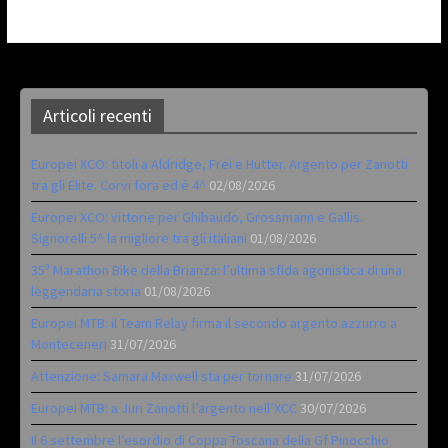
Articoli recenti
Europei XCO: titoli a Aldridge, Frei e Hutter. Argento per Zanotti
tra gli Elite. Corvi fora ed è 4^
02/08/2026
Europei XCO: vittorie per Ghibaudo, Grossmann e Gallis.
Signorelli 5^ la migliore tra gli italiani
01/08/2026
35ª Marathon Bike della Brianza: l’ultima sfida agonistica di una
leggendaria storia
01/08/2026
Europei MTB: il Team Relay firma il secondo argento azzurro a
Monteceneri
31/07/2026
Attenzione: Samara Maxwell sta per tornare
31/07/2026
Europei MTB: a Juri Zanotti l’argento nell’XCC
30/07/2026
Il 6 settembre l’esordio di Coppa Toscana della Gf Pinocchio