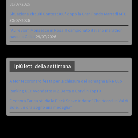
31/07/2026
Situazione circuiti Contest360° dopo la Gran Fondo Marradi MTB
30/07/2026
“Au revoir” Monselice in Rosa. Il campionato italiano marathon
passa a Gallio
29/07/2026
I più letti della settimana
A Montecoronaro festa per la chiusura del Romagna Bike Cup
Ranking UCI: Avondetto N.2. Berta e Corvi in Top10
Eleonora Farina studia la Black Snake iridata: “Che ricordi in Val di
Sole… e ora sogno una medaglia”