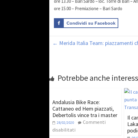
ore 13.30 – Bari Sardo – loc. Torre di Barì – Ar
ore 15.00 – Premiazione – Bari Sardo
Condividi su Facebook
←
Merida Italia Team: piazzamenti c
Potrebbe anche interess
Andalusia Bike Race:
Cattaneo ed Hem piazzati,
Debertolis vince tra i master
Il c
Commenti
28/02/2020
Laka
disabilitati
podi
08/