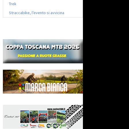
Trek
Straccabike, l’evento si avvicina