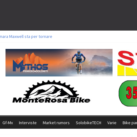
mara Maxwell sta per tornare
oli a Aldridge, Frei e Hutter. Argento per Zanotti tra gli Elite. Corvi fora ed 
torie per Ghibaudo, Grossmann e Gallis. Signorelli 5^ la migliore tra gli itali
ke della Brianza: l’ultima sfida agonistica di una leggendaria storia
l Team Relay firma il secondo argento azzurro a Monteceneri
Gf-Mx
Interviste
Market rumors
SolobikeTECH
Varie
Bike pa