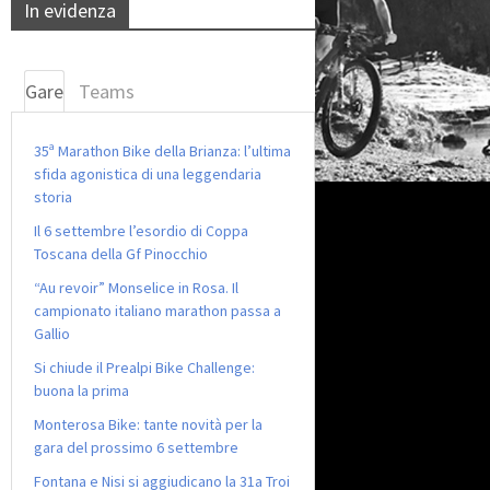
In evidenza
Gare
Teams
35ª Marathon Bike della Brianza: l’ultima
sfida agonistica di una leggendaria
storia
Il 6 settembre l’esordio di Coppa
Toscana della Gf Pinocchio
“Au revoir” Monselice in Rosa. Il
campionato italiano marathon passa a
Gallio
Si chiude il Prealpi Bike Challenge:
buona la prima
Monterosa Bike: tante novità per la
gara del prossimo 6 settembre
Fontana e Nisi si aggiudicano la 31a Troi