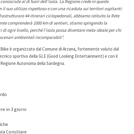
conosciute al di fuori dell’isola. La Regione crede in queste
l suo utilizzo rispettoso e con una ricaduta sui territori ospitanti:
astrutturare 44 itinerari ciclopedonali, abbiamo istituito la Rete
ente comprenderà 1000 km di sentieri, stiamo spingendo la
di ogni livello, perché l’isola possa diventare meta ideale per chi
in scenari ambientali incomparabili”.
n Bike è organizzato dal Comune di Arzana, fortemente voluto dal
ecnico sportivo della GLE (Good Looking Entertainment) e con il
la Regione Autonoma della Sardegna.
ardo
re in 3 giorni
iche
ula Consiliare