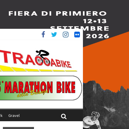
è 4^
ani
rk
Gravel