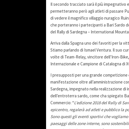
Il secondo tracciato sarà il più impegnativo e
permetteranno però agli atleti di passare Pun
di vedere il magnifico villaggio nuragico Rui
che porteranno i partecipanti a Bari Sardo 
del Rally di Sardegna – International Mounta
Arriva dalla Spagna uno dei favoriti per la vi
Stiamo parlando di Ismael Ventura. Il suo cu
volte di Team-Relay, vincitore dell’Iron-Bike
Internazionale e Campione di Catalogna di XC
I presupposti per una grande competizione ci
manifestazione oltre all’amministrazione co
Sardegna, impegnato nella realizzazione di i
dell’entroterra sardo, come cha spiegato Bar
Commercio: “
L’edizione 2018 del Rally di Sa
epicentro, regalerà ad atleti e pubblico la po
Sono questi gli eventi sportivi che vogliamo
paesaggi delle zone interne, sono sostenibil