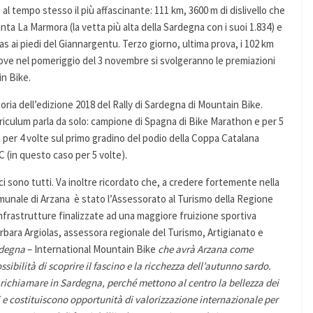
 al tempo stesso il più affascinante: 111 km, 3600 m di dislivello che
ta La Marmora (la vetta più alta della Sardegna con i suoi 1.834) e
nas ai piedi del Giannargentu. Terzo giorno, ultima prova, i 102 km
dove nel pomeriggio del 3 novembre si svolgeranno le premiazioni
in Bike.
ttoria dell’edizione 2018 del Rally di Sardegna di Mountain Bike.
rriculum parla da solo: campione di Spagna di Bike Marathon e per 5
, per 4 volte sul primo gradino del podio della Coppa Catalana
 (in questo caso per 5 volte).
 sono tutti. Va inoltre ricordato che, a credere fortemente nella
munale di Arzana è stato l’Assessorato al Turismo della Regione
nfrastrutture finalizzate ad una maggiore fruizione sportiva
bara Argiolas, assessora regionale del Turismo, Artigianato e
rdegna
– International Mountain Bike
che avrà Arzana come
ssibilità di scoprire il fascino e la ricchezza dell’autunno sardo.
 richiamare in Sardegna, perché mettono al centro la bellezza dei
i e costituiscono opportunità di valorizzazione internazionale per