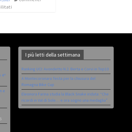
ilitati
I più letti della settimana
Ranking UCI: Avondetto N.2. Berta e Corvi in Top10
è 4^
A Montecoronaro festa per la chiusura del
Romagna Bike Cup
n e
Eleonora Farina studia la Black Snake iridata: “Che
ricordi in Val di Sole… e ora sogno una medaglia”
6