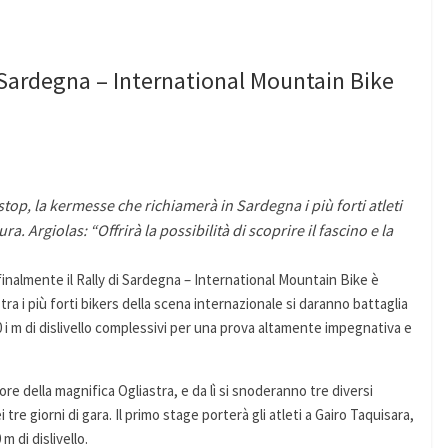
i Sardegna – International Mountain Bike
top, la kermesse che richiamerà in Sardegna i più forti atleti
a. Argiolas: “Offrirà la possibilità di scoprire il fascino e la
finalmente il Rally di Sardegna – International Mountain Bike è
tra i più forti bikers della scena internazionale si daranno battaglia
00 i m di dislivello complessivi per una prova altamente impegnativa e
uore della magnifica Ogliastra, e da lì si snoderanno tre diversi
tre giorni di gara. Il primo stage porterà gli atleti a Gairo Taquisara,
 di dislivello.