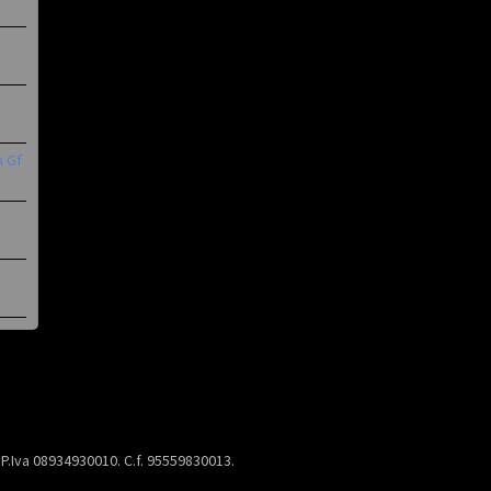
a Gf
) P.Iva 08934930010. C.f. 95559830013.