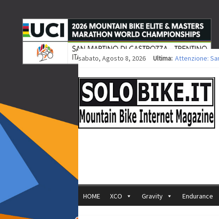
sabato, Agosto 8, 2026
Ultima:
Attenzione: Sa
Europei XCO: tit
Europei XCO: vit
35ª Marathon Bi
Europei MTB: i
HOME
XCO
Gravity
Endurance