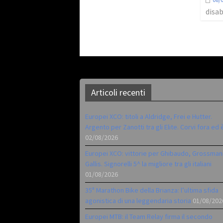
disab
Articoli recenti
Europei XCO: titoli a Aldridge, Frei e Hutter.
Argento per Zanotti tra gli Elite. Corvi fora ed 
02/08/2026
Europei XCO: vittorie per Ghibaudo, Grossman
Gallis. Signorelli 5^ la migliore tra gli italiani
01/08/2026
35ª Marathon Bike della Brianza: l’ultima sfida
agonistica di una leggendaria storia
01/08/202
Europei MTB: il Team Relay firma il secondo