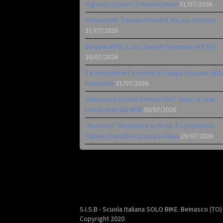
argento azzurro a Monteceneri
31/07/2026
Attenzione: Samara Maxwell sta per tornare
31/07/2026
Europei MTB: a Juri Zanotti l’argento nell’XCC
30/07/2026
Il 6 settembre l’esordio di Coppa Toscana dell
Pinocchio
31/07/2026
Situazione circuiti Contest360° dopo la Gran
Fondo Marradi MTB
30/07/2026
“Au revoir” Monselice in Rosa. Il campionato
italiano marathon passa a Gallio
29/07/2026
S.I.S.B - Scuola Italiana SOLO BIKE. Beinasco (TO
Copyright 2020