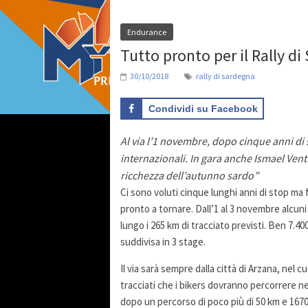
Endurance
Tutto pronto per il Rally d
30/10/2018
rally di sardegna
Condividi su Facebook
Al via l’1 novembre, dopo cinque anni di s
internazionali. In gara anche Ismael Ventur
ricchezza dell’autunno sardo”
Ci sono voluti cinque lunghi anni di stop ma 
pronto a tornare. Dall’1 al 3 novembre alcuni 
lungo i 265 km di tracciato previsti. Ben 7.4
suddivisa in 3 stage.
Il via sarà sempre dalla città di Arzana, nel c
tracciati che i bikers dovranno percorrere nei 
dopo un percorso di poco più di 50 km e 1670 m