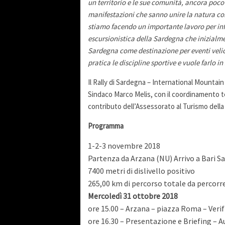
un territorio e le sue comunità, ancora poco 
manifestazioni che sanno unire la natura con i
stiamo facendo un importante lavoro per infr
escursionistica della Sardegna che inizialm
Sardegna come destinazione per eventi velici 
pratica le discipline sportive e vuole farlo 
Il Rally di Sardegna – International Mountai
Sindaco Marco Melis, con il coordinamento t
contributo dell’Assessorato al Turismo del
Programma
1-2-3 novembre 2018
Partenza da Arzana (NU) Arrivo a Bari S
7400 metri di dislivello positivo
265,00 km di percorso totale da percorre
Mercoledì 31 ottobre 2018
ore 15.00 – Arzana – piazza Roma – Verif
ore 16.30 – Presentazione e Briefing – A