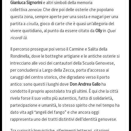
Gianluca Signorini
e altri simboli della memoria
collettiva
zeneize
. Che dire poi delle osterie che popolano
questa zona, sempre aperte per una sosta e magari per una
partita a
cirulla,
gioco di carte che è quasi un’allegoria del
vivere quotidiano, al punto da essere citato da
Olly
in
Quei
ricordi là
.
Il percorso prosegue poi verso il Carmine e Salita della
Rondinella, dove le botteghe artigiane e le antiche osterie si
intrecciano alle voci dei cantautori della Scuola Genovese,
per concludersi a Largo della Zecca, porta d’accesso ai
caruggi del centro storico, che digradano verso il porto
antico: sono questi i luoghi dove
Don Andrea Gallo
ha
condotto il proprio apostolato tra gli ultimi. È qui che la città
rivela forse il suo volto più autentico, fatto di solidarietà,
partecipazione e umanità, lo stesso spirito che nel tempo ha
dato vita agli “angeli del fango” e che ancora oggi
rappresenta uno dei tratti distintivi dell’identità genovese.
Tra curiosità linguistiche, riferimenti letterari, citazioni