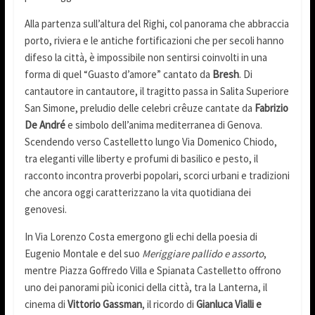
Alla partenza sull’altura del Righi, col panorama che abbraccia
porto, riviera e le antiche fortificazioni che per secoli hanno
difeso la città, è impossibile non sentirsi coinvolti in una
forma di quel “Guasto d’amore” cantato da
Bresh
. Di
cantautore in cantautore, il tragitto passa in Salita Superiore
San Simone, preludio delle celebri crêuze cantate da
Fabrizio
De André
e simbolo dell’anima mediterranea di Genova.
Scendendo verso Castelletto lungo Via Domenico Chiodo,
tra eleganti ville liberty e profumi di basilico e pesto, il
racconto incontra proverbi popolari, scorci urbani e tradizioni
che ancora oggi caratterizzano la vita quotidiana dei
genovesi.
In Via Lorenzo Costa emergono gli echi della poesia di
Eugenio Montale e del suo
Meriggiare pallido e assorto
,
mentre Piazza Goffredo Villa e Spianata Castelletto offrono
uno dei panorami più iconici della città, tra la Lanterna, il
cinema di
Vittorio Gassman
, il ricordo di
Gianluca Vialli e