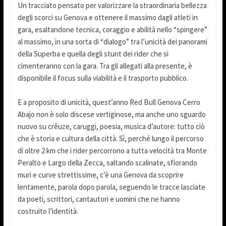
Un tracciato pensato per valorizzare la straordinaria bellezza
degli scorci su Genova e ottenere il massimo dagli atleti in
gara, esaltandone tecnica, coraggio e abilità nello “spingere”
al massimo, in una sorta di “dialogo” tra l’unicità dei panorami
della Superba e quella degli stunt dei rider che si
cimenteranno con la gara. Tra gli allegati alla presente, è
disponibile il focus sulla viabilità e il trasporto pubblico.
E a proposito di unicità, quest’anno Red Bull Genova Cerro
Abajo non è solo discese vertiginose, ma anche uno sguardo
nuovo su crêuze, caruggi, poesia, musica d’autore: tutto ciò
che è storia e cultura della città. Sì, perché lungo il percorso
di oltre 2 km che i rider percorrono a tutta velocità tra Monte
Peralto e Largo della Zecca, saltando scalinate, sfiorando
muri e curve strettissime, c’è una Genova da scoprire
lentamente, parola dopo parola, seguendo le tracce lasciate
da poeti, scrittori, cantautori e uomini che ne hanno
costruito l’identità.