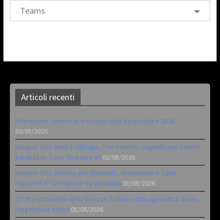
Teams
Articoli recenti
Procedono i lavori sul tracciato della Straccabike 2026
03/08/2026
Europei XCO: titoli a Aldridge, Frei e Hutter. Argento per Zanotti
tra gli Elite. Corvi fora ed è 4^
02/08/2026
Europei XCO: vittorie per Ghibaudo, Grossmann e Gallis.
Signorelli 5^ la migliore tra gli italiani
01/08/2026
35ª Marathon Bike della Brianza: l’ultima sfida agonistica di una
leggendaria storia
01/08/2026