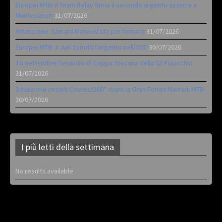
Europei MTB: il Team Relay firma il secondo argento azzurro a
Monteceneri
31/07/2026
Attenzione: Samara Maxwell sta per tornare
31/07/2026
Europei MTB: a Juri Zanotti l’argento nell’XCC
30/07/2026
Il 6 settembre l’esordio di Coppa Toscana della Gf Pinocchio
31/07/2026
Situazione circuiti Contest360° dopo la Gran Fondo Marradi MTB
30/07/2026
I più letti della settimana
No results available