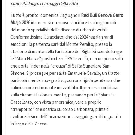
curiosità lungo i carruggi della città
Tutto è pronto: domenica 28 giugno il
Red Bull Genova Cerro
Abajo 2026
incoronerà un nuovo vincitore tra i migliori rider
del mondo specialisti delle discese di urban downhill.
Confermatissimo il tracciato, che dal 2024 regala grandi
emozioni: la partenza sarà dal Monte Peralto, presso la
stazione di monte della funicolare del Righi. Si scende lungo
le “Mura Nuove”, costruite nel XVII secolo, con un primo salto
che porta i rider nella “creuza” di Salita Superiore San
Simone. Si prosegue per salita Emanuele Cavallo, un tratto
particolarmente impegnativo, con una ripida pendenza che
culmina con un tornante mozzafiato. Il percorso continua
sulla circonvallazione a monte, passando per la Spianata
Castelletto, con vista panoramica, vero e proprio
“trampolino” che scarica su corso Carbonara, prima di
svoltare in vico dell’Incarnazione e raggiungere il traguardo
in largo della Zecca.