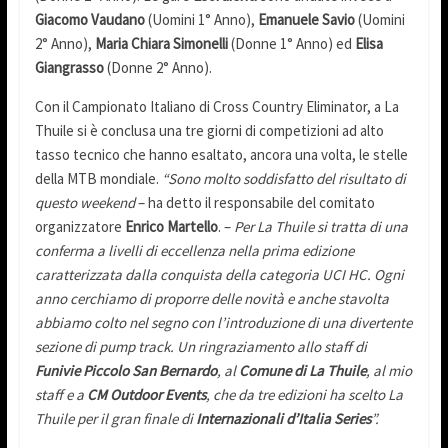
Giacomo Vaudano
(Uomini 1° Anno),
Emanuele Savio
(Uomini
2° Anno),
Maria Chiara Simonelli
(Donne 1° Anno) ed
Elisa
Giangrasso
(Donne 2° Anno).
Con il Campionato Italiano di Cross Country Eliminator, a La
Thuile si è conclusa una tre giorni di competizioni ad alto
tasso tecnico che hanno esaltato, ancora una volta, le stelle
della MTB mondiale.
“Sono molto soddisfatto del risultato di
questo weekend
– ha detto il responsabile del comitato
organizzatore
Enrico Martello
. –
Per La Thuile si tratta di una
conferma a livelli di eccellenza nella prima edizione
caratterizzata dalla conquista della categoria UCI HC. Ogni
anno cerchiamo di proporre delle novità e anche stavolta
abbiamo colto nel segno con l’introduzione di una divertente
sezione di pump track. Un ringraziamento allo staff di
Funivie Piccolo San Bernardo
, al
Comune di La Thuile
, al mio
staff e a
CM Outdoor Events
, che da tre edizioni ha scelto La
Thuile per il gran finale di
Internazionali d’Italia Series
”.