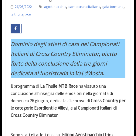
,
,
,
26/06/2022
agostinacchio
campionato italiano
gaia tormena
,
la thuile
xce
Dominio degli atleti di casa nei Campionati
Italiani di Cross Country Eliminator, piatto
forte della conclusione della tre giorni
dedicata al fuoristrada in Val d’Aosta
.
Il programma di
La Thuile MTB Race
ha vissuto una
conclusione all’insegna delle emozioni nella giornata di
domenica 26 giugno, dedicata alle prove di
Cross Country per
le categorie Esordienti e Allievi
, e ai
Campionati Italiani di
Cross Country Eliminator
.
Sono stati gli atleti di casa,
Filippo Agostinacchio
(Trinx