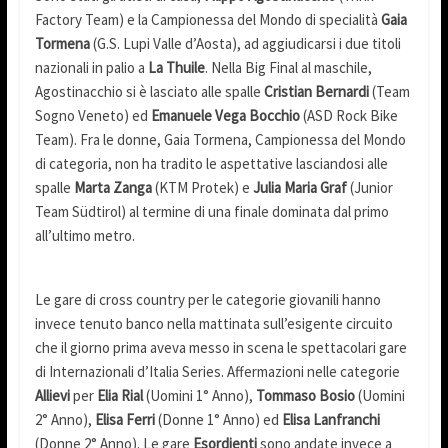
Factory Team) e la Campionessa del Mondo di specialità
Gaia
Tormena
(G.S. Lupi Valle d’Aosta), ad aggiudicarsi i due titoli
nazionali in palio a
La Thuile
. Nella Big Final al maschile,
Agostinacchio si è lasciato alle spalle
Cristian Bernardi
(Team
Sogno Veneto) ed
Emanuele Vega Bocchio
(ASD Rock Bike
Team). Fra le donne, Gaia Tormena, Campionessa del Mondo
di categoria, non ha tradito le aspettative lasciandosi alle
spalle
Marta Zanga
(KTM Protek) e
Julia Maria Graf
(Junior
Team Südtirol) al termine di una finale dominata dal primo
all’ultimo metro.
Le gare di cross country per le categorie giovanili hanno
invece tenuto banco nella mattinata sull’esigente circuito
che il giorno prima aveva messo in scena le spettacolari gare
di Internazionali d’Italia Series. Affermazioni nelle categorie
Allievi
per
Elia Rial
(Uomini 1° Anno),
Tommaso Bosio
(Uomini
2° Anno),
Elisa Ferri
(Donne 1° Anno) ed
Elisa Lanfranchi
(Donne 2° Anno). Le gare
Esordienti
sono andate invece a