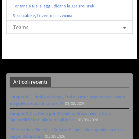
Fontana e Nisi si aggiudicano la 31a Troi Trek
Straccabike, l’evento si avvicina
Teams
Articoli recenti
Europei XCO: titoli a Aldridge, Frei e Hutter. Argento per Zanotti
tra gli Elite. Corvi fora ed è 4^
02/08/2026
Europei XCO: vittorie per Ghibaudo, Grossmann e Gallis.
Signorelli 5^ la migliore tra gli italiani
01/08/2026
35ª Marathon Bike della Brianza: l’ultima sfida agonistica di una
leggendaria storia
01/08/2026