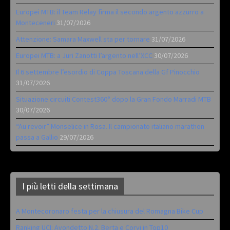
Europei MTB: il Team Relay firma il secondo argento azzurro a
Monteceneri
31/07/2026
Attenzione: Samara Maxwell sta per tornare
31/07/2026
Europei MTB: a Juri Zanotti l’argento nell’XCC
30/07/2026
Il 6 settembre l’esordio di Coppa Toscana della Gf Pinocchio
31/07/2026
Situazione circuiti Contest360° dopo la Gran Fondo Marradi MTB
30/07/2026
“Au revoir” Monselice in Rosa. Il campionato italiano marathon
passa a Gallio
29/07/2026
I più letti della settimana
A Montecoronaro festa per la chiusura del Romagna Bike Cup
Ranking UCI: Avondetto N.2. Berta e Corvi in Top10