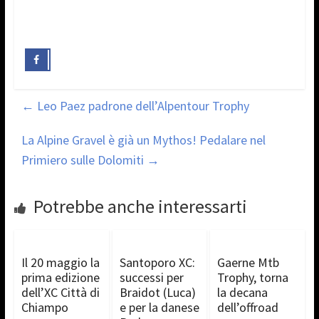
←
Leo Paez padrone dell’Alpentour Trophy
La Alpine Gravel è già un Mythos! Pedalare nel
Primiero sulle Dolomiti
→
Potrebbe anche interessarti
Il 20 maggio la
Santoporo XC:
Gaerne Mtb
prima edizione
successi per
Trophy, torna
dell’XC Città di
Braidot (Luca)
la decana
Chiampo
e per la danese
dell’offroad