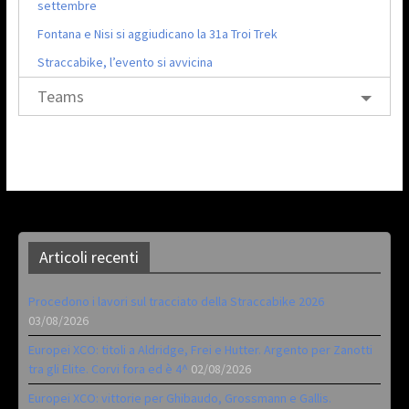
settembre
Fontana e Nisi si aggiudicano la 31a Troi Trek
Straccabike, l’evento si avvicina
Teams
Articoli recenti
Procedono i lavori sul tracciato della Straccabike 2026
03/08/2026
Europei XCO: titoli a Aldridge, Frei e Hutter. Argento per Zanotti
tra gli Elite. Corvi fora ed è 4^
02/08/2026
Europei XCO: vittorie per Ghibaudo, Grossmann e Gallis.