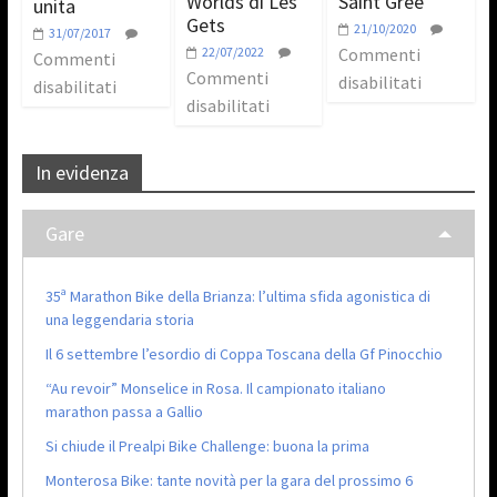
Worlds di Les
Saint Grée
unita
Gets
21/10/2020
31/07/2017
22/07/2022
Commenti
Commenti
Commenti
disabilitati
disabilitati
disabilitati
In evidenza
Gare
35ª Marathon Bike della Brianza: l’ultima sfida agonistica di
una leggendaria storia
Il 6 settembre l’esordio di Coppa Toscana della Gf Pinocchio
“Au revoir” Monselice in Rosa. Il campionato italiano
marathon passa a Gallio
Si chiude il Prealpi Bike Challenge: buona la prima
Monterosa Bike: tante novità per la gara del prossimo 6