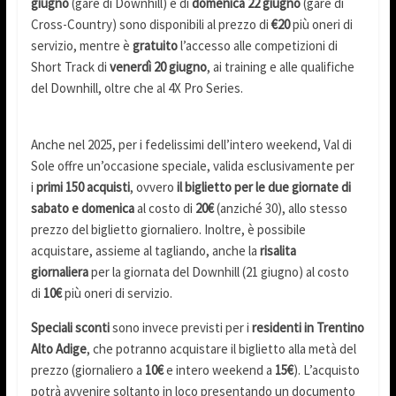
giugno
(gare di Downhill) e di
domenica 22 giugno
(gare di
Cross-Country) sono disponibili al prezzo di
€20
più oneri di
servizio, mentre è
gratuito
l’accesso alle competizioni di
Short Track di
venerdì 20 giugno
, ai training e alle qualifiche
del Downhill, oltre che al 4X Pro Series.
Anche nel 2025, per i fedelissimi dell’intero weekend, Val di
Sole offre un’occasione speciale, valida esclusivamente per
i
primi 150 acquisti
, ovvero
il biglietto per le due giornate di
sabato e domenica
al costo di
20€
(anziché 30), allo stesso
prezzo del biglietto giornaliero. Inoltre, è possibile
acquistare, assieme al tagliando, anche la
risalita
giornaliera
per la giornata del Downhill (21 giugno) al costo
di
10€
più oneri di servizio.
Speciali sconti
sono invece previsti per i
residenti in Trentino
Alto Adige
, che potranno acquistare il biglietto alla metà del
prezzo (giornaliero a
10€
e intero weekend a
15€
). L’acquisto
potrà avvenire soltanto in loco presentando un documento