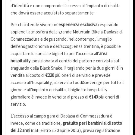
d’identità e non comprende l’accesso all’impianto di risalita
che dovrà essere acquistato separatamente.
Per chi intende vivere un’
esperienza esclusiva
respirando
appieno l’atmosfera della grande Mountain Bike a Daolasa di
Commezzadura e degustando, nel contempo, il meglio
dell’enogastronomia e dell’accoglienza trentina, è possibile
acquistare lo speciale biglietto per l’accesso all’
area
hospitality
, posizionata al centro del parterre con vista sul
traguardo della Black Snake. Il tagliando per la due giorni è in
vendita al costo di
€220
più oneri di servizio e prevede
accesso all’hospitality, al servizio food&beverage per tutto il
giorno e all’impianto di risalita. Il biglietto hospitality
giornaliero è invece in vendita al prezzo di
€140
più oneri di
servizio.
L’accesso al campo gara di Daolasa di Commezzadura è
invece, come da tradizione,
gratuito per i bambini al di sotto
dei 12 anni
(nati entro il 30 aprile 2013), previa registrazione