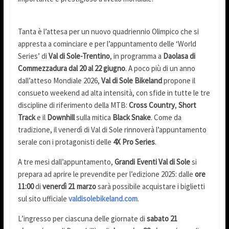
Tanta è l’attesa per un nuovo quadriennio Olimpico che si
appresta a cominciare e per l’appuntamento delle ‘World
Series’ di
Val di Sole-Trentino
, in programma a
Daolasa di
Commezzadura dal 20 al 22 giugno
. A poco più di un anno
dall’atteso Mondiale 2026,
Val di Sole Bikeland
propone il
consueto weekend ad alta intensità, con sfide in tutte le tre
discipline di riferimento della MTB:
Cross Country
,
Short
Track
e il
Downhill
sulla mitica
Black Snake
. Come da
tradizione, il venerdì di Val di Sole rinnoverà l’appuntamento
serale con i protagonisti delle
4X Pro Series
.
A tre mesi dall’appuntamento,
Grandi Eventi Val di Sole
si
prepara ad aprire le prevendite per l’edizione 2025: dalle
ore
11:00
di
venerdì 21 marzo
sarà possibile acquistare i biglietti
sul sito ufficiale
valdisolebikeland.com
.
L’ingresso per ciascuna delle giornate di
sabato 21