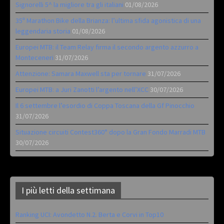
Signorelli 5^ la migliore tra gli italiani
01/08/2026
35ª Marathon Bike della Brianza: l’ultima sfida agonistica di una
leggendaria storia
01/08/2026
Europei MTB: il Team Relay firma il secondo argento azzurro a
Monteceneri
31/07/2026
Attenzione: Samara Maxwell sta per tornare
31/07/2026
Europei MTB: a Juri Zanotti l’argento nell’XCC
30/07/2026
Il 6 settembre l’esordio di Coppa Toscana della Gf Pinocchio
31/07/2026
Situazione circuiti Contest360° dopo la Gran Fondo Marradi MTB
30/07/2026
I più letti della settimana
Ranking UCI: Avondetto N.2. Berta e Corvi in Top10