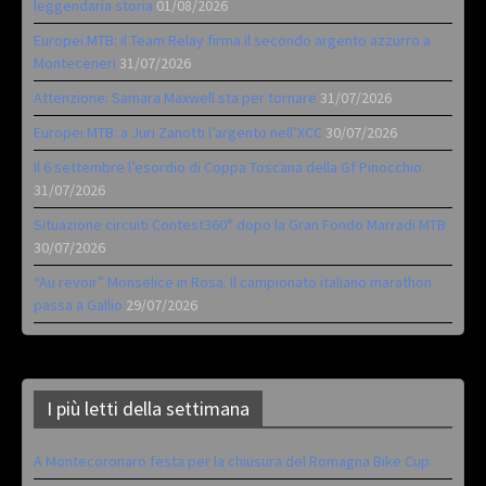
leggendaria storia
01/08/2026
Europei MTB: il Team Relay firma il secondo argento azzurro a
Monteceneri
31/07/2026
Attenzione: Samara Maxwell sta per tornare
31/07/2026
Europei MTB: a Juri Zanotti l’argento nell’XCC
30/07/2026
Il 6 settembre l’esordio di Coppa Toscana della Gf Pinocchio
31/07/2026
Situazione circuiti Contest360° dopo la Gran Fondo Marradi MTB
30/07/2026
“Au revoir” Monselice in Rosa. Il campionato italiano marathon
passa a Gallio
29/07/2026
I più letti della settimana
A Montecoronaro festa per la chiusura del Romagna Bike Cup