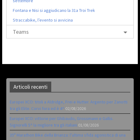
settembre
Fontana e Nisi si aggiudicano la 31a Troi Trek
Straccabike, l’evento si avvicina
Teams
Articoli recenti
Europei XCO: titoli a Aldridge, Frei e Hutter. Argento per Zanotti
tra gli Elite. Corvi fora ed è 4^
02/08/2026
Europei XCO: vittorie per Ghibaudo, Grossmann e Gallis.
Signorelli 5^ la migliore tra gli italiani
01/08/2026
35ª Marathon Bike della Brianza: l’ultima sfida agonistica di una