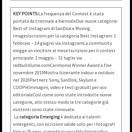
KEY POINTS:
La frequenza del Contest è stata
portata da triennale a biennaleDue nuove categorie:
Best of Instagram di SanDisk e Moving
ImagesIscrizioni per la categoria Best Instagram: 1
febbraio – 14 giugno via InstagramLa community
elegge un vincitore al mese:Iscrizioni per il contest
principale: 2 maggio – 31 luglio via
redbullillume.comCerimonia Winner Award a fine
novembre 2019Mostra itinerante indoor e outdoor
nel 2020Partners: Sony, SanDisk, Skylum e
COOPHImmagini, video e testi gratuiti per uso
editorialeCosì come sono state introdotte nuove
categorie, allo stesso modo le tre categorie già
esistenti sono state rinnovate.
La
categoria Emerging
è dedicata ai talenti
emergenti, con iscrizioni valide solo per i fotografi
fino ai 25 anni, consiste in una sfida fotografica