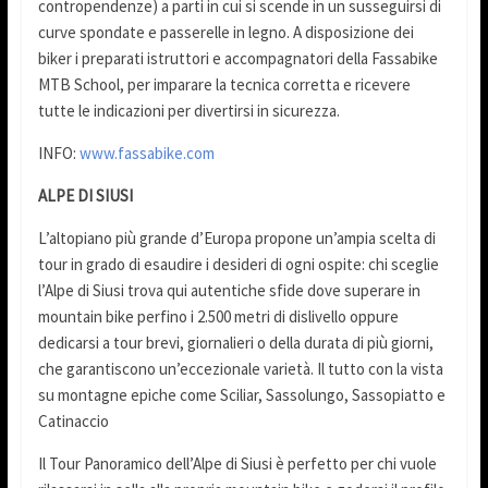
contropendenze) a parti in cui si scende in un susseguirsi di
curve spondate e passerelle in legno. A disposizione dei
biker i preparati istruttori e accompagnatori della Fassabike
MTB School, per imparare la tecnica corretta e ricevere
tutte le indicazioni per divertirsi in sicurezza.
INFO:
www.fassabike.com
ALPE DI SIUSI
L’altopiano più grande d’Europa propone un’ampia scelta di
tour in grado di esaudire i desideri di ogni ospite: chi sceglie
l’Alpe di Siusi trova qui autentiche sfide dove superare in
mountain bike perfino i 2.500 metri di dislivello oppure
dedicarsi a tour brevi, giornalieri o della durata di più giorni,
che garantiscono un’eccezionale varietà. Il tutto con la vista
su montagne epiche come Sciliar, Sassolungo, Sassopiatto e
Catinaccio
Il Tour Panoramico dell’Alpe di Siusi è perfetto per chi vuole