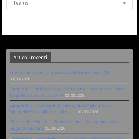
Teams
Articoli recenti
Procedono i lavori sul tracciato della Straccabike 2026
03/08/2026
Europei XCO: titoli a Aldridge, Frei e Hutter. Argento per Zanotti
tra gli Elite. Corvi fora ed è 4^
02/08/2026
Europei XCO: vittorie per Ghibaudo, Grossmann e Gallis.
Signorelli 5^ la migliore tra gli italiani
01/08/2026
35ª Marathon Bike della Brianza: l’ultima sfida agonistica di una
leggendaria storia
01/08/2026
Europei MTB: il Team Relay firma il secondo argento azzurro a