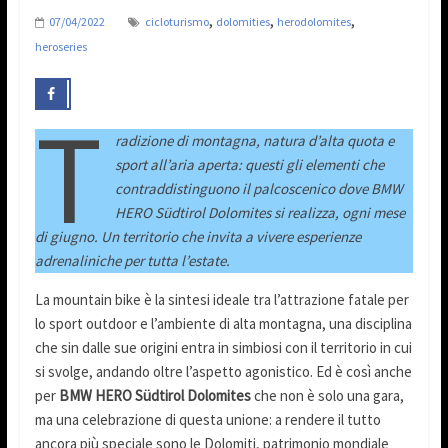
,
,
,
07/04/2022
cicloturismo
dolomities
herodolomites
heroseries
T
radizione di montagna, natura d’alta quota e
sport all’aria aperta: questi gli elementi che
contraddistinguono il palcoscenico dove BMW
HERO Südtirol Dolomites si realizza, ogni mese
di giugno. Un territorio che invita a vivere esperienze
adrenaliniche per tutta l’estate.
La mountain bike è la sintesi ideale tra l’attrazione fatale per
lo sport outdoor e l’ambiente di alta montagna, una disciplina
che sin dalle sue origini entra in simbiosi con il territorio in cui
si svolge, andando oltre l’aspetto agonistico. Ed è così anche
per
BMW HERO Südtirol Dolomites
che non è solo una gara,
ma una celebrazione di questa unione: a rendere il tutto
ancora più speciale sono le Dolomiti, patrimonio mondiale