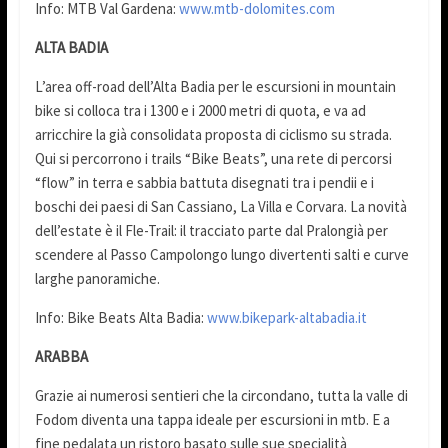
Info: MTB Val Gardena:
www.mtb-dolomites.com
ALTA BADIA
L’area off-road dell’Alta Badia per le escursioni in mountain
bike si colloca tra i 1300 e i 2000 metri di quota, e va ad
arricchire la già consolidata proposta di ciclismo su strada.
Qui si percorrono i trails “Bike Beats”, una rete di percorsi
“flow” in terra e sabbia battuta disegnati tra i pendii e i
boschi dei paesi di San Cassiano, La Villa e Corvara. La novità
dell’estate è il Fle-Trail: il tracciato parte dal Pralongià per
scendere al Passo Campolongo lungo divertenti salti e curve
larghe panoramiche.
Info: Bike Beats Alta Badia:
www.bikepark-altabadia.it
ARABBA
Grazie ai numerosi sentieri che la circondano, tutta la valle di
Fodom diventa una tappa ideale per escursioni in mtb. E a
fine pedalata un ristoro basato sulle sue specialità