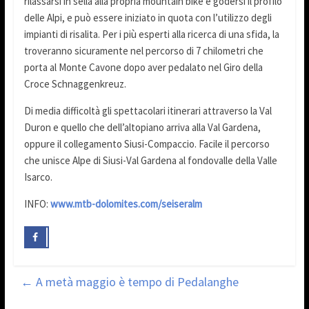
rilassarsi in sella alla propria mountain bike e godersi il profilo
delle Alpi, e può essere iniziato in quota con l’utilizzo degli
impianti di risalita. Per i più esperti alla ricerca di una sfida, la
troveranno sicuramente nel percorso di 7 chilometri che
porta al Monte Cavone dopo aver pedalato nel Giro della
Croce Schnaggenkreuz.
Di media difficoltà gli spettacolari itinerari attraverso la Val
Duron e quello che dell’altopiano arriva alla Val Gardena,
oppure il collegamento Siusi-Compaccio. Facile il percorso
che unisce Alpe di Siusi-Val Gardena al fondovalle della Valle
Isarco.
INFO:
www.mtb-dolomites.com/seiseralm
←
A metà maggio è tempo di Pedalanghe