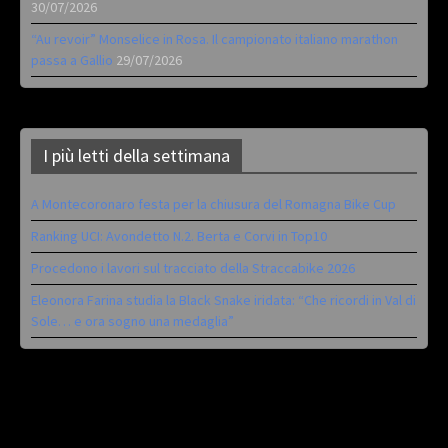
30/07/2026
“Au revoir” Monselice in Rosa. Il campionato italiano marathon
passa a Gallio
29/07/2026
I più letti della settimana
A Montecoronaro festa per la chiusura del Romagna Bike Cup
Ranking UCI: Avondetto N.2. Berta e Corvi in Top10
Procedono i lavori sul tracciato della Straccabike 2026
Eleonora Farina studia la Black Snake iridata: “Che ricordi in Val di
Sole… e ora sogno una medaglia”