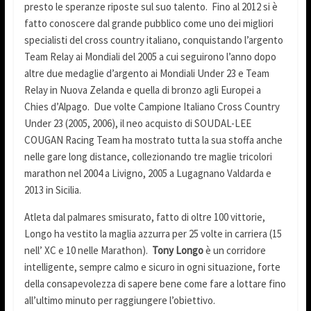
presto le speranze riposte sul suo talento. Fino al 2012 si è
fatto conoscere dal grande pubblico come uno dei migliori
specialisti del cross country italiano, conquistando l’argento
Team Relay ai Mondiali del 2005 a cui seguirono l’anno dopo
altre due medaglie d’argento ai Mondiali Under 23 e Team
Relay in Nuova Zelanda e quella di bronzo agli Europei a
Chies d’Alpago. Due volte Campione Italiano Cross Country
Under 23 (2005, 2006), il neo acquisto di SOUDAL-LEE
COUGAN Racing Team ha mostrato tutta la sua stoffa anche
nelle gare long distance, collezionando tre maglie tricolori
marathon nel 2004 a Livigno, 2005 a Lugagnano Valdarda e
2013 in Sicilia.
Atleta dal palmares smisurato, fatto di oltre 100 vittorie,
Longo ha vestito la maglia azzurra per 25 volte in carriera (15
nell’ XC e 10 nelle Marathon).
Tony Longo
è un corridore
intelligente, sempre calmo e sicuro in ogni situazione, forte
della consapevolezza di sapere bene come fare a lottare fino
all’ultimo minuto per raggiungere l’obiettivo.