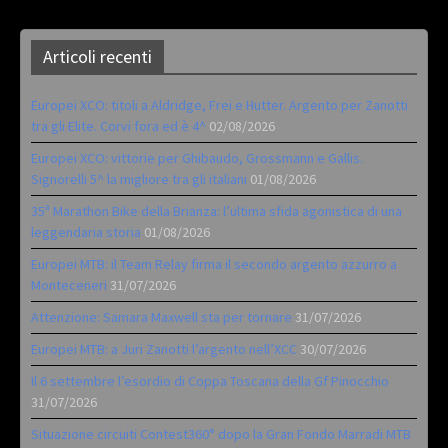
Articoli recenti
Europei XCO: titoli a Aldridge, Frei e Hutter. Argento per Zanotti
tra gli Elite. Corvi fora ed è 4^
02/08/2026
Europei XCO: vittorie per Ghibaudo, Grossmann e Gallis.
Signorelli 5^ la migliore tra gli italiani
01/08/2026
35ª Marathon Bike della Brianza: l’ultima sfida agonistica di una
leggendaria storia
01/08/2026
Europei MTB: il Team Relay firma il secondo argento azzurro a
Monteceneri
31/07/2026
Attenzione: Samara Maxwell sta per tornare
31/07/2026
Europei MTB: a Juri Zanotti l’argento nell’XCC
30/07/2026
Il 6 settembre l’esordio di Coppa Toscana della Gf Pinocchio
31/07/2026
Situazione circuiti Contest360° dopo la Gran Fondo Marradi MTB