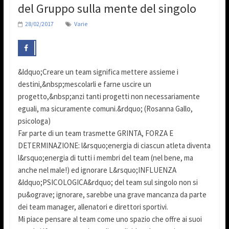
del Gruppo sulla mente del singolo
28/02/2017
Varie
&ldquo;Creare un team significa mettere assieme i
destini,&nbsp;mescolarli e farne uscire un
progetto,&nbsp;anzi tanti progetti non necessariamente
eguali, ma sicuramente comuni.&rdquo; (Rosanna Gallo,
psicologa)
Far parte di un team trasmette GRINTA, FORZA E
DETERMINAZIONE: l&rsquo;energia di ciascun atleta diventa
l&rsquo;energia di tutti i membri del team (nel bene, ma
anche nel male!) ed ignorare L&rsquo;INFLUENZA
&ldquo;PSICOLOGICA&rdquo; del team sul singolo non si
pu&ograve; ignorare, sarebbe una grave mancanza da parte
dei team manager, allenatori e direttori sportivi.
Mi piace pensare al team come uno spazio che offre ai suoi