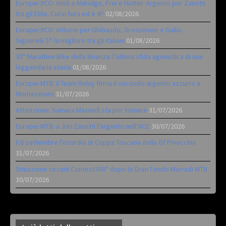
Europei XCO: titoli a Aldridge, Frei e Hutter. Argento per Zanotti
tra gli Elite. Corvi fora ed è 4^
02/08/2026
Europei XCO: vittorie per Ghibaudo, Grossmann e Gallis.
Signorelli 5^ la migliore tra gli italiani
01/08/2026
35ª Marathon Bike della Brianza: l’ultima sfida agonistica di una
leggendaria storia
01/08/2026
Europei MTB: il Team Relay firma il secondo argento azzurro a
Monteceneri
31/07/2026
Attenzione: Samara Maxwell sta per tornare
31/07/2026
Europei MTB: a Juri Zanotti l’argento nell’XCC
30/07/2026
Il 6 settembre l’esordio di Coppa Toscana della Gf Pinocchio
31/07/2026
Situazione circuiti Contest360° dopo la Gran Fondo Marradi MTB
30/07/2026