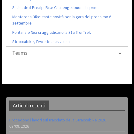
Si chiude il Prealpi Bike Challenge: buona la prima
Monterosa Bike: tante novità per la gara del prossimo 6
settembre
Fontana e Nisi si aggiudicano la 31a Troi Trek
Straccabike, l’evento si avvicina
Teams
Articoli recenti
Procedono i lavori sul tracciato della Straccabike 2026
03/08/2026