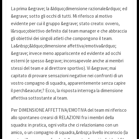
La prima &egrave; la &ldquo;dimensione razionale&rdquo; ed
&egrave; sotto gli occhi di tutti. Mi riferisco al motivo
evidente per cui il gruppo &egrave; stato creato: ovvero,
l&rsquo;obiettivo definito dal team manager e che abbraccia
gli obiettivi dei singoli atleti che compongono il team.
La&nbsp;&ldquo;dimensione affettiva/emotiva&rdquo;
&egrave; invece meno appariscente ed evidente ad occhi
esterni (e spesso &egrave; inconsapevole anche ai membri
stessi del team e al direttore sportivo). Vi &egrave; mai
capitato di provare sensazioni negative nei confronti di un
vostro compagno di squadra, apparentemente senza capire
il perch&eacute;? Ecco, la risposta interroga la dimensione
affettiva sottostante al team.
Per DIMENSIONE AFFETTIVA/EMOTIVA del team mi riferisco
allo spontaneo crearsi di RELAZIONI fra i membri della
squadra: in pratica, ogni volta che ci relazioniamo con un
amico, o un compagno di squadra,&nbsp;a livello inconscio (la