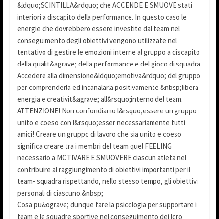
&ldquo;SCINTILLA&rdquo; che ACCENDE E SMUOVE stati
interiori a discapito della performance. In questo caso le
energie che dovrebbero essere investite dal team nel
conseguimento degli obiettivi vengono utilizzate nel
tentativo di gestire le emozioni interne al gruppo a discapito
della qualit&agrave; della performance e del gioco di squadra.
Accedere alla dimensione&ldquo;emotiva&rdquo; del gruppo
per comprenderla ed incanalarla positivamente &nbsp;libera
energia e creativit&agrave; all&rsquo;interno del team.
ATTENZIONE! Non confondiamo l&rsquo;essere un gruppo
unito e coeso con l&rsquo;esser necessariamente tutti
amici! Creare un gruppo di lavoro che sia unito e coeso
significa creare tra i membri del team quel FEELING
necessario a MOTIVARE E SMUOVERE ciascun atleta nel
contribuire al raggiungimento di obiettivi importanti per il
team- squadra rispettando, nello stesso tempo, gli obiettivi
personali di ciascuno.&nbsp;
Cosa pu&ograve; dunque fare la psicologia per supportare i
team e le squadre sportive nel conseguimento dei loro