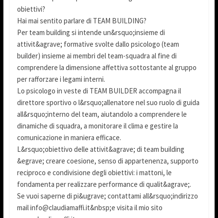
obiettivi?
Hai mai sentito parlare di TEAM BUILDING?
Per team building si intende un&rsquo;insieme di
attivit&agrave; formative svolte dallo psicologo (team
builder) insieme ai membri del team-squadra al fine di
comprendere la dimensione affettiva sottostante al gruppo
per rafforzare i legami interni.
Lo psicologo in veste di TEAM BUILDER accompagna il
direttore sportivo o l&rsquo;allenatore nel suo ruolo di guida
all&rsquo;interno del team, aiutandolo a comprendere le
dinamiche di squadra, a monitorare il clima e gestire la
comunicazione in maniera efficace.
L&rsquo;obiettivo delle attivit&agrave; di team building
&egrave; creare coesione, senso di appartenenza, supporto
reciproco e condivisione degli obiettivi: i mattoni, le
fondamenta per realizzare performance di qualit&agrave;.
Se vuoi saperne di pi&ugrave; contattami all&rsquo;indirizzo
mail info@claudiamaffi.it&nbsp;e visita il mio sito