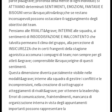
parte pi&ugrave; profonda della mente di ogni individuo) SI
ATTIVANO determinati SENTIMENTI, EMOZIONI, FANTASIE E
BISOGNI verso l&rsquo;altro&nbsp;che se restano
inconsapevoli possono ostacolare il raggiungimento degli
obiettivi del team.
Pensiamo alle RIVALIT&Agrave; INTERNE alle squadra, ai
sentimenti di INSODDISFAZIONE E MALCONTENTO che
talvolta permeano il clima del gruppo, alla percezione di
INSICUREZZA che in certi frangenti della stagione
agonistica accomuna i compagni di team; non sempre per gli
atleti &egrave; comprensibile l&rsquo;origine di questi
sentimenti.
Questa dimensione diventa parzialmente visibile nelle
modalit&agrave; interne alla squadra di gestire i conflitti e le
incomprensioni, nella creazione di sottogruppi e
atteggiamenti di rivalit&agrave; per ottenere la leadership.
Errori di comunicazione, fraintendimenti, mancanza di
organizzazione interna in vista degli appuntamenti
importanti possono rappresentare la