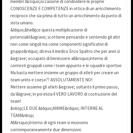
membri l&rsquo;occasione di condividere le proprie
CONOSCENZE E COMPETENZE in ottica di un arricchimento
reciproco che sia prima di tutto un arricchimento da punto di
vista umano.
&ldquo;&hellip;e questa moltiplicazione di
potenzialit&agrave; si ottiene pensando e sentendo gli altri
non come singoli ma come componenti significativi di
gruppo&rdquo; diceva il medico Enzo Spaltro che per anni si
&egrave; occupato di benessere all&rsquo;interno di
contesti gruppali come i team appunto e le squadre sportive.
Ma basta mettere insieme un gruppo di atleti per creare un
team unito e coeso?? ASSOLUTAMENTE NO!
Mettere assieme gli atleti &egrave; soltanto il primo passo,
da l&igrave; in poi inizia il VERO LAVORO di costruzione del
team!
&nbsp;LE DUE &ldquo;ANIME&rdquo; INTERNE AL
TEAM&nbsp;
All&rsquo;interno di ogni team si muovono
contemporaneamente due dimensioni: