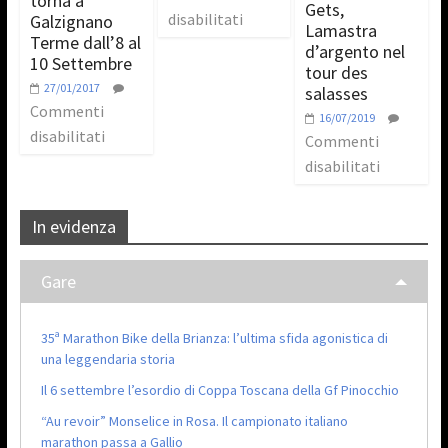
torna a
Gets,
disabilitati
Galzignano
Lamastra
Terme dall’8 al
d’argento nel
10 Settembre
tour des
27/01/2017
salasses
Commenti
16/07/2019
disabilitati
Commenti
disabilitati
In evidenza
Gare
35ª Marathon Bike della Brianza: l’ultima sfida agonistica di
una leggendaria storia
Il 6 settembre l’esordio di Coppa Toscana della Gf Pinocchio
“Au revoir” Monselice in Rosa. Il campionato italiano
marathon passa a Gallio