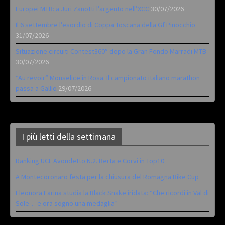
Europei MTB: a Juri Zanotti l’argento nell’XCC
30/07/2026
Il 6 settembre l’esordio di Coppa Toscana della Gf Pinocchio
31/07/2026
Situazione circuiti Contest360° dopo la Gran Fondo Marradi MTB
30/07/2026
“Au revoir” Monselice in Rosa. Il campionato italiano marathon
passa a Gallio
29/07/2026
I più letti della settimana
Ranking UCI: Avondetto N.2. Berta e Corvi in Top10
A Montecoronaro festa per la chiusura del Romagna Bike Cup
Eleonora Farina studia la Black Snake iridata: “Che ricordi in Val di
Sole… e ora sogno una medaglia”