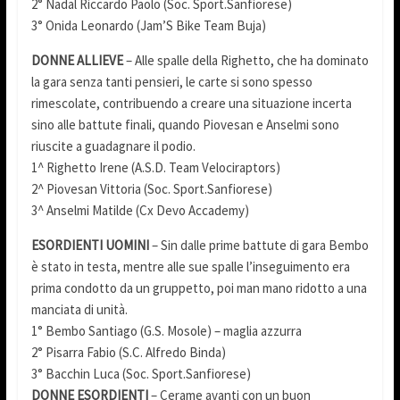
2° Nadal Riccardo Paolo (Soc. Sport.Sanfiorese)
3° Onida Leonardo (Jam’S Bike Team Buja)
DONNE ALLIEVE
– Alle spalle della Righetto, che ha dominato
la gara senza tanti pensieri, le carte si sono spesso
rimescolate, contribuendo a creare una situazione incerta
sino alle battute finali, quando Piovesan e Anselmi sono
riuscite a guadagnare il podio.
1^ Righetto Irene (A.S.D. Team Velociraptors)
2^ Piovesan Vittoria (Soc. Sport.Sanfiorese)
3^ Anselmi Matilde (Cx Devo Accademy)
ESORDIENTI UOMINI
– Sin dalle prime battute di gara Bembo
è stato in testa, mentre alle sue spalle l’inseguimento era
prima condotto da un gruppetto, poi man mano ridotto a una
manciata di unità.
1° Bembo Santiago (G.S. Mosole) – maglia azzurra
2° Pisarra Fabio (S.C. Alfredo Binda)
3° Bacchin Luca (Soc. Sport.Sanfiorese)
DONNE ESORDIENTI
– Cerame avanti con un buon