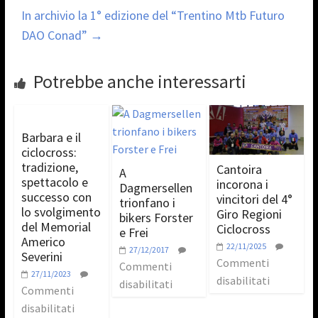
In archivio la 1° edizione del “Trentino Mtb Futuro
DAO Conad”
→
Potrebbe anche interessarti
Barbara e il
ciclocross:
tradizione,
Cantoira
A
spettacolo e
incorona i
Dagmersellen
successo con
vincitori del 4°
trionfano i
lo svolgimento
Giro Regioni
bikers Forster
del Memorial
Ciclocross
e Frei
Americo
22/11/2025
27/12/2017
Severini
Commenti
Commenti
27/11/2023
disabilitati
disabilitati
Commenti
disabilitati