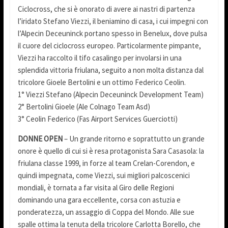
Ciclocross, che si è onorato di avere ai nastri di partenza
l’iridato Stefano Viezzi, il beniamino di casa, i cui impegni con
l’Alpecin Deceuninck portano spesso in Benelux, dove pulsa
il cuore del ciclocross europeo. Particolarmente pimpante,
Viezzi ha raccolto il tifo casalingo per involarsi in una
splendida vittoria friulana, seguito a non molta distanza dal
tricolore Gioele Bertolini e un ottimo Federico Ceolin.
1° Viezzi Stefano (Alpecin Deceuninck Development Team)
2° Bertolini Gioele (Ale Colnago Team Asd)
3° Ceolin Federico (Fas Airport Services Guerciotti)
DONNE OPEN
– Un grande ritorno e soprattutto un grande
onore è quello di cui si è resa protagonista Sara Casasola: la
friulana classe 1999, in forze al team Crelan-Corendon, e
quindi impegnata, come Viezzi, sui migliori palcoscenici
mondiali, è tornata a far visita al Giro delle Regioni
dominando una gara eccellente, corsa con astuzia e
ponderatezza, un assaggio di Coppa del Mondo. Alle sue
spalle ottima la tenuta della tricolore Carlotta Borello, che