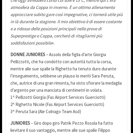
che oggi avrebbero corso col sole e 15°C, mentre qui c’era
atmosfera da Coppa in inverno. È un ottimo allenamento
approcciare subito gare così impegnative, ci tornerà utile più
in là durante la stagione. Il mio obiettivo è di essere costante
e a ridosso delle posizioni principali nelle prove di
Superprestige e Coppa, cercherò di ritagliarmi più
soddisfazioni possibile
».
DONNE JUNIORES
– Assolo della figlia d’arte Giorgia
Pellizzotti, che ha condotto con autorità tutta la corsa,
mentre alle sue spalle la Righetto ha tenuto duro durante
l’inseguimento, sebbene un plauso lo meriti Sara Peruta,
che, autrice di una gran rimonta, ha visto sfiorare la medaglia
d’argento per una manciata di centimetri in volata.
1^ Pellizotti Giorgia (Fas Airport Services Guerciotti)
2^ Righetto Nicole (Fas Airport Services Guerciotti)
3^ Peruta Sara (Ale Colnago Team Asd)
JUNIORES
– Giro dopo giro Patrik Pezzo Rosola ha fatto
lievitare il suo vantaggio, mentre alle sue spalle Filippo