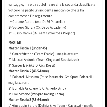
vantaggio, ma è da sottolineare che la seconda classificata
Vottero ha patito un incidente meccanico che le ha
compromesso l’inseguimento.
1^ Cerame Aurora (Asd Dp66 Pinarello)
2^ Vottero Giorgia (Cx Devo Accademy)
3^ Russo Marika (B-Team Cyclocross Project)
MASTER
Master Fascia 1 (under 45)
1° Carrer Vittorio (Team Eracle) – maglia azzurra
2° Macculi Antonio (Team Cingolani-Specialized)
3° Saeter Erik (A.S.D. Cicli Rossi)
Master Fascia 2 (45-54 anni)
1° Folcarelli Massimo (Race Mountain -Gm Sport Folcarelli) –
maglia azzurra
2° Bonalda Graziano (S.C. Alfredo Binda)
3° Pioli Simone (Parkpre Racing Team)
Master Fascia 3 (55-64 anni)
1° Giuseppin Sergio (Delizia Bike Team – Casarsa) – maglia