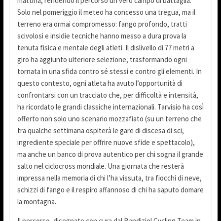
mattina, rendendo il percorso un vero campo di battaglia.
Solo nel pomeriggio il meteo ha concesso una tregua, ma il
terreno era ormai compromesso: fango profondo, tratti
scivolosi e insidie tecniche hanno messo a dura prova la
tenuta fisica e mentale degli atleti. Il dislivello di 77 metri a
giro ha aggiunto ulteriore selezione, trasformando ogni
tornata in una sfida contro sé stessi e contro gli elementi. In
questo contesto, ogni atleta ha avuto l’opportunità di
confrontarsi con un tracciato che, per difficoltà e intensità,
ha ricordato le grandi classiche internazionali. Tarvisio ha così
offerto non solo uno scenario mozzafiato (su un terreno che
tra qualche settimana ospiterà le gare di discesa di sci,
ingrediente speciale per offrire nuove sfide e spettacolo),
ma anche un banco di prova autentico per chi sogna il grande
salto nel ciclocross mondiale. Una giornata che resterà
impressa nella memoria di chi l’ha vissuta, tra fiocchi di neve,
schizzi di fango e il respiro affannoso di chi ha saputo domare
la montagna.
Il percorso, disegnato con cura dal Bandiziol Cycling Team in