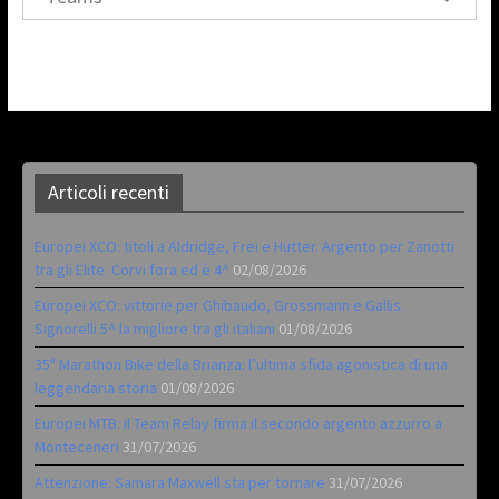
Articoli recenti
Europei XCO: titoli a Aldridge, Frei e Hutter. Argento per Zanotti
tra gli Elite. Corvi fora ed è 4^
02/08/2026
Europei XCO: vittorie per Ghibaudo, Grossmann e Gallis.
Signorelli 5^ la migliore tra gli italiani
01/08/2026
35ª Marathon Bike della Brianza: l’ultima sfida agonistica di una
leggendaria storia
01/08/2026
Europei MTB: il Team Relay firma il secondo argento azzurro a
Monteceneri
31/07/2026
Attenzione: Samara Maxwell sta per tornare
31/07/2026