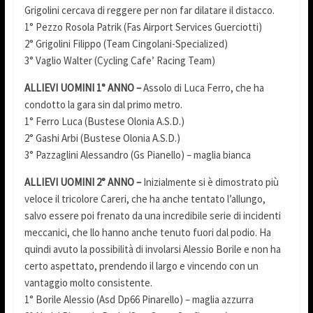
Grigolini cercava di reggere per non far dilatare il distacco.
1° Pezzo Rosola Patrik (Fas Airport Services Guerciotti)
2° Grigolini Filippo (Team Cingolani-Specialized)
3° Vaglio Walter (Cycling Cafe’ Racing Team)
ALLIEVI UOMINI 1° ANNO –
Assolo di Luca Ferro, che ha
condotto la gara sin dal primo metro.
1° Ferro Luca (Bustese Olonia A.S.D.)
2° Gashi Arbi (Bustese Olonia A.S.D.)
3° Pazzaglini Alessandro (Gs Pianello) – maglia bianca
ALLIEVI UOMINI 2° ANNO –
Inizialmente si è dimostrato più
veloce il tricolore Careri, che ha anche tentato l’allungo,
salvo essere poi frenato da una incredibile serie di incidenti
meccanici, che llo hanno anche tenuto fuori dal podio. Ha
quindi avuto la possibilità di involarsi Alessio Borile e non ha
certo aspettato, prendendo il largo e vincendo con un
vantaggio molto consistente.
1° Borile Alessio (Asd Dp66 Pinarello) – maglia azzurra