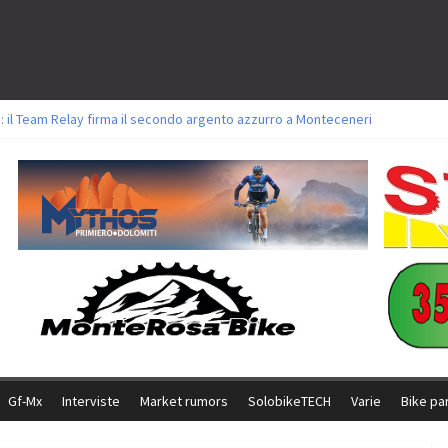
: il Team Relay firma il secondo argento azzurro a Monteceneri
lavori sul tracciato della Straccabike 2026
titoli a Aldridge, Frei e Hutter. Argento per Zanotti tra gli Elite. Corvi fora 
 vittorie per Ghibaudo, Grossmann e Gallis. Signorelli 5^ la migliore tra gli it
 Bike della Brianza: l’ultima sfida agonistica di una leggendaria storia
Gf-Mx
Interviste
Market rumors
SolobikeTECH
Varie
Bike pa