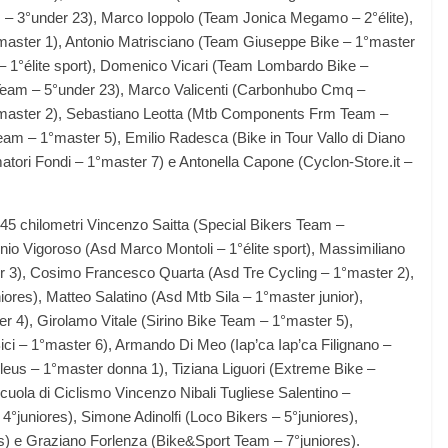
am – 3°under 23), Marco Ioppolo (Team Jonica Megamo – 2°élite),
master 1), Antonio Matrisciano (Team Giuseppe Bike – 1°master
– 1°élite sport), Domenico Vicari (Team Lombardo Bike –
 Team – 5°under 23), Marco Valicenti (Carbonhubo Cmq –
1°master 2), Sebastiano Leotta (Mtb Components Frm Team –
 Team – 1°master 5), Emilio Radesca (Bike in Tour Vallo di Diano
tori Fondi – 1°master 7) e Antonella Capone (Cyclon-Store.it –
i 45 chilometri Vincenzo Saitta (Special Bikers Team –
onio Vigoroso (Asd Marco Montoli – 1°élite sport), Massimiliano
r 3), Cosimo Francesco Quarta (Asd Tre Cycling – 1°master 2),
res), Matteo Salatino (Asd Mtb Sila – 1°master junior),
r 4), Girolamo Vitale (Sirino Bike Team – 1°master 5),
ci – 1°master 6), Armando Di Meo (Iap’ca Iap’ca Filignano –
leus – 1°master donna 1), Tiziana Liguori (Extreme Bike –
cuola di Ciclismo Vincenzo Nibali Tugliese Salentino –
 4°juniores), Simone Adinolfi (Loco Bikers – 5°juniores),
s) e Graziano Forlenza (Bike&Sport Team – 7°juniores).