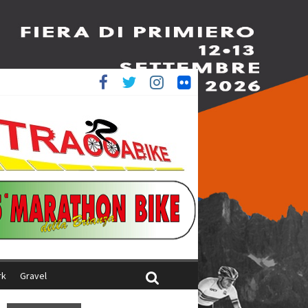
ed è 4^
aliani
rk
Gravel