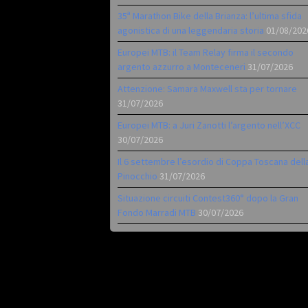
35ª Marathon Bike della Brianza: l’ultima sfida
agonistica di una leggendaria storia
01/08/202
Europei MTB: il Team Relay firma il secondo
argento azzurro a Monteceneri
31/07/2026
Attenzione: Samara Maxwell sta per tornare
31/07/2026
Europei MTB: a Juri Zanotti l’argento nell’XCC
30/07/2026
Il 6 settembre l’esordio di Coppa Toscana dell
Pinocchio
31/07/2026
Situazione circuiti Contest360° dopo la Gran
Fondo Marradi MTB
30/07/2026