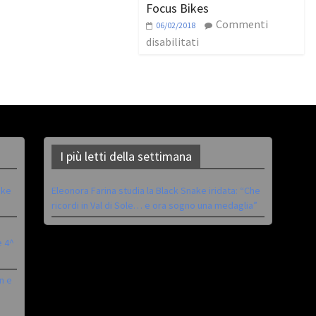
Focus Bikes
Commenti
06/02/2018
disabilitati
I più letti della settimana
ike
Eleonora Farina studia la Black Snake iridata: “Che
ricordi in Val di Sole… e ora sogno una medaglia”
è 4^
n e