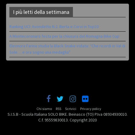
I più letti della settimana
Ranking UCI: Avondetto N.2. Berta e Corvi in Top10
A Montecoronaro festa per la chiusura del Romagna Bike Cup
Eleonora Farina studia la Black Snake iridata: “Che ricordi in Val di
Sole… e ora sogno una medaglia”
Chi siamo
RSS
Scrivici
Privacy policy
S.I.S.B - Scuola Italiana SOLO BIKE. Beinasco (TO) P.Iva 08934930010.
C.f. 95559830013. Copyright 2020