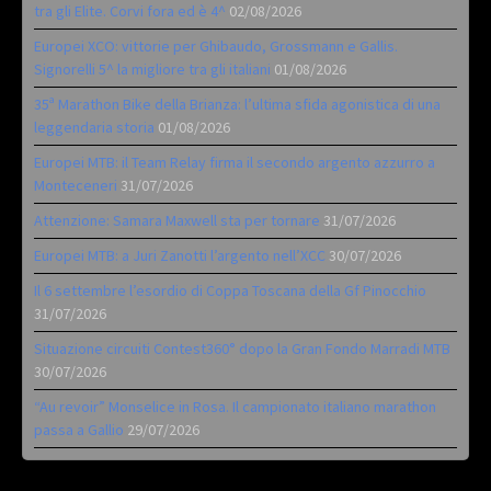
tra gli Elite. Corvi fora ed è 4^
02/08/2026
Europei XCO: vittorie per Ghibaudo, Grossmann e Gallis.
Signorelli 5^ la migliore tra gli italiani
01/08/2026
35ª Marathon Bike della Brianza: l’ultima sfida agonistica di una
leggendaria storia
01/08/2026
Europei MTB: il Team Relay firma il secondo argento azzurro a
Monteceneri
31/07/2026
Attenzione: Samara Maxwell sta per tornare
31/07/2026
Europei MTB: a Juri Zanotti l’argento nell’XCC
30/07/2026
Il 6 settembre l’esordio di Coppa Toscana della Gf Pinocchio
31/07/2026
Situazione circuiti Contest360° dopo la Gran Fondo Marradi MTB
30/07/2026
“Au revoir” Monselice in Rosa. Il campionato italiano marathon
passa a Gallio
29/07/2026