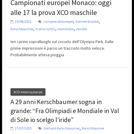
Campionati europei Monaco: oggi
alle 17 la prova XCO maschile
,
,
19/08/2022
campionatieueopei
daniele braidot
,
,
,
Kerschbaumer
monaco2022
teamitalia
zanotti
Ieri i primi sopralluoghi sul circuito dell’Olympia Park. Dalle
prime impressioni è parso un tracciato molto veloce.
Probabilmente attesa pioggia
XCO Internazionali
A 29 anni Kerschbaumer sogna in
grande: “Fra Olimpiadi e Mondiale in Val
di Sole io scelgo l’iride”
,
17/07/2020
Gerhard Kerschbaumer
Kerschbaumer