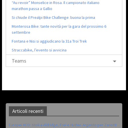
“Au revoir” Monselice in Rosa. Il campionato italiano
marathon passa a Gallio
Si chiude il Prealpi Bike Challenge: buona la prima
Monterosa Bike: tante novità per la gara del prossimo 6
settembre
Fontana e Nisi si aggiudicano la 31a Troi Trek
Straccabike, l’evento si avvicina
Teams
Articoli recenti
Europei XCO: titoli a Aldridge, Frei e Hutter. Argento per Zanotti