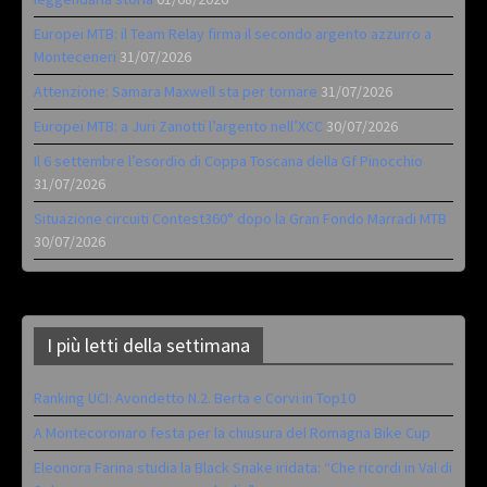
Europei MTB: il Team Relay firma il secondo argento azzurro a
Monteceneri
31/07/2026
Attenzione: Samara Maxwell sta per tornare
31/07/2026
Europei MTB: a Juri Zanotti l’argento nell’XCC
30/07/2026
Il 6 settembre l’esordio di Coppa Toscana della Gf Pinocchio
31/07/2026
Situazione circuiti Contest360° dopo la Gran Fondo Marradi MTB
30/07/2026
I più letti della settimana
Ranking UCI: Avondetto N.2. Berta e Corvi in Top10
A Montecoronaro festa per la chiusura del Romagna Bike Cup
Eleonora Farina studia la Black Snake iridata: “Che ricordi in Val di