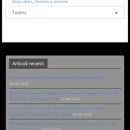
Straccabike, l’evento si avvicina
Teams
Articoli recenti
Procedono i lavori sul tracciato della Straccabike 2026
03/08/2026
Europei XCO: titoli a Aldridge, Frei e Hutter. Argento per Zanotti
tra gli Elite. Corvi fora ed è 4^
02/08/2026
Europei XCO: vittorie per Ghibaudo, Grossmann e Gallis.
Signorelli 5^ la migliore tra gli italiani
01/08/2026
35ª Marathon Bike della Brianza: l’ultima sfida agonistica di una
leggendaria storia
01/08/2026