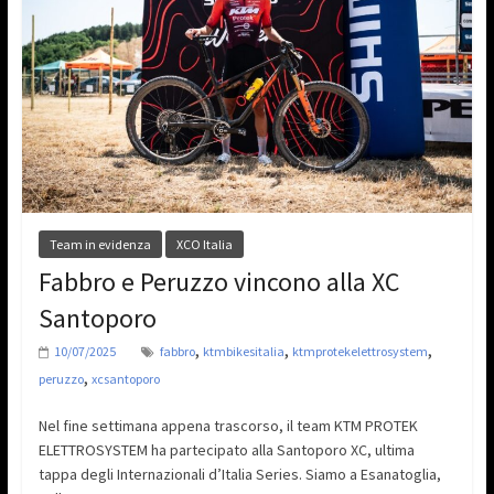
Team in evidenza
XCO Italia
Fabbro e Peruzzo vincono alla XC
Santoporo
,
,
,
10/07/2025
fabbro
ktmbikesitalia
ktmprotekelettrosystem
,
peruzzo
xcsantoporo
Nel fine settimana appena trascorso, il team KTM PROTEK
ELETTROSYSTEM ha partecipato alla Santoporo XC, ultima
tappa degli Internazionali d’Italia Series. Siamo a Esanatoglia,