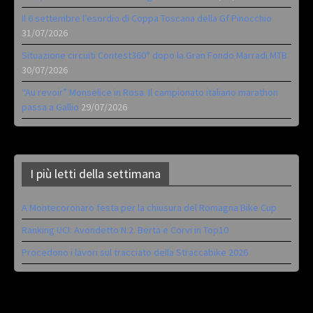
Il 6 settembre l’esordio di Coppa Toscana della Gf Pinocchio
31/07/2026
Situazione circuiti Contest360° dopo la Gran Fondo Marradi MTB
30/07/2026
“Au revoir” Monselice in Rosa. Il campionato italiano marathon
passa a Gallio
29/07/2026
I più letti della settimana
A Montecoronaro festa per la chiusura del Romagna Bike Cup
Ranking UCI: Avondetto N.2. Berta e Corvi in Top10
Procedono i lavori sul tracciato della Straccabike 2026