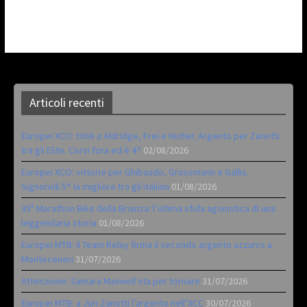
Articoli recenti
Europei XCO: titoli a Aldridge, Frei e Hutter. Argento per Zanotti
tra gli Elite. Corvi fora ed è 4^
02/08/2026
Europei XCO: vittorie per Ghibaudo, Grossmann e Gallis.
Signorelli 5^ la migliore tra gli italiani
01/08/2026
35ª Marathon Bike della Brianza: l’ultima sfida agonistica di una
leggendaria storia
01/08/2026
Europei MTB: il Team Relay firma il secondo argento azzurro a
Monteceneri
31/07/2026
Attenzione: Samara Maxwell sta per tornare
31/07/2026
Europei MTB: a Juri Zanotti l’argento nell’XCC
30/07/2026