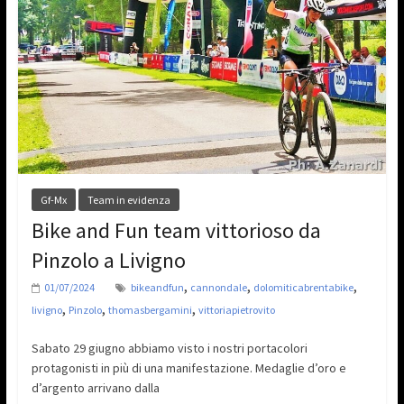
Gf-Mx
Team in evidenza
Bike and Fun team vittorioso da
Pinzolo a Livigno
,
,
,
01/07/2024
bikeandfun
cannondale
dolomiticabrentabike
,
,
,
livigno
Pinzolo
thomasbergamini
vittoriapietrovito
Sabato 29 giugno abbiamo visto i nostri portacolori
protagonisti in più di una manifestazione. Medaglie d’oro e
d’argento arrivano dalla