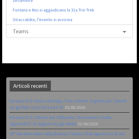
settembre
Fontana e Nisi si aggiudicano la 31a Troi Trek
Straccabike, l’evento si avvicina
Teams
Articoli recenti
Europei XCO: titoli a Aldridge, Frei e Hutter. Argento per Zanotti
tra gli Elite. Corvi fora ed è 4^
02/08/2026
Europei XCO: vittorie per Ghibaudo, Grossmann e Gallis.
Signorelli 5^ la migliore tra gli italiani
01/08/2026
35ª Marathon Bike della Brianza: l’ultima sfida agonistica di una