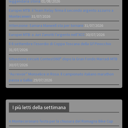
leggendaria storia
01/08/2026
Europei MTB: il Team Relay firma il secondo argento azzurro a
Monteceneri
31/07/2026
Attenzione: Samara Maxwell sta per tornare
31/07/2026
Europei MTB: a Juri Zanotti l’argento nell’XCC
30/07/2026
Il 6 settembre l’esordio di Coppa Toscana della Gf Pinocchio
31/07/2026
Situazione circuiti Contest360° dopo la Gran Fondo Marradi MTB
30/07/2026
“Au revoir” Monselice in Rosa. Il campionato italiano marathon
passa a Gallio
29/07/2026
I più letti della settimana
A Montecoronaro festa per la chiusura del Romagna Bike Cup