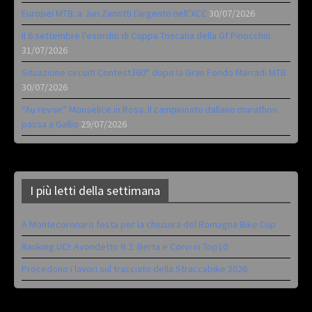
Europei MTB: a Juri Zanotti l’argento nell’XCC
30/07/2026
Il 6 settembre l’esordio di Coppa Toscana della Gf Pinocchio
31/07/2026
Situazione circuiti Contest360° dopo la Gran Fondo Marradi MTB
30/07/2026
“Au revoir” Monselice in Rosa. Il campionato italiano marathon
passa a Gallio
29/07/2026
I più letti della settimana
A Montecoronaro festa per la chiusura del Romagna Bike Cup
Ranking UCI: Avondetto N.2. Berta e Corvi in Top10
Procedono i lavori sul tracciato della Straccabike 2026