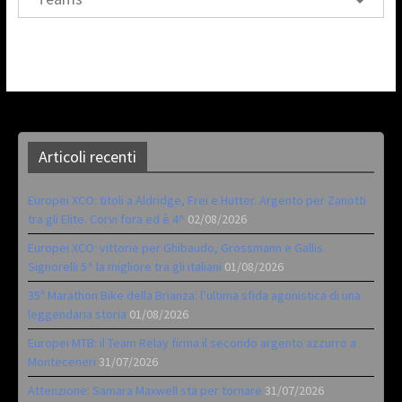
Articoli recenti
Europei XCO: titoli a Aldridge, Frei e Hutter. Argento per Zanotti
tra gli Elite. Corvi fora ed è 4^
02/08/2026
Europei XCO: vittorie per Ghibaudo, Grossmann e Gallis.
Signorelli 5^ la migliore tra gli italiani
01/08/2026
35ª Marathon Bike della Brianza: l’ultima sfida agonistica di una
leggendaria storia
01/08/2026
Europei MTB: il Team Relay firma il secondo argento azzurro a
Monteceneri
31/07/2026
Attenzione: Samara Maxwell sta per tornare
31/07/2026