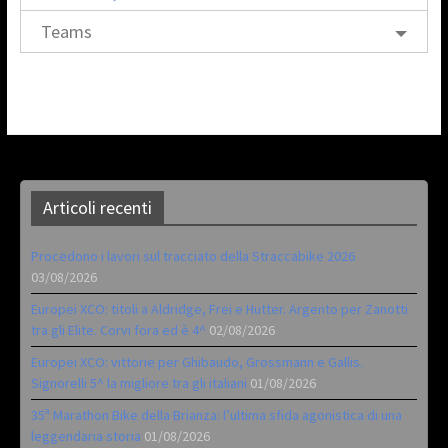
Teams
Articoli recenti
Procedono i lavori sul tracciato della Straccabike 2026
03/08/2026
Europei XCO: titoli a Aldridge, Frei e Hutter. Argento per Zanotti
tra gli Elite. Corvi fora ed è 4^
02/08/2026
Europei XCO: vittorie per Ghibaudo, Grossmann e Gallis.
Signorelli 5^ la migliore tra gli italiani
01/08/2026
35ª Marathon Bike della Brianza: l’ultima sfida agonistica di una
leggendaria storia
01/08/2026