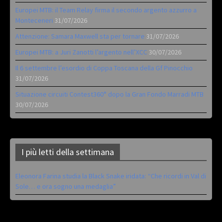
Europei MTB: il Team Relay firma il secondo argento azzurro a
Monteceneri
31/07/2026
Attenzione: Samara Maxwell sta per tornare
31/07/2026
Europei MTB: a Juri Zanotti l’argento nell’XCC
30/07/2026
Il 6 settembre l’esordio di Coppa Toscana della Gf Pinocchio
31/07/2026
Situazione circuiti Contest360° dopo la Gran Fondo Marradi MTB
30/07/2026
I più letti della settimana
Eleonora Farina studia la Black Snake iridata: “Che ricordi in Val di
Sole… e ora sogno una medaglia”