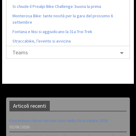
Si chiude il Prealpi Bike Challenge: buona la prima
Monterosa Bike: tante novità per la gara del prossimo 6
settembre
Fontana e Nisi si aggiudicano la 31a Troi Trek
Straccabike, l’evento si avvicina
Teams
Articoli recenti
Procedono i lavori sul tracciato della Straccabike 2026
03/08/2026