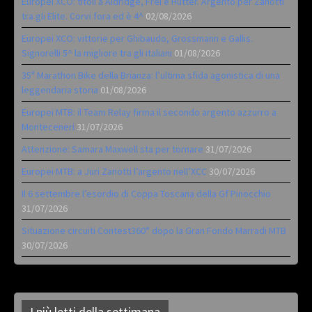
Europei XCO: titoli a Aldridge, Frei e Hutter. Argento per Zanotti
tra gli Elite. Corvi fora ed è 4^
02/08/2026
Europei XCO: vittorie per Ghibaudo, Grossmann e Gallis.
Signorelli 5^ la migliore tra gli italiani
01/08/2026
35ª Marathon Bike della Brianza: l’ultima sfida agonistica di una
leggendaria storia
01/08/2026
Europei MTB: il Team Relay firma il secondo argento azzurro a
Monteceneri
31/07/2026
Attenzione: Samara Maxwell sta per tornare
31/07/2026
Europei MTB: a Juri Zanotti l’argento nell’XCC
30/07/2026
Il 6 settembre l’esordio di Coppa Toscana della Gf Pinocchio
31/07/2026
Situazione circuiti Contest360° dopo la Gran Fondo Marradi MTB
30/07/2026
I più letti della settimana