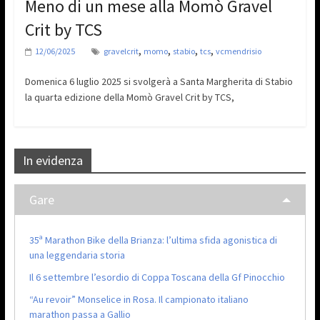
Meno di un mese alla Momò Gravel
Crit by TCS
,
,
,
,
12/06/2025
gravelcrit
momo
stabio
tcs
vcmendrisio
Domenica 6 luglio 2025 si svolgerà a Santa Margherita di Stabio
la quarta edizione della Momò Gravel Crit by TCS,
In evidenza
Gare
35ª Marathon Bike della Brianza: l’ultima sfida agonistica di
una leggendaria storia
Il 6 settembre l’esordio di Coppa Toscana della Gf Pinocchio
“Au revoir” Monselice in Rosa. Il campionato italiano
marathon passa a Gallio