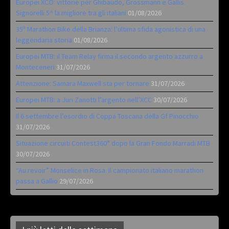
Europei XCO: vittorie per Ghibaudo, Grossmann e Gallis.
Signorelli 5^ la migliore tra gli italiani
01/08/2026
35ª Marathon Bike della Brianza: l’ultima sfida agonistica di una
leggendaria storia
01/08/2026
Europei MTB: il Team Relay firma il secondo argento azzurro a
Monteceneri
31/07/2026
Attenzione: Samara Maxwell sta per tornare
31/07/2026
Europei MTB: a Juri Zanotti l’argento nell’XCC
30/07/2026
Il 6 settembre l’esordio di Coppa Toscana della Gf Pinocchio
31/07/2026
Situazione circuiti Contest360° dopo la Gran Fondo Marradi MTB
30/07/2026
“Au revoir” Monselice in Rosa. Il campionato italiano marathon
passa a Gallio
29/07/2026