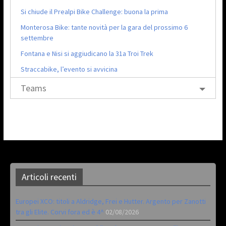
Si chiude il Prealpi Bike Challenge: buona la prima
Monterosa Bike: tante novità per la gara del prossimo 6
settembre
Fontana e Nisi si aggiudicano la 31a Troi Trek
Straccabike, l’evento si avvicina
Teams
Articoli recenti
Europei XCO: titoli a Aldridge, Frei e Hutter. Argento per Zanotti
tra gli Elite. Corvi fora ed è 4^
02/08/2026