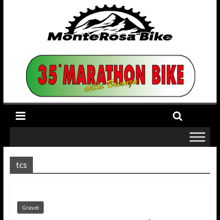
tcs
Gravel