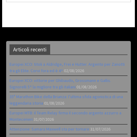
Articoli recenti
Europei XCO: titoli a Aldridge, Frei e Hutter. Argento per Zanotti
tra gli Elite. Corvi fora ed è 4^
02/08/2026
Europei XCO: vittorie per Ghibaudo, Grossmann e Gallis.
Signorelli 5^ la migliore tra gli italiani
01/08/2026
35ª Marathon Bike della Brianza: l’ultima sfida agonistica di una
leggendaria storia
01/08/2026
Europei MTB: il Team Relay firma il secondo argento azzurro a
Monteceneri
31/07/2026
Attenzione: Samara Maxwell sta per tornare
31/07/2026