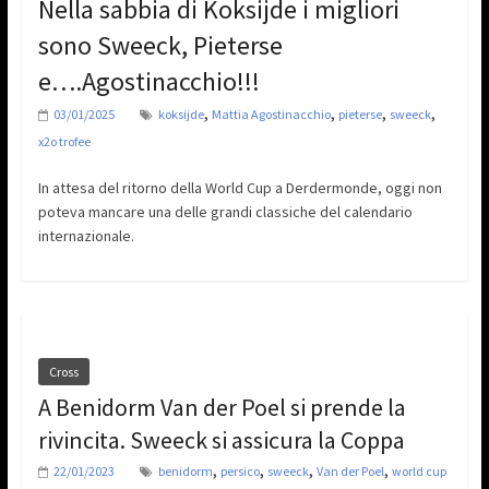
Nella sabbia di Koksijde i migliori
sono Sweeck, Pieterse
e….Agostinacchio!!!
,
,
,
,
03/01/2025
koksijde
Mattia Agostinacchio
pieterse
sweeck
x2o trofee
In attesa del ritorno della World Cup a Derdermonde, oggi non
poteva mancare una delle grandi classiche del calendario
internazionale.
Cross
A Benidorm Van der Poel si prende la
rivincita. Sweeck si assicura la Coppa
,
,
,
,
22/01/2023
benidorm
persico
sweeck
Van der Poel
world cup