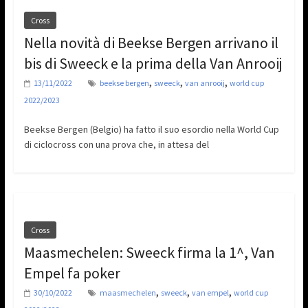
Cross
Nella novità di Beekse Bergen arrivano il
bis di Sweeck e la prima della Van Anrooij
,
,
,
13/11/2022
beekse bergen
sweeck
van anrooij
world cup
2022/2023
Beekse Bergen (Belgio) ha fatto il suo esordio nella World Cup
di ciclocross con una prova che, in attesa del
Cross
Maasmechelen: Sweeck firma la 1^, Van
Empel fa poker
,
,
,
30/10/2022
maasmechelen
sweeck
van empel
world cup