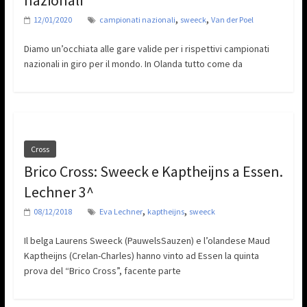
nazionali
,
,
12/01/2020
campionati nazionali
sweeck
Van der Poel
Diamo un’occhiata alle gare valide per i rispettivi campionati
nazionali in giro per il mondo. In Olanda tutto come da
Cross
Brico Cross: Sweeck e Kaptheijns a Essen.
Lechner 3^
,
,
08/12/2018
Eva Lechner
kaptheijns
sweeck
Il belga Laurens Sweeck (PauwelsSauzen) e l’olandese Maud
Kaptheijns (Crelan-Charles) hanno vinto ad Essen la quinta
prova del “Brico Cross”, facente parte