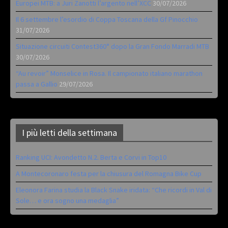
Europei MTB: a Juri Zanotti l’argento nell’XCC
30/07/2026
Il 6 settembre l’esordio di Coppa Toscana della Gf Pinocchio
31/07/2026
Situazione circuiti Contest360° dopo la Gran Fondo Marradi MTB
30/07/2026
“Au revoir” Monselice in Rosa. Il campionato italiano marathon
passa a Gallio
29/07/2026
I più letti della settimana
Ranking UCI: Avondetto N.2. Berta e Corvi in Top10
A Montecoronaro festa per la chiusura del Romagna Bike Cup
Eleonora Farina studia la Black Snake iridata: “Che ricordi in Val di
Sole… e ora sogno una medaglia”