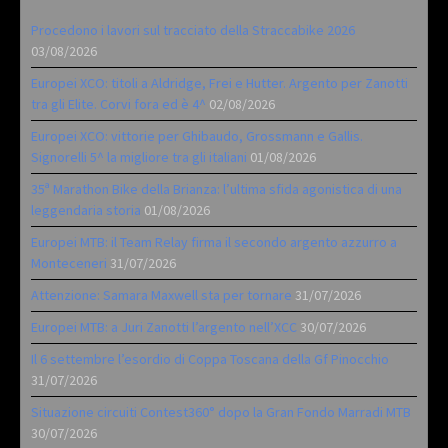
Procedono i lavori sul tracciato della Straccabike 2026
03/08/2026
Europei XCO: titoli a Aldridge, Frei e Hutter. Argento per Zanotti
tra gli Elite. Corvi fora ed è 4^
02/08/2026
Europei XCO: vittorie per Ghibaudo, Grossmann e Gallis.
Signorelli 5^ la migliore tra gli italiani
01/08/2026
35ª Marathon Bike della Brianza: l’ultima sfida agonistica di una
leggendaria storia
01/08/2026
Europei MTB: il Team Relay firma il secondo argento azzurro a
Monteceneri
31/07/2026
Attenzione: Samara Maxwell sta per tornare
31/07/2026
Europei MTB: a Juri Zanotti l’argento nell’XCC
30/07/2026
Il 6 settembre l’esordio di Coppa Toscana della Gf Pinocchio
31/07/2026
Situazione circuiti Contest360° dopo la Gran Fondo Marradi MTB
30/07/2026