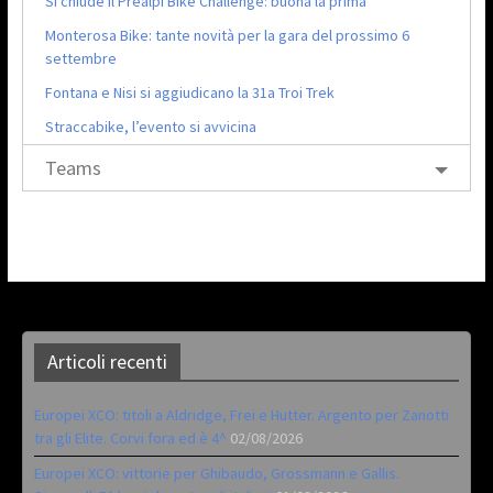
Si chiude il Prealpi Bike Challenge: buona la prima
Monterosa Bike: tante novità per la gara del prossimo 6
settembre
Fontana e Nisi si aggiudicano la 31a Troi Trek
Straccabike, l’evento si avvicina
Teams
Articoli recenti
Europei XCO: titoli a Aldridge, Frei e Hutter. Argento per Zanotti
tra gli Elite. Corvi fora ed è 4^
02/08/2026
Europei XCO: vittorie per Ghibaudo, Grossmann e Gallis.