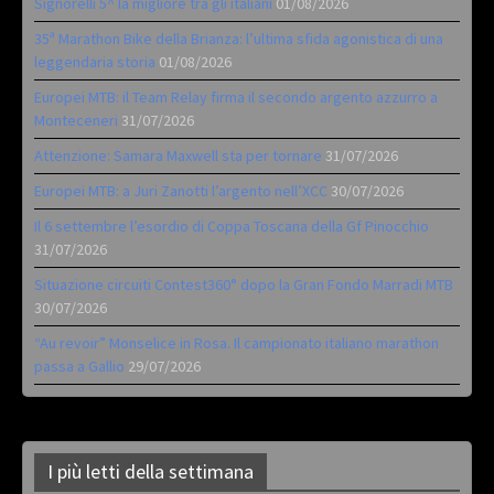
Signorelli 5^ la migliore tra gli italiani
01/08/2026
35ª Marathon Bike della Brianza: l’ultima sfida agonistica di una
leggendaria storia
01/08/2026
Europei MTB: il Team Relay firma il secondo argento azzurro a
Monteceneri
31/07/2026
Attenzione: Samara Maxwell sta per tornare
31/07/2026
Europei MTB: a Juri Zanotti l’argento nell’XCC
30/07/2026
Il 6 settembre l’esordio di Coppa Toscana della Gf Pinocchio
31/07/2026
Situazione circuiti Contest360° dopo la Gran Fondo Marradi MTB
30/07/2026
“Au revoir” Monselice in Rosa. Il campionato italiano marathon
passa a Gallio
29/07/2026
I più letti della settimana