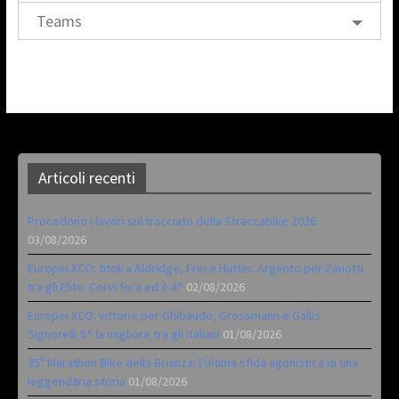
Teams
Articoli recenti
Procedono i lavori sul tracciato della Straccabike 2026
03/08/2026
Europei XCO: titoli a Aldridge, Frei e Hutter. Argento per Zanotti
tra gli Elite. Corvi fora ed è 4^
02/08/2026
Europei XCO: vittorie per Ghibaudo, Grossmann e Gallis.
Signorelli 5^ la migliore tra gli italiani
01/08/2026
35ª Marathon Bike della Brianza: l’ultima sfida agonistica di una
leggendaria storia
01/08/2026