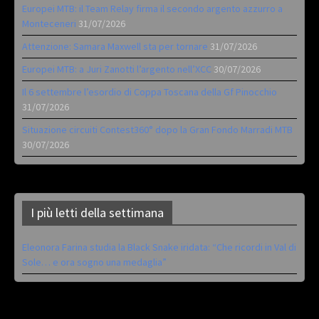
Europei MTB: il Team Relay firma il secondo argento azzurro a
Monteceneri
31/07/2026
Attenzione: Samara Maxwell sta per tornare
31/07/2026
Europei MTB: a Juri Zanotti l’argento nell’XCC
30/07/2026
Il 6 settembre l’esordio di Coppa Toscana della Gf Pinocchio
31/07/2026
Situazione circuiti Contest360° dopo la Gran Fondo Marradi MTB
30/07/2026
I più letti della settimana
Eleonora Farina studia la Black Snake iridata: “Che ricordi in Val di
Sole… e ora sogno una medaglia”